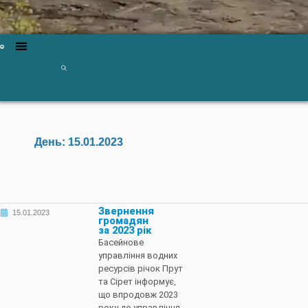
День:
15.01.2023
Звернення
15.01.2023
громадян
за 2023 рік
Басейнове
управління водних
ресурсів річок Прут
та Сірет інформує,
що впродовж 2023
року до управління