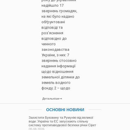
надійшло 17
звернень громадян,
на які було надано
обґрунтовані
відповіді та
роз’яснення
відповідно до
чинного
законодавства
України, з них: 7
звернень стосовно
надання інформації
щодо відношення
земельної ділянки до
земель водного
фонду; 2 – щодо
Детальніше
ОСНОВНІ НОВИНИ
Захистити Буковину та Румунію від великої
води: Україна та ЄС запускають спільну
систему протипаводкової безпеки річки Сірет
05.08.2026