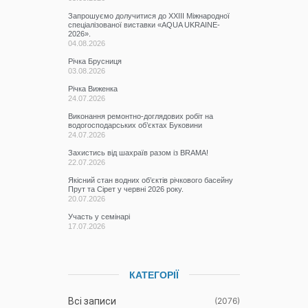
Запрошуємо долучитися до ХХІІІ Міжнародної
спеціалізованої виставки «AQUA UKRAINE-
2026».
04.08.2026
Річка Брусниця
03.08.2026
Річка Виженка
24.07.2026
Виконання ремонтно-доглядових робіт на
водогосподарських об’єктах Буковини
24.07.2026
Захистись від шахраїв разом із BRAMA!
22.07.2026
Якісний стан водних об’єктів річкового басейну
Прут та Сірет у червні 2026 року.
20.07.2026
Участь у семінарі
17.07.2026
КАТЕГОРІЇ
Всі записи
(2076)