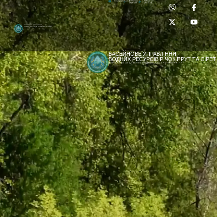
Приймальня:
Лабораторія:
dpbuvr@dpbuvr.gov.ua
(0372) 51-14-56
(0372) 53-92-00
Басейнове управління
водних ресурсів річок Прут та Сірет
БАСЕЙНОВЕ УПРАВЛІННЯ
ВОДНИХ РЕСУРСІВ РІЧОК ПРУТ ТА СІРЕТ
ДЕРЖАВНЕ АГЕНТСТВО ВОДНИХ РЕСУРСІВ УКРАЇНИ
[newyear_garland]