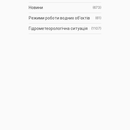
Новини
(673)
Режими роботи водних об’єктів
(61)
Гідрометеорологічна ситуація
(1107)
До відома водокористувачів
(3)
Протоколи засідань Басейнової
(9)
ради
Оголошення
(35)
АРХІВ