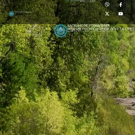
Приймальня:
Лабораторія:
dpbuvr@dpbuvr.gov.ua
(0372) 51-14-56
(0372) 53-92-00
Басейнове управління
водних ресурсів річок Прут та Сірет
БАСЕЙНОВЕ УПРАВЛІННЯ
ВОДНИХ РЕСУРСІВ РІЧОК ПРУТ ТА СІРЕТ
ДЕРЖАВНЕ АГЕНТСТВО ВОДНИХ РЕСУРСІВ УКРАЇНИ
[newyear_garland]