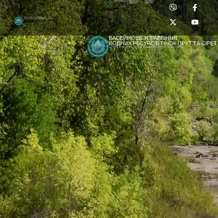
Приймальня:
Лабораторія:
dpbuvr@dpbuvr.gov.ua
(0372) 51-14-56
(0372) 53-92-00
Басейнове управління
водних ресурсів річок Прут та Сірет
БАСЕЙНОВЕ УПРАВЛІННЯ
ВОДНИХ РЕСУРСІВ РІЧОК ПРУТ ТА СІРЕТ
ДЕРЖАВНЕ АГЕНТСТВО ВОДНИХ РЕСУРСІВ УКРАЇНИ
[newyear_garland]