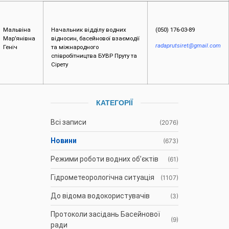
Мальвіна
Начальник відділу водних
(050) 176-03-89
Мар’янівна
відносин, басейнової взаємодії
radaprutsiret@gmail.com
Геніч
та міжнародного
співробітництва БУВР Пруту та
Сірету
КАТЕГОРІЇ
Всі записи
(2076)
Новини
(673)
Режими роботи водних об’єктів
(61)
Гідрометеорологічна ситуація
(1107)
До відома водокористувачів
(3)
Протоколи засідань Басейнової
(9)
ради