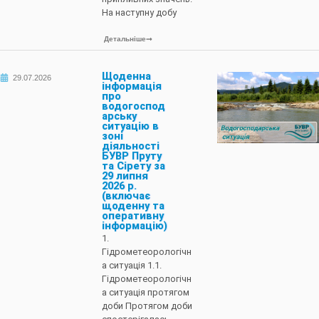
На наступну добу
Детальніше
Щоденна
29.07.2026
інформація
про
водогоспод
арську
ситуацію в
зоні
діяльності
БУВР Пруту
та Сірету за
29 липня
2026 р.
(включає
щоденну та
оперативну
інформацію)
1.
Гідрометеорологічн
а ситуація 1.1.
Гідрометеорологічн
а ситуація протягом
доби Протягом доби