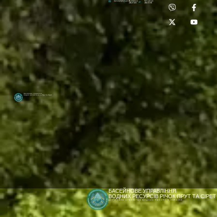
Приймальня:
Лабораторія:
dpbuvr@dpbuvr.gov.ua
(0372) 51-14-56
(0372) 53-92-00
Басейнове управління
водних ресурсів річок Прут та Сірет
БАСЕЙНОВЕ УПРАВЛІННЯ
ВОДНИХ РЕСУРСІВ РІЧОК ПРУТ ТА СІРЕТ
ДЕРЖАВНЕ АГЕНТСТВО ВОДНИХ РЕСУРСІВ УКРАЇНИ
[newyear_garland]