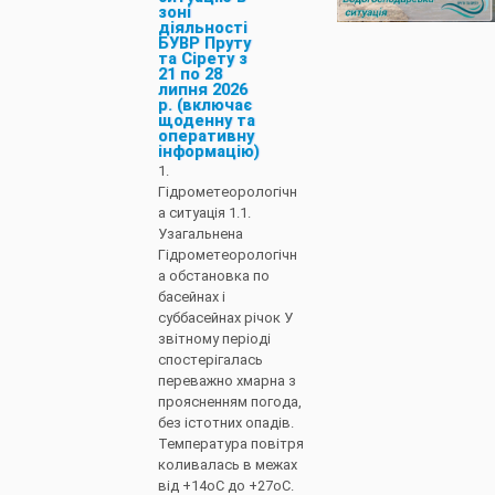
зоні
діяльності
БУВР Пруту
та Сірету з
21 по 28
липня 2026
р. (включає
щоденну та
оперативну
інформацію)
1.
Гідрометеорологічн
а ситуація 1.1.
Узагальнена
Гідрометеорологічн
а обстановка по
басейнах і
суббасейнах річок У
звітному періоді
спостерігалась
переважно хмарна з
проясненням погода,
без істотних опадів.
Температура повітря
коливалась в межах
від +14оС до +27оС.