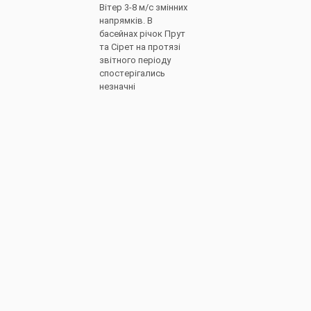
Вітер 3-8 м/с змінних
напрямків. В
басейнах річок Прут
та Сірет на протязі
звітного періоду
спостерігались
незначні
Детальніше
Щоденна
27.07.2026
інформація
про
водогоспод
арську
ситуацію в
зоні
діяльності
БУВР Пруту
та Сірету за
27 липня
2026 р.
(включає
щоденну та
оперативну
інформацію)
1.