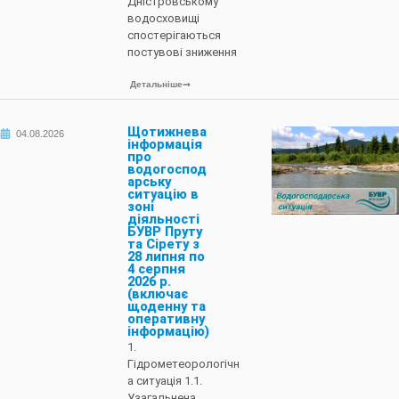
Дністровському
водосховищі
спостерігаються
постувові зниження
Детальніше
Щотижнева
04.08.2026
інформація
про
водогоспод
арську
ситуацію в
зоні
діяльності
БУВР Пруту
та Сірету з
28 липня по
4 серпня
2026 р.
(включає
щоденну та
оперативну
інформацію)
1.
Гідрометеорологічн
а ситуація 1.1.
Узагальнена