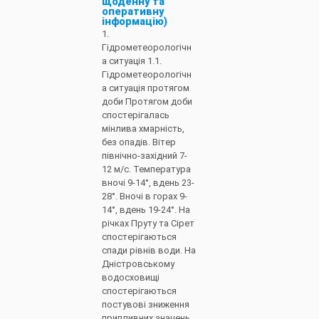
щоденну та
оперативну
інформацію)
1.
Гідрометеорологічн
а ситуація 1.1.
Гідрометеорологічн
а ситуація протягом
доби Протягом доби
спостерігалась
мінлива хмарність,
без опадів. Вітер
північно-західний 7-
12 м/с. Температура
вночі 9-14°, вдень 23-
28°. Вночі в горах 9-
14°, вдень 19-24°. На
річках Пруту та Сірет
спостерігаються
спади рівнів води. На
Дністровському
водосховищі
спостерігаються
постувові зниження
припливних значень.