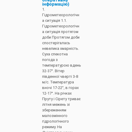
оперативну
інформацію)
1.
Гідрометеорологічн
а ситуація 1.1.
Гідрометеорологічн
а ситуація протягом
доби Протягом доби
спостерігалась
невелика хмарність.
Суха спекотна
погода з
температурою вдень
32-37°. Вітер
південної чверті 3-8
м/с. Температура
вночі 17-22°, в горах
12-17°. На річках
Пруту і Сірету триває
літня межень зі
збереженням
малозмінного
гідрологічного
режиму. На