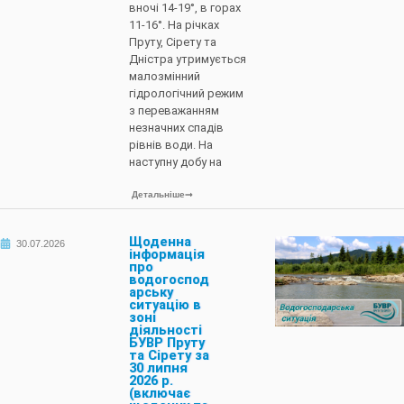
вночі 14-19°, в горах
11-16°. На річках
Пруту, Сірету та
Дністра утримується
малозмінний
гідрологічний режим
з переважанням
незначних спадів
рівнів води. На
наступну добу на
Детальніше
Щоденна
30.07.2026
інформація
про
водогоспод
арську
ситуацію в
зоні
діяльності
БУВР Пруту
та Сірету за
30 липня
2026 р.
(включає