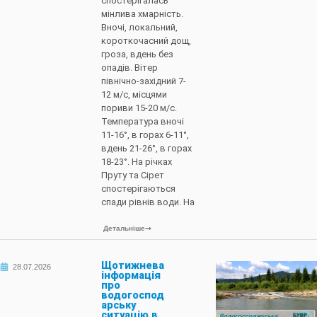
спостерігалась
мінлива хмарність.
Вночі, локальний,
короткочасний дощ,
гроза, вдень без
опадів. Вітер
північно-західний 7-
12 м/с, місцями
пориви 15-20 м/с.
Температура вночі
11-16°, в горах 6-11°,
вдень 21-26°, в горах
18-23°. На річках
Пруту та Сірет
спостерігаються
спади рівнів води. На
Детальніше
Щотижнева
28.07.2026
інформація
про
водогоспод
арську
ситуацію в