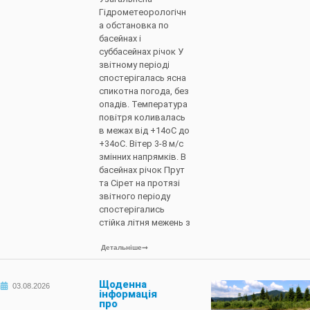
Гідрометеорологічн
а обстановка по
басейнах і
суббасейнах річок У
звітному періоді
спостерігалась ясна
спикотна погода, без
опадів. Температура
повітря коливалась
в межах від +14оС до
+34оС. Вітер 3-8 м/с
змінних напрямків. В
басейнах річок Прут
та Сірет на протязі
звітного періоду
спостерігались
стійка літня межень з
Детальніше
Щоденна
03.08.2026
інформація
про