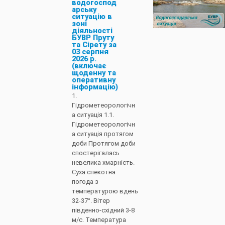
водогоспод
арську
ситуацію в
зоні
діяльності
БУВР Пруту
та Сірету за
03 серпня
2026 р.
(включає
щоденну та
оперативну
інформацію)
1.
Гідрометеорологічн
а ситуація 1.1.
Гідрометеорологічн
а ситуація протягом
доби Протягом доби
спостерігалась
невелика хмарність.
Суха спекотна
погода з
температурою вдень
32-37°. Вітер
південно-східний 3-8
м/с. Температура