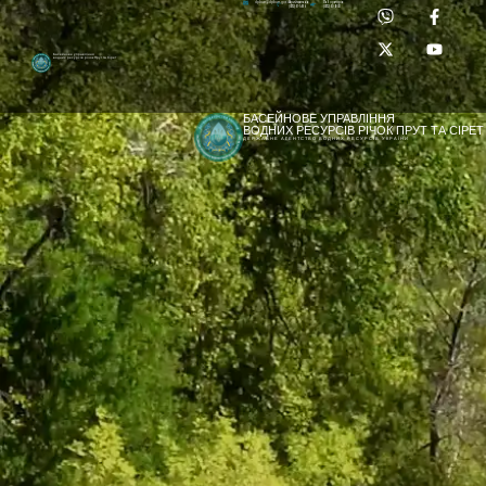
Приймальня:
Лабораторія:
dpbuvr@dpbuvr.gov.ua
(0372) 51-14-56
(0372) 53-92-00
Басейнове управління
водних ресурсів річок Прут та Сірет
БАСЕЙНОВЕ УПРАВЛІННЯ
ВОДНИХ РЕСУРСІВ РІЧОК ПРУТ ТА СІРЕТ
ДЕРЖАВНЕ АГЕНТСТВО ВОДНИХ РЕСУРСІВ УКРАЇНИ
[newyear_garland]