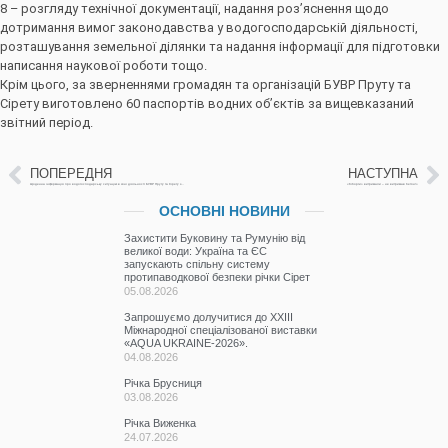
8 – розгляду технічної документації, надання роз’яснення щодо
дотримання вимог законодавства у водогосподарській діяльності,
розташування земельної ділянки та надання інформації для підготовки
написання наукової роботи тощо.
Крім цього, за зверненнями громадян та організацій БУВР Пруту та
Сірету виготовлено 60 паспортів водних об’єктів за вищевказаний
звітний період.
ПОПЕРЕДНЯ
НАСТУПНА
Щоденна інформація про водогосподарську ситуацію в зоні діяльності БУВР Пруту та Сірету за 13 січня 2023р.
«Кіборги» витримали – не витримав бетон!»
ОСНОВНІ НОВИНИ
Захистити Буковину та Румунію від
великої води: Україна та ЄС
запускають спільну систему
протипаводкової безпеки річки Сірет
05.08.2026
Запрошуємо долучитися до ХХІІІ
Міжнародної спеціалізованої виставки
«AQUA UKRAINE-2026».
04.08.2026
Річка Брусниця
03.08.2026
Річка Виженка
24.07.2026