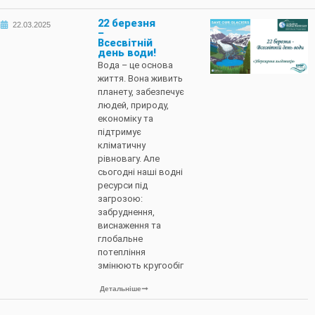
22 березня
22.03.2025
–
Всесвітній
день води!
Вода – це основа
життя. Вона живить
планету, забезпечує
людей, природу,
економіку та
підтримує
кліматичну
рівновагу. Але
сьогодні наші водні
ресурси під
загрозою:
забруднення,
виснаження та
глобальне
потепління
змінюють кругообіг
Детальніше