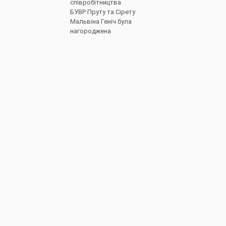
співробітництва
БУВР Пруту та Сірету
Мальвіна Геніч була
нагороджена
сертифікатом
переможниці за
успішне
проходження
Детальніше
КАТЕГОРІЇ
Всі записи
(2076)
Новини
(673)
Режими роботи водних об’єктів
(61)
Гідрометеорологічна ситуація
(1107)
До відома водокористувачів
(3)
Протоколи засідань Басейнової
(9)