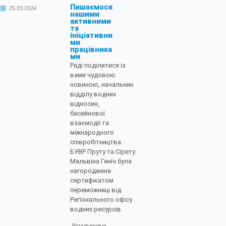
Пишаємося
25.03.2024
нашими
активними
та
ініціативни
ми
працівника
ми
Раді поділитися із
вами чудовою
новиною, начальник
відділу водних
відносин,
басейнової
взаємодії та
міжнародного
співробітництва
БУВР Пруту та Сірету
Мальвіна Геніч була
нагороджена
сертифікатом
переможниці від
Регіонального офісу
водних ресурсів
Детальніше