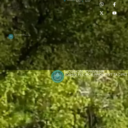
Приймальня:
Лабораторія:
dpbuvr@dpbuvr.gov.ua
(0372) 51-14-56
(0372) 53-92-00
Басейнове управління
водних ресурсів річок Прут та Сірет
БАСЕЙНОВЕ УПРАВЛІННЯ
ВОДНИХ РЕСУРСІВ РІЧОК ПРУТ ТА СІРЕТ
ДЕРЖАВНЕ АГЕНТСТВО ВОДНИХ РЕСУРСІВ УКРАЇНИ
[newyear_garland]