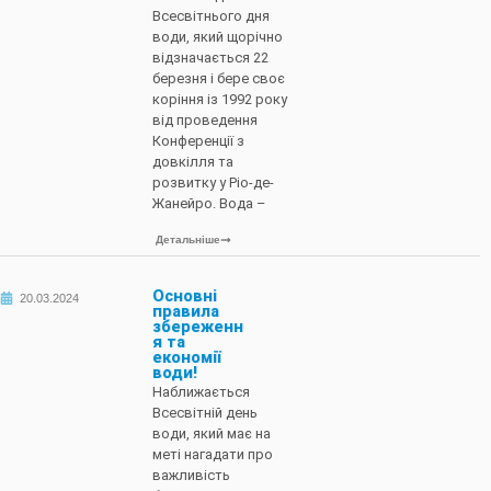
Всесвітнього дня
води, який щорічно
відзначається 22
березня і бере своє
коріння із 1992 року
від проведення
Конференції з
довкілля та
розвитку у Ріо-де-
Жанейро. Вода –
Детальніше
Основні
20.03.2024
правила
збереженн
я та
економії
води!
Наближається
Всесвітній день
води, який має на
меті нагадати про
важливість