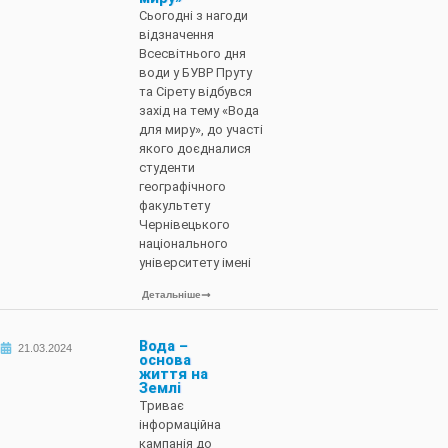
Сьогодні з нагоди
відзначення
Всесвітнього дня
води у БУВР Пруту
та Сірету відбувся
захід на тему «Вода
для миру», до участі
якого доєдналися
студенти
географічного
факультету
Чернівецького
національного
університету імені
Детальніше
Вода –
21.03.2024
основа
життя на
Землі
Триває
інформаційна
кампанія до