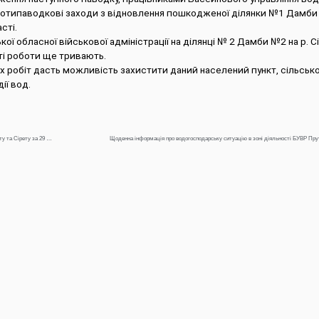
протипаводкові заходи з відновлення пошкодженої ділянки №1 Дамби №
сті.
 обласної військової адміністрації на ділянці № 2 Дамби №2 на р. Сі
ті роботи ще тривають.
 робіт дасть можливість захистити даний населений пункт, сільськ
ії вод.
Щоденна інформація про водогосподарську ситуацію в зоні діяльності БУВР Пруту та Сірету за 29 травня 2024 р.