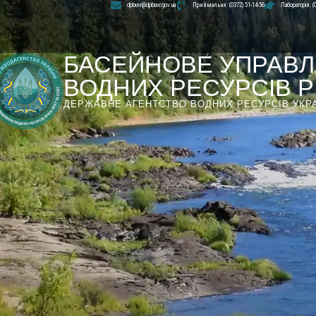
dpbuvr@dpbuvr.gov.ua
Приймальня: (0372) 51-14-56
Лабораторія: (
БАСЕЙНОВЕ УПРАВЛ
ВОДНИХ РЕСУРСІВ РІ
ДЕРЖАВНЕ АГЕНТСТВО ВОДНИХ РЕСУРСІВ УКР