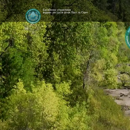
Басейнове управління
водних ресурсів річок Прут та Сірет
[newyear_garland]