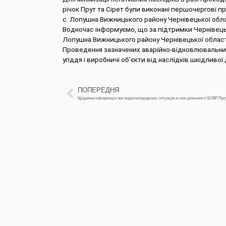
річок Прут та Сірет були виконані першочергові 
с. Лопушна Вижницького району Чернівецької обла
Водночас інформуємо, що за підтримки Чернівецької
Лопушна Вижницького району Чернівецької облас
Проведення зазначених аварійно-відновлювальних
угіддя і виробничі об’єкти від наслідків шкідливої д
ПОПЕРЕДНЯ