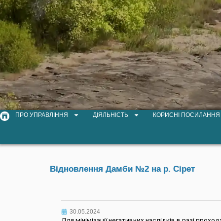
ПРО УПРАВЛІННЯ
ДІЯЛЬНІСТЬ
КОРИСНІ ПОСИЛАННЯ
Відновлення Дамби №2 на р. Сірет
30.05.2024
Для мінімізації негативних наслідків в разі прох