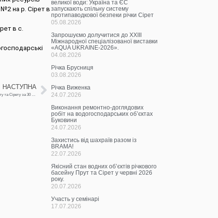
великої води: Україна та ЄС
2 на р. Сірет в
запускають спільну систему
протипаводкової безпеки річки Сірет
05.08.2026
рет в с.
Запрошуємо долучитися до ХХІІІ
Міжнародної спеціалізованої виставки
огосподарські
«AQUA UKRAINE-2026».
04.08.2026
Річка Брусниця
03.08.2026
НАСТУПНА
Річка Виженка
24.07.2026
Щоденна інформація про водогосподарську ситуацію в зоні діяльності БУВР Пруту та Сірету за 30 травня 2024 р.
Виконання ремонтно-доглядових
робіт на водогосподарських об’єктах
Буковини
24.07.2026
Захистись від шахраїв разом із
BRAMA!
22.07.2026
Якісний стан водних об’єктів річкового
басейну Прут та Сірет у червні 2026
року.
20.07.2026
Участь у семінарі
17.07.2026