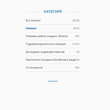
КАТЕГОРІЇ
Всі записи
(2076)
Новини
(673)
Режими роботи водних об’єктів
(61)
Гідрометеорологічна ситуація
(1107)
До відома водокористувачів
(3)
Протоколи засідань Басейнової ради
(9)
Оголошення
(35)
АРХІВ