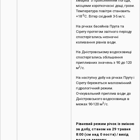
хмарна з проясненням погода,
місцями короткочасні дощі, грози.
Температура повітря становить
0
+18
С. Вітер східний 3-5 м/с.
На річках басейнів Прута та
Сірету протягом звітного періоду
спостерігались незначні
коливання рівнів води.
На Дністровському водосховищі
спостерігались збільшення
припливних значень з 90 до 120
3
м
/с.
На наступну добу на річках Пруту і
Сірету бережеться малозмінний
гідрологічний режим.
Очікувальний приплив води до
Дністровського водосховища в
3
межах 90-120 м
/с.
Рівневий режим річок із зміною
за добу, станом на 29 травня
8:00 (см над 0 поста) / вихід
води на заплаву: