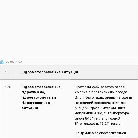
29.05.2024
1.
Гідрометеорологічна ситуація
1.1.
Гідрометеорологічна,
Протягом доби спостерігалась
гідрохімічна,
хмарна з проясненням погода.
гідроекологічна та
Вночі без опадів, вранці та вдень
гідрогеологічна
невеликий короткочасний дощ,
ситуація
місцями гроза. Вітер змінних
напрямків 3-8 м/с. Температура
вночі 8-13° тепла, в горах3-
8°тепла,вдень 19-24° тепла.
На даний час спостерігається