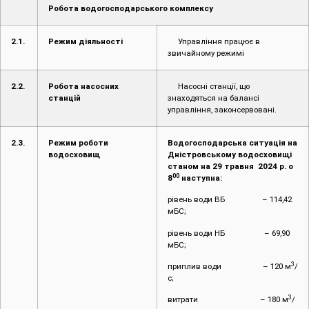
Робота водогосподарського комплексу
2.1.
Режим діяльності
Управління працює в
звичайному режимі
2.2.
Робота насосних
Насосні станції, що
станцій
знаходяться на балансі
управління, законсервовані.
2.3.
Режим роботи
Водогосподарська ситуація на
водосховищ
Дністровському водосховищі
станом на 29 травня 2024 р. о
00
8
наступна:
рівень води ВБ – 114,42
мБС;
рівень води НБ – 69,90
мБС;
3
приплив води – 120 м
/
с;
3
витрати – 180 м
/