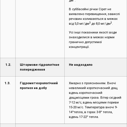
дм
.
В суббасейні річки Сірет не
виявлено перевищення, завислі
речовин коливаються в межах
3
3
від 5,0 мг/дм
до 8,0 мг/дм
.
Усі інші показники якості води
знаходилися в межах норми
гранично допустимої
концентрації.
1.2.
Штормове гідрологічне
Не надходило
попередження
1.3.
Гідрометеорологічний
Хмарно з проясненням. Вночі
прогноз на добу
невеликий короткочасний дощ,
вдень короткочасний
дощ,місцями гроза. Вітер східний
7-12 м/с, вдень місцями пориви
15-20 м/с. Температура вночі 9-
14°тепла, в горах 3-8° тепла,
вдень 17-22° тепла.