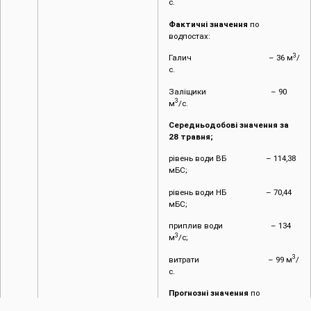
с.
Фактичні значення
по
водпостах:
3
Галич – 36 м
/
с.
Заліщики – 90
3
м
/с.
Середньодобові значення за
28 травня;
рівень води ВБ – 114,38
мБС;
рівень води НБ – 70,44
мБС;
приплив води – 134
3
м
/с;
3
витрати – 99 м
/
с.
Прогнозні значення
по
водпостах: