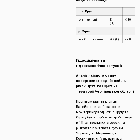
р. Прут
в/п Чернівці
13
/380
(-1)
р. Сірет
в/п Сторожинець
269 (0)
/550
Гідрохімічна та
гідроекологічна ситуація
Аналіз якісного стану
поверхневих вод басейнів
річок Прут та Сірет на
території Чернівецької області
Протягом квітня місяця
Басейновою лабораторією
моніторингу вод БУВР Пруту та
Сірету було відібрано проби води
в 18 контрольних створах на
річках та притоках Пруту (м.
Чернівці, c. Маршинці, с.
Костичани, с. Мамалига, с.