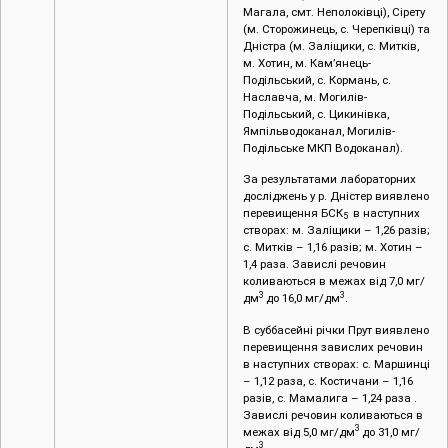
Магала, смт. Неполоківці), Сірету
(м. Сторожинець, с. Черепківці) та
Дністра (м. Заліщики, с. Митків,
м. Хотин, м. Кам’янець-
Подільський, с. Кормань, с.
Наславча, м. Могилів-
Подільський, с. Цикинівка,
Ямпільводоканал, Могилів-
Подільське МКП Водоканал).
За результатами лабораторних
досліджень у р. Дністер виявлено
перевищення БСК
в наступних
5
створах: м. Заліщики – 1,26 разів;
с. Митків – 1,16 разів; м. Хотин –
1,4 раза. Завислі речовин
коливаються в межах від 7,0 мг/
3
3
дм
до 16,0 мг/дм
.
В суббасейні річки Прут виявлено
перевищення завислих речовин
в наступних створах: с. Маршинці
– 1,12 раза, с. Костичани – 1,16
разів, с. Мамалига – 1,24 раза .
Завислі речовин коливаються в
3
межах від 5,0 мг/дм
до 31,0 мг/
3