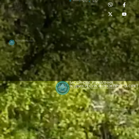
Приймальня:
Лабораторія:
dpbuvr@dpbuvr.gov.ua
(0372) 51-14-56
(0372) 53-92-00
Басейнове управління
водних ресурсів річок Прут та Сірет
БАСЕЙНОВЕ УПРАВЛІННЯ
ВОДНИХ РЕСУРСІВ РІЧОК ПРУТ ТА СІРЕТ
ДЕРЖАВНЕ АГЕНТСТВО ВОДНИХ РЕСУРСІВ УКРАЇНИ
[newyear_garland]