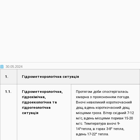
30.05.2024
1.
Гідрометеорологічна ситуація
1.1.
Гідрометеорологічна,
Протягом доби спостерігалась
гідрохімічна,
хмарна з проясненням погода.
гідроекологічна та
Вночі невеликий короткочасний
гідрогеологічна
дощ, вдень короткочасний дощ,
ситуація
місцями гроза. Вітер східний 7-12
м/с, вдень місцями пориви 15-20
м/с. Температура вночі 9-
14°тепла, в горах 3-8° тепла,
вдень 17-22° тепла.