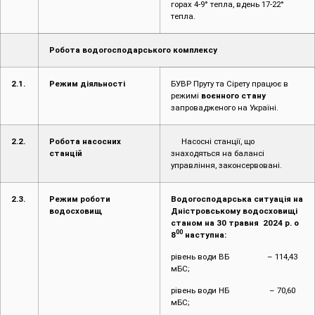
горах 4-9° тепла, вдень 17-22°
тепла.
Робота водогосподарського комплексу
2.1.
Режим діяльності
БУВР Пруту та Сірету працює в
режимі
воєнного стану
запровадженого на Україні.
2.2.
Робота насосних
Насосні станції, що
станцій
знаходяться на балансі
управління, законсервовані.
2.3.
Режим роботи
Водогосподарська ситуація на
водосховищ
Дністровському водосховищі
станом на 30 травня 2024 р. о
00
8
наступна:
рівень води ВБ – 114,43
мБС;
рівень води НБ – 70,60
мБС;