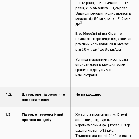
– 1,12 раза, с. Костичани – 1,16
разів, с. Мамалига – 1,24 раза .
Завислі речовин коливаються в
3
межах від 5,0 мг/дм
до 31,0 мг/
3
дм
.
В суббасейні річки Сірет не
виявлено перевищення, завислі
речовин коливаються в межах
3
3
від 5,0 мг/дм
до 8,0 мг/дм
.
Усі інші показники якості води
знаходилися в межах норми
гранично допустимої
концентрації.
1.2.
Штормове гідрологічне
Не надходило
попередження
1.3.
Гідрометеорологічний
Хмарно з проясненням. Вночі
прогноз на добу
значний дощ, вдень
короткочасний дощ, гроза. Вітер
східної чверті 7-12 м/с.
Температура вночі 9-14° тепла, в