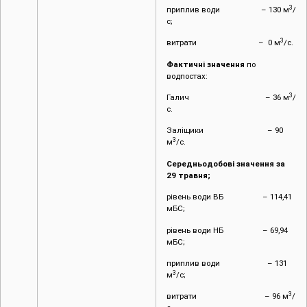
3
приплив води – 130 м
/
с;
3
витрати – 0 м
/с.
Фактичні значення
по
водпостах:
3
Галич – 36 м
/
с.
Заліщики – 90
3
м
/с.
Середньодобові значення за
29 травня;
рівень води ВБ – 114,41
мБС;
рівень води НБ – 69,94
мБС;
приплив води – 131
3
м
/с;
3
витрати – 96 м
/