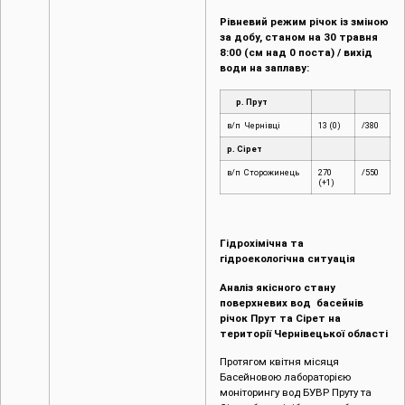
Рівневий режим річок із зміною
за добу, станом на 30 травня
8:00 (см над 0 поста) / вихід
води на заплаву:
р. Прут
в/п Чернівці
13 (0)
/380
р. Сірет
в/п Сторожинець
270
/550
(+1)
Гідрохімічна та
гідроекологічна ситуація
Аналіз якісного стану
поверхневих вод басейнів
річок Прут та Сірет на
території Чернівецької області
Протягом квітня місяця
Басейновою лабораторією
моніторингу вод БУВР Пруту та