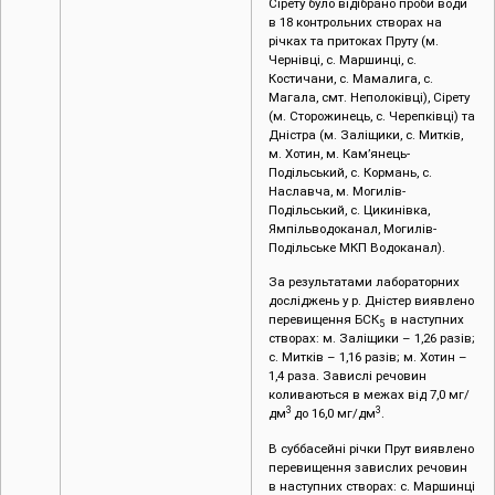
Сірету було відібрано проби води
в 18 контрольних створах на
річках та притоках Пруту (м.
Чернівці, c. Маршинці, с.
Костичани, с. Мамалига, с.
Магала, смт. Неполоківці), Сірету
(м. Сторожинець, с. Черепківці) та
Дністра (м. Заліщики, с. Митків,
м. Хотин, м. Кам’янець-
Подільський, с. Кормань, с.
Наславча, м. Могилів-
Подільський, с. Цикинівка,
Ямпільводоканал, Могилів-
Подільське МКП Водоканал).
За результатами лабораторних
досліджень у р. Дністер виявлено
перевищення БСК
в наступних
5
створах: м. Заліщики – 1,26 разів;
с. Митків – 1,16 разів; м. Хотин –
1,4 раза. Завислі речовин
коливаються в межах від 7,0 мг/
3
3
дм
до 16,0 мг/дм
.
В суббасейні річки Прут виявлено
перевищення завислих речовин
в наступних створах: с. Маршинці