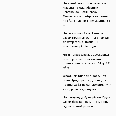
На даний час спостерігається
хмарна погода, місцями
короткочасні дощі, грози.
Температура повітря становить
0
+15
С. Вітер північно-східний 3-5
м/с.
На річках басейнів Прута та
Сірету протягом звітного періоду
спостерігались незначні
коливання рівнів води.
На Дністровському водосховищі
спостерігались зменшення
припливних значень з 134 до 131
3
м
/с.
Опади які випали в басейнах
річок Прут, Сірет та Дністер, на
протязі доби, не суттєво вплинули
на гідрологічну ситуацію.
На наступну добу на річках Пруту і
Сірету бережеться малозмінний
гідрологічний режим.