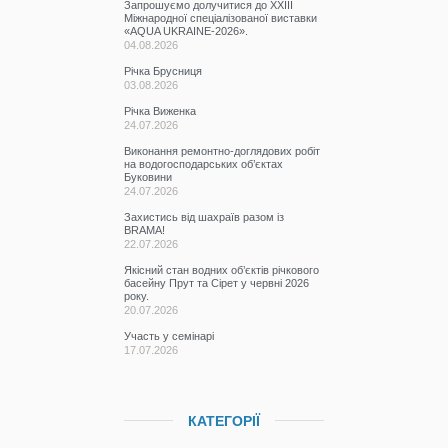
Запрошуємо долучитися до ХХІІІ
Міжнародної спеціалізованої виставки
«AQUA UKRAINE-2026».
04.08.2026
Річка Брусниця
03.08.2026
Річка Виженка
24.07.2026
Виконання ремонтно-доглядових робіт
на водогосподарських об’єктах
Буковини
24.07.2026
Захистись від шахраїв разом із
BRAMA!
22.07.2026
Якісний стан водних об’єктів річкового
басейну Прут та Сірет у червні 2026
року.
20.07.2026
Участь у семінарі
17.07.2026
КАТЕГОРІЇ