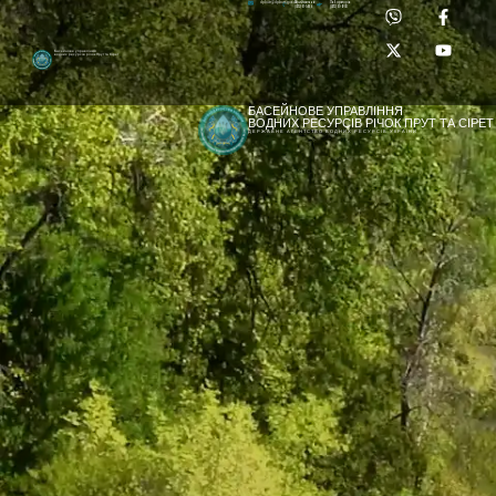
Приймальня:
Лабораторія:
dpbuvr@dpbuvr.gov.ua
(0372) 51-14-56
(0372) 53-92-00
Басейнове управління
водних ресурсів річок Прут та Сірет
БАСЕЙНОВЕ УПРАВЛІННЯ
ВОДНИХ РЕСУРСІВ РІЧОК ПРУТ ТА СІРЕТ
ДЕРЖАВНЕ АГЕНТСТВО ВОДНИХ РЕСУРСІВ УКРАЇНИ
[newyear_garland]