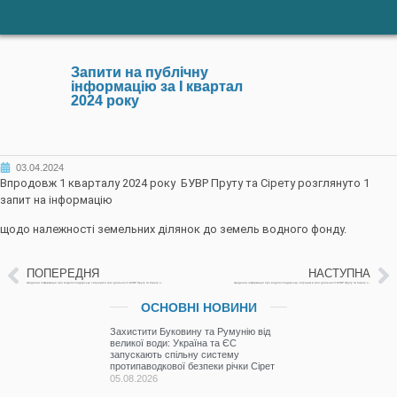
Запити на публічну
інформацію за І квартал
2024 року
03.04.2024
Впродовж 1 кварталу 2024 року БУВР Пруту та Сірету розглянуто 1
запит на інформацію
щодо належності земельних ділянок до земель водного фонду.
ПОПЕРЕДНЯ
НАСТУПНА
Щоденна інформація про водогосподарську ситуацію в зоні діяльності БУВР Пруту та Сірету за 03 квітня 2024 р
Щоденна інформація про водогосподарську ситуацію в зоні діяльності БУВР Пруту та Сірету за 04 квітня 2024 р.
ОСНОВНІ НОВИНИ
Захистити Буковину та Румунію від
великої води: Україна та ЄС
запускають спільну систему
протипаводкової безпеки річки Сірет
05.08.2026