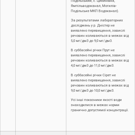
Подільський, с. Цикинівка,
Ямпільводоканал, Могилів-
Подільське МКП Водоканал).
За результатами лабораторних
досліджень у р. Дністер не
виявлено перевищення, завислі
речовин коливаються в межах від
5,0 мг/дм3 до 9,0 мг/дм3.
В суббасейні річки Прут не
виявлено перевищення, завислі
речовин коливаються в межах від
4,0 мг/дм3 до 11,0 мг/дм3.
В суббасейні річки Сірет не
виявлено перевищення, завислі
речовин коливаються в межах від
9,0 мг/дм3 до 10,0 мг/дм3.
Усі інші показники якості води
знаходилися в межах норми
гранично допустимої концентрації.