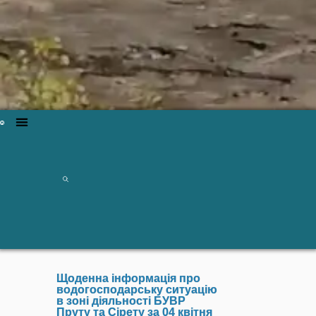
Щоденна інформація про
водогосподарську ситуацію
в зоні діяльності БУВР
Пруту та Сірету за 04 квітня