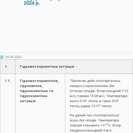
2024 р.
04.04.2024
1.
Гідрометеорологічна ситуація
1.1.
Гідрометеорологічна,
Протягом доби спостерігалась
гідрохімічна,
хмарно з проясненням, без
гідроекологічна та
істотних опадів. Вітер західний 7-12
гідрогеологічна
м/с, пориви 15-20 м/с. Температура
ситуація
вночі 5-10° тепла, в горах 0+5°
тепла, вдень 12-17° тепла.
На даний час спостерігається
ясна, без опадів. Температура
0
повітря становить +11
С. Вітер
південно-захыдний 4 м/с.