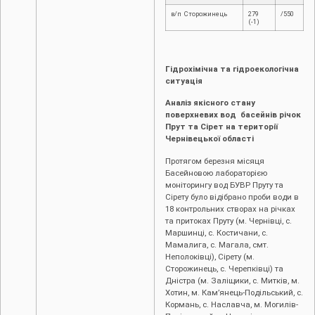
в/п Сторожинець
279
/550
(-1)
Гідрохімічна та гідроекологічна
ситуація
Аналіз якісного стану
поверхневих вод басейнів річок
Прут та Сірет на території
Чернівецької області
Протягом березня місяця
Басейновою лабораторією
моніторингу вод БУВР Пруту та
Сірету було відібрано проби води в
18 контрольних створах на річках
та притоках Пруту (м. Чернівці, c.
Маршинці, с. Костичани, с.
Мамалига, с. Магала, смт.
Неполоківці), Сірету (м.
Сторожинець, с. Черепківці) та
Дністра (м. Заліщики, с. Митків, м.
Хотин, м. Кам’янець-Подільський, с.
Кормань, с. Наславча, м. Могилів-