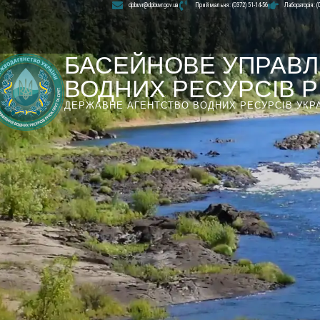
dpbuvr@dpbuvr.gov.ua
Приймальня: (0372) 51-14-56
Лабораторія: (
БАСЕЙНОВЕ УПРАВЛ
ВОДНИХ РЕСУРСІВ РІ
ДЕРЖАВНЕ АГЕНТСТВО ВОДНИХ РЕСУРСІВ УКР