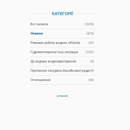
КАТЕГОРІЇ
Всі записи
(2076)
Новини
(673)
Режими роботи водних об’єктів
(61)
Гідрометеорологічна ситуація
(1107)
До відома водокористувачів
(3)
Протоколи засідань Басейнової ради
(9)
Оголошення
(35)
АРХІВ