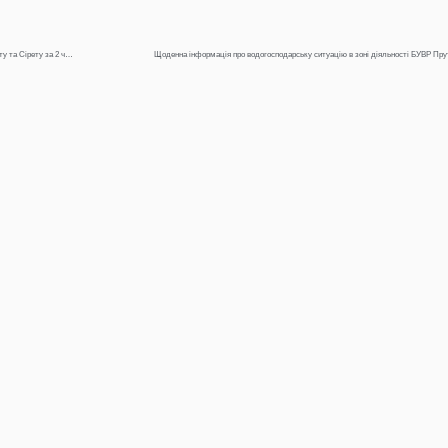
Щоденна інформація про водогосподарську ситуацію в зоні діяльності БУВР Пруту та Сірету за 2 червня 2024 р.