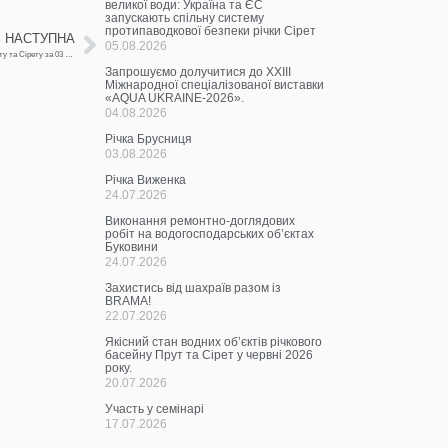
великої води: Україна та ЄС
запускають спільну систему
протипаводкової безпеки річки Сірет
НАСТУПНА
05.08.2026
Щоденна інформація про водогосподарську ситуацію в зоні діяльності БУВР Пруту та Сірету за 03 червня 2024 р.
Запрошуємо долучитися до ХХІІІ
Міжнародної спеціалізованої виставки
«AQUA UKRAINE-2026».
04.08.2026
Річка Брусниця
03.08.2026
Річка Виженка
24.07.2026
Виконання ремонтно-доглядових
робіт на водогосподарських об’єктах
Буковини
24.07.2026
Захистись від шахраїв разом із
BRAMA!
22.07.2026
Якісний стан водних об’єктів річкового
басейну Прут та Сірет у червні 2026
року.
20.07.2026
Участь у семінарі
17.07.2026