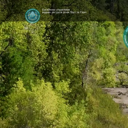
Басейнове управління
водних ресурсів річок Прут та Сірет
[newyear_garland]