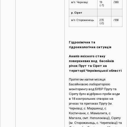
в/п Чернівці
19
/380
(-7)
р. Сірет
в/п Сторожинець
273
/550
(-2)
Гідрохімічна та
гідроекологічна ситуація
Аналіз якісного стану
поверхневих вод басейнів
річок Прут та Сірет на
території Чернівецької області
Протягом
квітня
місяця
Басейновою лабораторією
моніторингу вод БУВР Пруту та
Сірету було відібрано проби води
в 18 контрольних створах на
річках та притоках Пруту (м.
Чернівці, c. Маршинці, с.
Костичани, с. Мамалига, с.
Магала, смт. Неполоківці), Сірету
(м. Сторожинець, с. Черепківці) та