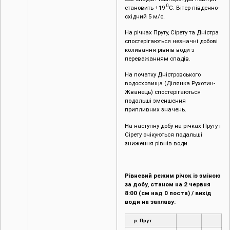
0
становить +19
С. Вітер південно-
східний 5 м/с.
На річках Пруту, Сірету та Дністра
спостерігаються незначні добові
коливання рівнів води з
переважанням спадів.
На початку Дністровського
водосховища (Ділянка Рухотин-
Жванець) спостерігаються
подальші зменшення
припливних значень.
На наступну добу на річках Пруту і
Сірету очікуються подальші
зниження рівнів води.
Рівневий режим річок із зміною
за добу, станом на 2 червня
8:00 (см над 0 поста) / вихід
води на заплаву:
р. Прут