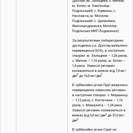
Дністра (м. Заліщики, с. Митків,
м. Хотин, м. Кам’янець-
Подільський, с. Кормань, с.
Наславча, м. Могилів-
Подільський, с. Цикинівка,
Ямпільводоканал, Могилів-
Подільське МКП Водоканал).
За результатами лабораторних
досліджень у р. Дністер виявлено
перевищення БСК
в наступних
5
створах: м. Заліщики – 1,26 разів;
с. Митків – 1,16 разів; м. Хотин –
1,4 раза. Завислі речовин
коливаються в межах від 7,0 мг/
3
3
дм
до 16,0 мг/дм
.
В суббасейні річки Прут виявлено
перевищення завислих речовин
в наступних створах: с. Маршинці
– 1,12 раза, с. Костичани – 1,16
разів, с. Мамалига – 1,24 раза .
Завислі речовин коливаються в
3
межах від 5,0 мг/дм
до 31,0 мг/
3
дм
.
В суббасейні річки Сірет не