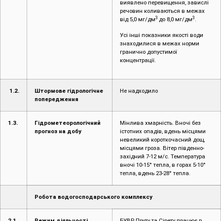
виявлено перевищення, завислі
речовин коливаються в межах
3
3
від 5,0 мг/дм
до 8,0 мг/дм
.
Усі інші показники якості води
знаходилися в межах норми
гранично допустимої
концентрації.
1.2.
Штормове гідрологічне
Не надходило
попередження
1.3.
Гідрометеорологічний
Мінлива хмарність. Вночі без
прогноз на добу
істотних опадів, вдень місцями
невеликий короткочасний дощ,
місцями гроза. Вітер південно-
західний 7-12 м/с. Температура
вночі 10-15° тепла, в горах 5-10°
тепла, вдень 23-28° тепла.
Робота водогосподарського комплексу
2.1.
Режим діяльності
БУВР Пруту та Сірету працює в