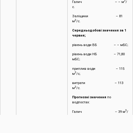
3
Галич – – м
/
с.
Заліщики – 81
3
м
/с.
Середньодобові значення за 1
червня;
рівень води ВБ – – мБС;
рівень води НБ – 71,80
мБС;
приплив води – 115
3
м
/с;
витрати – 113
3
м
/с.
Прогнозні значення
по
водпостах:
3
Галич – 39 м
/
с.
Заліщики – 81
3
м
/с.