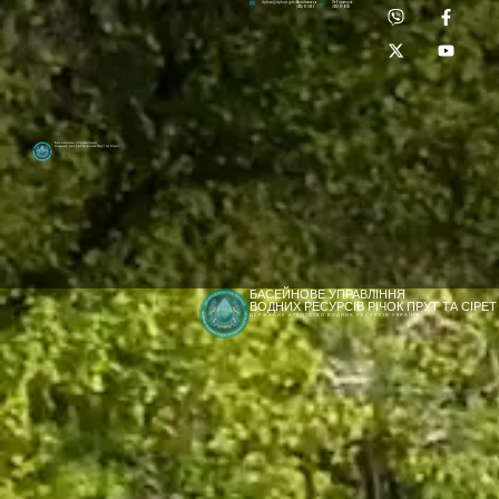
Приймальня:
Лабораторія:
dpbuvr@dpbuvr.gov.ua
(0372) 51-14-56
(0372) 53-92-00
Басейнове управління
водних ресурсів річок Прут та Сірет
БАСЕЙНОВЕ УПРАВЛІННЯ
ВОДНИХ РЕСУРСІВ РІЧОК ПРУТ ТА СІРЕТ
ДЕРЖАВНЕ АГЕНТСТВО ВОДНИХ РЕСУРСІВ УКРАЇНИ
[newyear_garland]