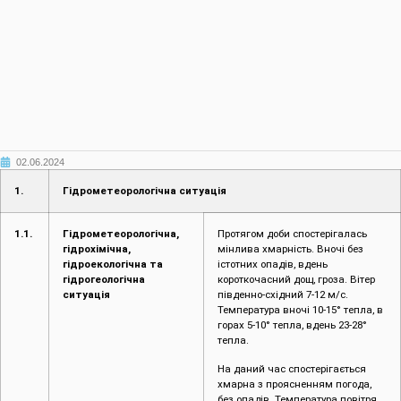
02.06.2024
1.
Гідрометеорологічна ситуація
1.1.
Гідрометеорологічна,
Протягом доби спостерігалась
гідрохімічна,
мінлива хмарність. Вночі без
гідроекологічна та
істотних опадів, вдень
гідрогеологічна
короткочасний дощ, гроза. Вітер
ситуація
південно-східний 7-12 м/с.
Температура вночі 10-15° тепла, в
горах 5-10° тепла, вдень 23-28°
тепла.
На даний час спостерігається
хмарна з проясненням погода,
без опадів. Температура повітря