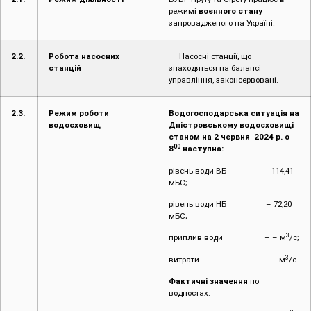
режимі
воєнного стану
запровадженого на Україні.
2.2.
Робота насосних
Насосні станції, що
станцій
знаходяться на балансі
управління, законсервовані.
2.3.
Режим роботи
Водогосподарська ситуація на
водосховищ
Дністровському водосховищі
станом на 2 червня 2024 р. о
00
8
наступна:
рівень води ВБ – 114,41
мБС;
рівень води НБ – 72,20
мБС;
3
приплив води – – м
/с;
3
витрати – – м
/с.
Фактичні значення
по
водпостах: