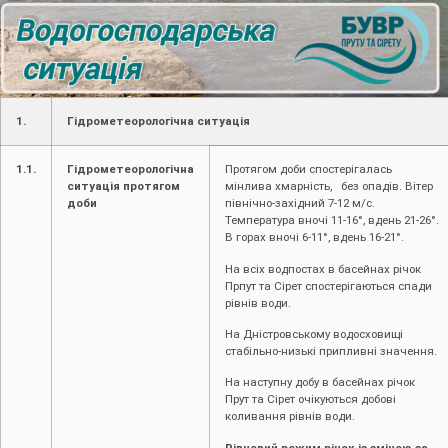
1.
Гідрометеорологічна ситуація
1.1.
Гідрометеорологічна
Протягом доби спостерігалась
ситуація протягом
мінлива хмарність, без опадів. Вітер
доби
північно-західний 7-12 м/с.
Температура вночі 11-16°, вдень 21-26°.
В горах вночі 6-11°, вдень 16-21°.
На всіх водпостах в басейнах річок
Прпут та Сірет спостерігаються спади
рівнів води.
На Дністровському водосховищі
стабільно-низькі припливні значення.
На наступну добу в басейнах річок
Прут та Сірет очікуються добові
коливання рівнів води.
Рівневий режим річок із зміною за