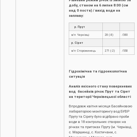
добу, станом на 6 липня 8:00 (см
над 0 поста) / вихід води на
заплаву:
р. Прут
в/п Чернівці
28 (-8)
/380
р. Сірет
в/п Сторожинець
271 (-2)
/550
Гідрохімічна та гідроекологічна
ситуація
Аналіз якісного стану поверхневих
вод басейнів річок Прут та Сірет
на території Чернівецької області
Впродовж квітня місяця Басейновою
лабораторією моніторингу вод БУВР
Пруту та Сірету було відібрано проби
води в 18 контрольних створах на
річках та притоках Пруту (м. Чернівці,
c. Маршинці, с. Костичани, с.