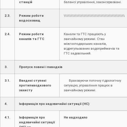
станцій
балансі управління, законсервовані.
2.3.
Режим роботи
\\\\\\\\\\\\\\\\\\\\\\\\\\\\\\\\\\\\\\\\\\\
водосховищ
2.4.
Режим роботи
Канали та ГТС працюють у
каналів та ГТС
звичайному режимі. Стан
міжгосподарських каналів,
відрегульованих водоприймачів та
ГТС задовільний.
3.
Пропуск повені і паводків
3.1.
Введені ступені
Враховуючи поточну гідрологічну
протипаводкового
ситуацію, управління працює в
захисту
звичайному режимі.
4.
Інформація про надзвичайні ситуації (НС)
4.1.
Інформація про
Не надходило
надзвичайні ситуації