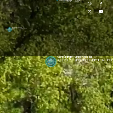
Приймальня:
Лабораторія:
dpbuvr@dpbuvr.gov.ua
(0372) 51-14-56
(0372) 53-92-00
Басейнове управління
водних ресурсів річок Прут та Сірет
БАСЕЙНОВЕ УПРАВЛІННЯ
ВОДНИХ РЕСУРСІВ РІЧОК ПРУТ ТА СІРЕТ
ДЕРЖАВНЕ АГЕНТСТВО ВОДНИХ РЕСУРСІВ УКРАЇНИ
[newyear_garland]