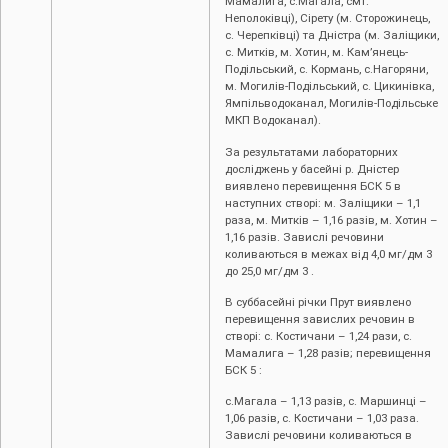
Мамалига, с.Магала, смт.
Неполоківці), Сірету (м. Сторожинець,
с. Черепківці) та Дністра (м. Заліщики,
с. Митків, м. Хотин, м. Кам’янець-
Подільський, с. Кормань, с.Нагоряни,
м. Могилів-Подільський, с. Цикинівка,
Ямпільводоканал, Могилів-Подільське
МКП Водоканал).
За результатами лабораторних
досліджень у басейні р. Дністер
виявлено перевищення БСК 5 в
наступних створі: м. Заліщики – 1,1
раза, м. Митків – 1,16 разів, м. Хотин –
1,16 разів. Завислі речовини
коливаються в межах від 4,0 мг/дм 3
до 25,0 мг/дм 3 .
В суббасейні річки Прут виявлено
перевищення завислих речовин в
створі: с. Костичани – 1,24 рази, с.
Мамалига – 1,28 разів; перевищення
БСК 5 :
с.Магала – 1,13 разів, с. Маршинці –
1,06 разів, с. Костичани – 1,03 раза.
Завислі речовини коливаються в