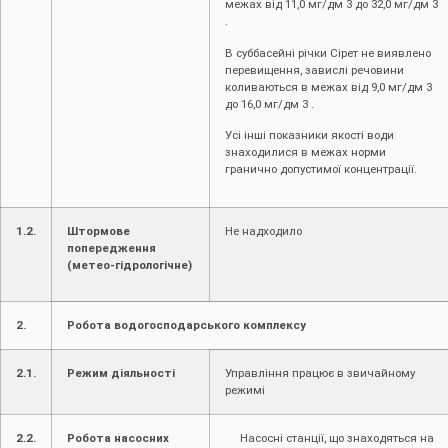
межах від 11,0 мг/дм 3 до 32,0 мг/дм 3
.
В суббасейні річки Сірет не виявлено
перевищення, завислі речовини
коливаються в межах від 9,0 мг/дм 3
до 16,0 мг/дм 3 .
Усі інші показники якості води
знаходилися в межах норми
гранично допустимої концентрації.
1.2.
Штормове
Не надходило
попередження
(метео-гідрологічне)
2.
Робота водогосподарського комплексу
2.1.
Режим діяльності
Управління працює в звичайному
режимі
2.2.
Робота насосних
Насосні станції, що знаходяться на