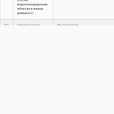
(НС) на
водогосподарських
об’єктах в межах
діяльності
4.2.
Інформація про
Не надходило
надзвичайні ситуації
на
водогосподарських
об’єктах в межах
району басейну
річки, суббасейну
річки.
5.
Виконавець
Заступник начальника відділу
ТЕБ С. Дяк
ПОПЕРЕДНЯ
НАСТУПНА
Звернення громадян за І півріччя 2026 року
ОБҐРУНТУВАННЯ технічних та якісних характеристик предмета закупівлі, розміру бюджетного призначення, очікуваної вартості предмета закупівлі