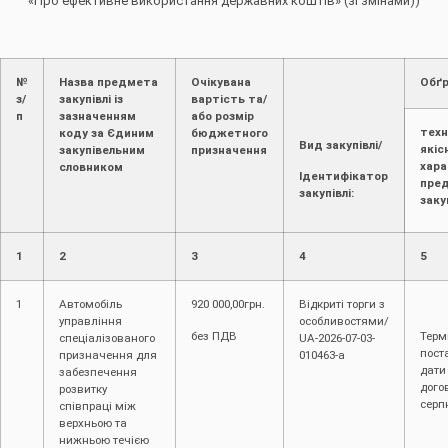
«Про ефективне використання державних коштів» (зі змінами))
№
Назва предмета
Очікувана
Обґр
з/
закупівлі із
вартість та/
п
зазначенням
або розмір
техн
коду за Єдиним
бюджетного
Вид закупівлі/
якіс
закупівельним
призначення
хар
словником
Ідентифікатор
пре
закупівлі:
заку
1
2
3
4
5
1
Автомобіль
920 000,00грн.
Відкриті торги з
управління
особливостями/
без ПДВ
Терм
спеціалізованого
UA-2026-07-03-
пост
призначення для
010463-a
дати
забезпечення
дого
розвитку
серп
співпраці між
верхньою та
нижньою течією