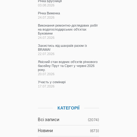
Річка Брусниця
03.08.2026
Річка Виженка
24.07.2026
Виконання ремонтно-доглядових робіт
на водогосподарських об’єктах
Буковини
24.07.2026
Захистись від шахраїв разом із
BRAMA!
22.07.2026
Якісний стан водних об’єктів річкового
басейну Прут та Сірет у червні 2026
року.
20.07.2026
Участь у семінарі
17.07.2026
КАТЕГОРІЇ
Всі записи
(2074)
Новини
(673)