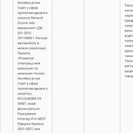
басейну річки
Техні
Сірет у сфері
якісн
протипаводкового
хара
захисту Renault
пред
Duster або
заку
еквівалент (ДК
визн
021:2015:
відп
34110000-1 Легкові
потр
автомобілі) в
замо
межах реалізації
урах
Проєкту:
чинн
«Розвиток
Техн
співпраці між
регл
верхньою та
щодо
нижньою течією
товар
басейну річки
Сірет у сфері
протипаводкового
захисту»,
ROUA00384, FR
SIRET, який
фінансується
Програмою
Interreg VI-A NEXT
Румунія-Україна
2021-2027, яка