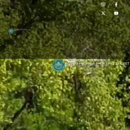
Приймальня:
Лабораторія:
dpbuvr@dpbuvr.gov.ua
(0372) 51-14-56
(0372) 53-92-00
Басейнове управління
водних ресурсів річок Прут та Сірет
БАСЕЙНОВЕ УПРАВЛІННЯ
ВОДНИХ РЕСУРСІВ РІЧОК ПРУТ ТА СІРЕТ
ДЕРЖАВНЕ АГЕНТСТВО ВОДНИХ РЕСУРСІВ УКРАЇНИ
[newyear_garland]