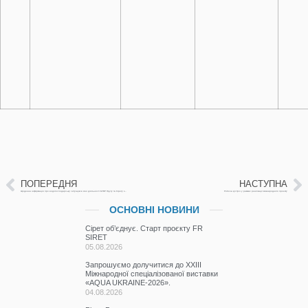
ПОПЕРЕДНЯ
НАСТУПНА
Щоденна інформація про водогосподарську ситуацію в зоні діяльності БУВР Пруту та Сірету за 6 липня 2026 р. (включає щоденну та оперативну інформацію)
Робоча зустріч у рамках реалізації міжнародного проєкту
ОСНОВНІ НОВИНИ
Сірет об’єднує. Старт проєкту FR
SIRET
05.08.2026
Запрошуємо долучитися до ХХІІІ
Міжнародної спеціалізованої виставки
«AQUA UKRAINE-2026».
04.08.2026