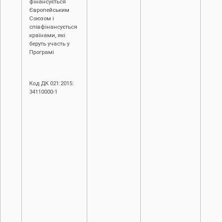
фінансується
Європейським
Союзом і
співфінансується
країнами, які
беруть участь у
Програмі
Код ДК 021:2015:
34110000-1