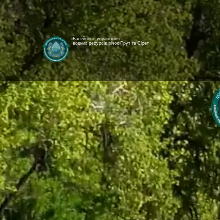
Басейнове управління
водних ресурсів річок Прут та Сірет
[newyear_garland]