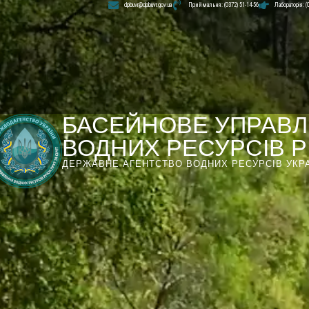
dpbuvr@dpbuvr.gov.ua
Приймальня: (0372) 51-14-56
Лабораторія: (
БАСЕЙНОВЕ УПРАВЛ
ВОДНИХ РЕСУРСІВ РІ
ДЕРЖАВНЕ АГЕНТСТВО ВОДНИХ РЕСУРСІВ УКР