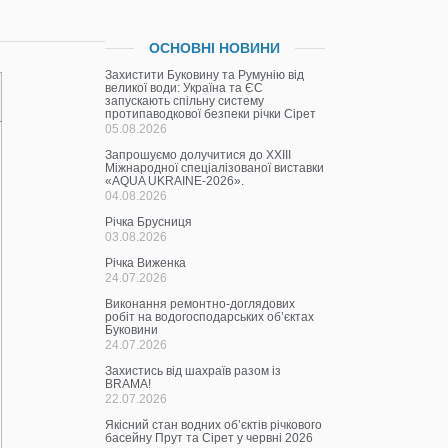
ОСНОВНІ НОВИНИ
Захистити Буковину та Румунію від
великої води: Україна та ЄС
запускають спільну систему
протипаводкової безпеки річки Сірет
05.08.2026
Запрошуємо долучитися до ХХІІІ
Міжнародної спеціалізованої виставки
«AQUA UKRAINE-2026».
04.08.2026
Річка Брусниця
03.08.2026
Річка Виженка
24.07.2026
Виконання ремонтно-доглядових
робіт на водогосподарських об’єктах
Буковини
24.07.2026
Захистись від шахраїв разом із
BRAMA!
22.07.2026
Якісний стан водних об’єктів річкового
басейну Прут та Сірет у червні 2026