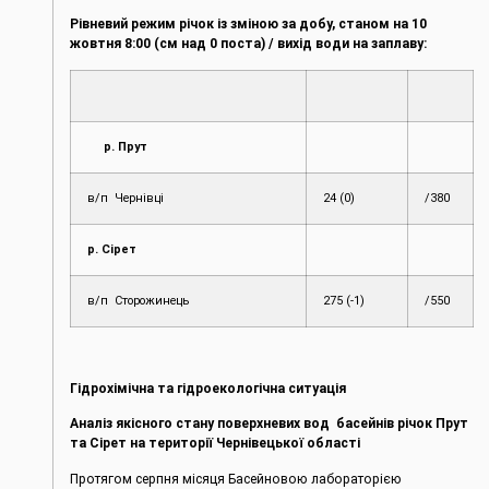
Рівневий режим річок із зміною за добу, станом на 10
жовтня
8:00 (см над 0 поста) / вихід води на заплаву:
р. Прут
в/п Чернівці
24 (0)
/380
р. Сірет
в/п Сторожинець
275 (-1)
/550
Гідрохімічна та гідроекологічна ситуація
Аналіз якісного стану поверхневих вод басейнів річок Прут
та Сірет на території Чернівецької області
Протягом серпня місяця Басейновою лабораторією