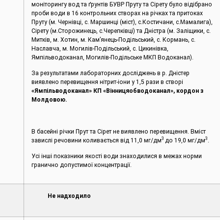
моніторингу вод та ґрунтів БУВР Пруту та Сірету було відібрано
проби води в 16 контрольних створах на річках та притоках
Пруту (м. Чернівці, с. Маршинці (міст), с.Костичани, с.Мамалига),
Сірету (м.Сторожинець, с.Черепківці) та Дністра (м. Заліщики, с.
Митків, м. Хотин, м. Кам’янець-Подільський, с. Кормань, с.
Наславча, м. Могилів-Подільський, с. Цикинівка,
Ямпільводоканал, Могилів-Подільське МКП Водоканал).
За результатами лабораторних досліджень в р. Дністер
виявлено перевищення нітрит-іони у 1,5 рази в створі
«Ямпільводоканал» КП «Вінницяобводоканал», кордон з
Молдовою.
В басейні річки Прут та Сірет не виявлено перевищення. Вміст
3
3
завислі речовини коливається від 11,0 мг/дм
до 19,0 мг/дм
.
Усі інші показники якості води знаходилися в межах норми
гранично допустимої концентрації.
Не надходило