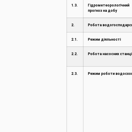
1.3.
Гідрометеорологічний
прогноз на добу
2.
Робота водогосподарс
2.1.
Режим діяльності
2.2.
Робота насосних станці
2.3.
Режим роботи водосх