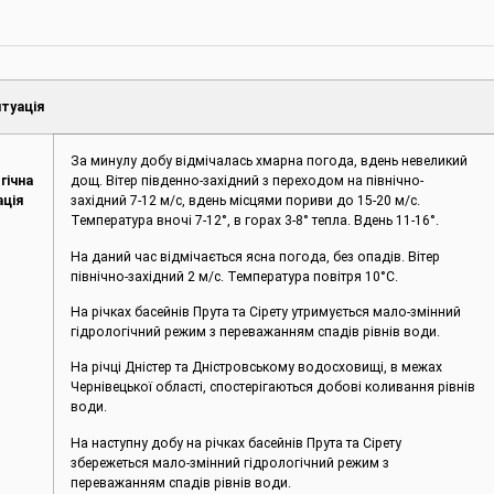
туація
За минулу добу відмічалась хмарна погода, вдень невеликий
гічна
дощ. Вітер південно-західний з переходом на північно-
ація
західний 7-12 м/с, вдень місцями пориви до 15-20 м/с.
Температура вночі 7-12°, в горах 3-8° тепла. Вдень 11-16°.
На даний час відмічається ясна погода, без опадів. Вітер
північно-західний 2 м/с. Температура повітря 10°С.
На річках басейнів Прута та Сірету утримується мало-змінний
гідрологічний режим з переважанням спадів рівнів води.
На річці Дністер та Дністровському водосховищі, в межах
Чернівецької області, спостерігаються добові коливання рівнів
води.
На наступну добу на річках басейнів Прута та Сірету
збережеться мало-змінний гідрологічний режим з
переважанням спадів рівнів води.