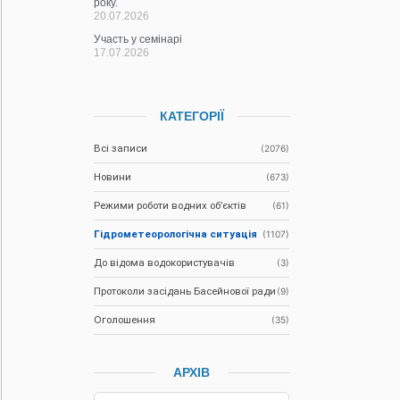
року.
20.07.2026
Участь у семінарі
17.07.2026
КАТЕГОРІЇ
Всі записи
(2076)
Новини
(673)
Режими роботи водних об’єктів
(61)
Гідрометеорологічна ситуація
(1107)
До відома водокористувачів
(3)
Протоколи засідань Басейнової ради
(9)
Оголошення
(35)
АРХІВ