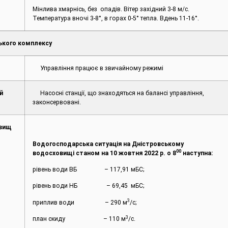
Мінлива хмарнісь, без опадів. Вітер західний 3-8 м/с.
Температура вночі 3-8°, в горах 0-5° тепла. Вдень 11-16°.
ького комплексу
Управління працює в звичайному режимі
й
Насосні станції, що знаходяться на балансі управління,
законсервовані.
овищ
Водогосподарська ситуація на Дністровському
00
водосховищі станом на 10 жовтня 2022 р. о 8
наступна:
рівень води ВБ – 117,91 мБС;
рівень води НБ – 69,45 мБС;
3
приплив води – 290 м
/с;
3
план скиду – 110 м
/с.