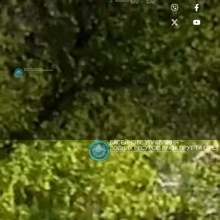
Приймальня:
Лабораторія:
dpbuvr@dpbuvr.gov.ua
(0372) 51-14-56
(0372) 53-92-00
Басейнове управління
водних ресурсів річок Прут та Сірет
БАСЕЙНОВЕ УПРАВЛІННЯ
ВОДНИХ РЕСУРСІВ РІЧОК ПРУТ ТА СІРЕТ
ДЕРЖАВНЕ АГЕНТСТВО ВОДНИХ РЕСУРСІВ УКРАЇНИ
[newyear_garland]