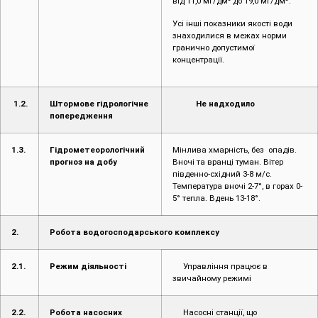
від 11,0 мг/дм
до 19,0 мг/дм
.
Усі інші показники якості води
знаходилися в межах норми
гранично допустимої
концентрації.
1.2.
Штормове гідрологічне
Не надходило
попередження
1.3.
Гідрометеорологічний
Мінлива хмарність, без опадів.
прогноз на добу
Вночі та вранці туман. Вітер
південно-східний 3-8 м/с.
Температура вночі 2-7°, в горах 0-
5° тепла. Вдень 13-18°.
2.
Робота водогосподарського комплексу
2.1.
Режим діяльності
Управління працює в
звичайному режимі
2.2.
Робота насосних
Насосні станції, що