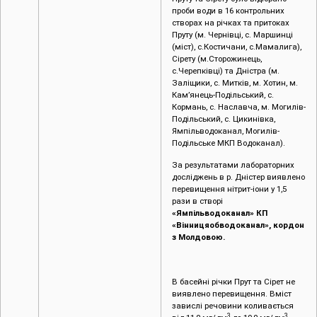
проби води в 16 контрольних
створах на річках та притоках
Пруту (м. Чернівці, с. Маршинці
(міст), с.Костичани, с.Мамалига),
Сірету (м.Сторожинець,
с.Черепківці) та Дністра (м.
Заліщики, с. Митків, м. Хотин, м.
Кам’янець-Подільський, с.
Кормань, с. Наславча, м. Могилів-
Подільський, с. Цикинівка,
Ямпільводоканал, Могилів-
Подільське МКП Водоканал).
За результатами лабораторних
досліджень в р. Дністер виявлено
перевищення нітрит-іони у 1,5
рази в створі
«Ямпільводоканал» КП
«Вінницяобводоканал», кордон
з Молдовою.
В басейні річки Прут та Сірет не
виявлено перевищення. Вміст
завислі речовини коливається
3
3