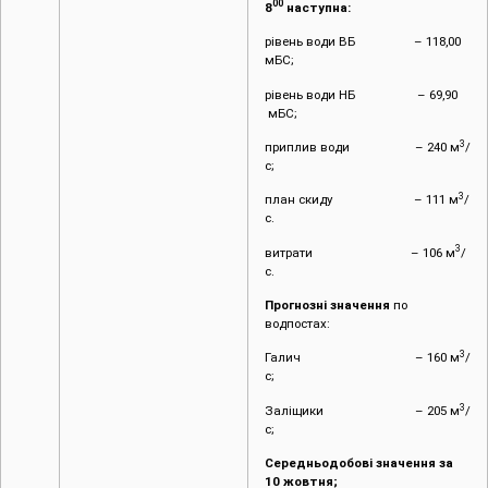
00
8
наступна:
рівень води ВБ – 118,00
мБС;
рівень води НБ – 69,90
мБС;
3
приплив води – 240 м
/
с;
3
план скиду – 111 м
/
с.
3
витрати – 106 м
/
с.
Прогнозні значення
по
водпостах:
3
Галич – 160 м
/
с;
3
Заліщики – 205 м
/
с;
Середньодобові значення за
10 жовтня;