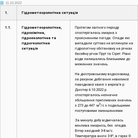
11.10.2022
1.
Гідрометеорологічна ситуація
1.1.
Гідрометеорологічна,
Протягом звітного періоду
гідрохімічна,
спостерігалась хмарна з
гідроекологічна та
проясненням погода. Опади які
гідрогеологічна
випадали суттєво не вплинули на
ситуація
гідрологічну обстановку на річках
басейну річок Прут та Сірет. Рівні
води залишались близькими до
меженних значень.
На дністровському водосховищі,
за рахунок добігання невеликої
паводкової хвилі з верхів’я р.
Дністер 6.10.2022 р.
спостерігалось незначне
збільшення припливних значень
3
з 273 до 447 м
/с з подальшими
поступовими зменшеннями.
За минулу добу відмічалась
мінлива хмарнісь, без опадів.
Вітер західний 3-8 м/с.
Температура вночі 3-8°, в горах 0-