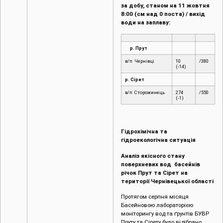
за добу, станом на 11 жовтня
8:00 (см над 0 поста) / вихід
води на заплаву:
р. Прут
в/п Чернівці
10
/380
(-14)
р. Сірет
в/п Сторожинець
274
/550
(-1)
Гідрохімічна та
гідроекологічна ситуація
Аналіз якісного стану
поверхневих вод басейнів
річок Прут та Сірет на
території Чернівецької області
Протягом серпня місяця
Басейновою лабораторією
моніторингу вод та ґрунтів БУВР
Пруту та Сірету було відібрано