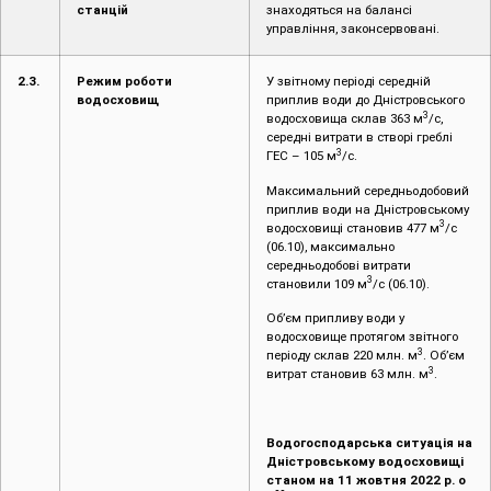
станцій
знаходяться на балансі
управління, законсервовані.
2.3.
Режим роботи
У звітному періоді середній
водосховищ
приплив води до Дністровського
3
водосховища склав 363 м
/с,
середні витрати в створі греблі
3
ГЕС – 105 м
/с.
Максимальний середньодобовий
приплив води на Дністровському
3
водосховищі становив 477 м
/с
(06.10), максимально
середньодобові витрати
3
становили 109 м
/с (06.10).
Об’єм припливу води у
водосховище протягом звітного
3
періоду склав 220 млн. м
. Об’єм
3
витрат становив 63 млн. м
.
Водогосподарська ситуація на
Дністровському водосховищі
станом на 11 жовтня 2022 р. о