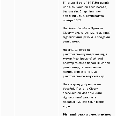
5° тепла. Вдень 11-16°.На даний
час відмічається ясна погода,
без опадів. Вітер північно-
західний 2 м/с. Температура
повітря 10°С.
На річках басейнів Прута та
Сірету утримується мало-змінний
гідрологічний режим із спадами
рівнів води.
На річці Дністер та
Дністровському водосховищі, в
межах Чернівецької області,
спостерігаються подальші спади
рівнів води, та зменшення
припливних значень до
Дністровського водосховища.
На наступну добу на річках
басейнів Прута та Сірету
збережеться мало-змінний
гідрологічний режим із
подальшими спадами рівнів
води.
Рівневий режим річок із зміною