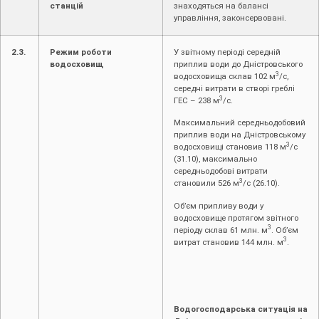
станцій
знаходяться на балансі
управління, законсервовані.
2.3.
Режим роботи
У звітному періоді середній
водосховищ
приплив води до Дністровського
3
водосховища склав 102 м
/с,
середні витрати в створі греблі
3
ГЕС – 238 м
/с.
Максимальний середньодобовий
приплив води на Дністровському
3
водосховищі становив 118 м
/с
(31.10), максимально
середньодобові витрати
3
становили 526 м
/с (26.10).
Об’єм припливу води у
водосховище протягом звітного
3
періоду склав 61 млн. м
. Об’єм
3
витрат становив 144 млн. м
.
Водогосподарська ситуація на