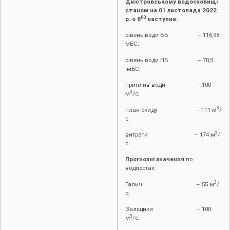
Дністровському водосховищі
станом на 01 листопада 2022
00
р. о 8
наступна:
рівень води ВБ – 116,98
мБС;
рівень води НБ – 70,5
мБС;
приплив води – 100
3
м
/с;
3
план скиду – 111 м
/
с.
3
витрати – 174 м
/
с.
Прогнозні значення
по
водпостах:
3
Галич – 55 м
/
с;
Заліщики – 100
3
м
/с;