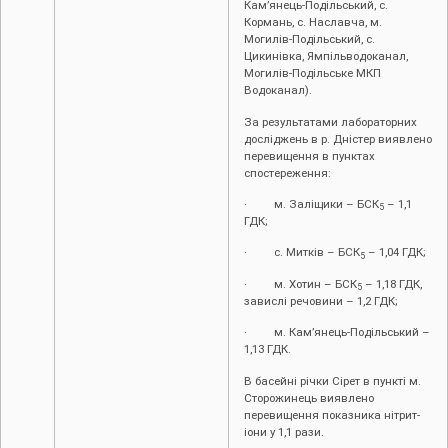
Кам’янець-Подільський, с.
Кормань, с. Наславча, м.
Могилів-Подільський, с.
Цикинівка, Ямпільводоканал,
Могилів-Подільське МКП
Водоканал).
За результатами лабораторних
досліджень в р. Дністер виявлено
перевищення в пунктах
спостереження:
· м. Заліщики – БСК
– 1,1
5
ГДК;
· с. Митків – БСК
– 1,04 ГДК;
5
· м. Хотин – БСК
– 1,18 ГДК,
5
завислі речовини – 1,2 ГДК;
· м. Кам’янець-Подільський –
1,13 ГДК.
В басейні річки Сірет в пункті м.
Сторожинець виявлено
перевищення показника нітрит-
іони у 1,1 рази.