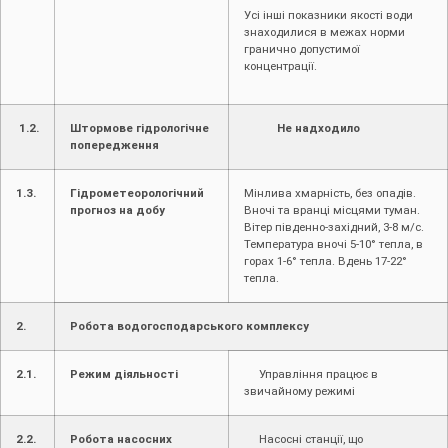
Усі інші показники якості води
знаходилися в межах норми
гранично допустимої
концентрації.
1.2.
Штормове гідрологічне
Не надходило
попередження
1.3.
Гідрометеорологічний
Мінлива хмарність, без опадів.
прогноз на добу
Вночі та вранці місцями туман.
Вітер південно-західний, 3-8 м/с.
Температура вночі 5-10° тепла, в
горах 1-6° тепла. Вдень 17-22°
тепла.
2.
Робота водогосподарського комплексу
2.1.
Режим діяльності
Управління працює в
звичайному режимі
2.2.
Робота насосних
Насосні станції, що