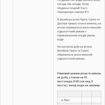
На даний час відмічається ясна
погода, без опадів. Вітер
південно-східний 4 м/с.
Температура повітря 8°С.
В басейнах річок Прута, Сірету та
Дністра триває осіння межень, на
річках утримується мало-змінний
гідрологічний режим з
переважанням спадів рівнів
води.
На наступну добу на річках
басейнів Прута та Сірету
збережеться мало-змінний
гідрологічний режим.
Рівневий режим річок із зміною
за добу, станом на 01
листопада
8:00 (см над 0
поста) / вихід води на заплаву:
р. Прут