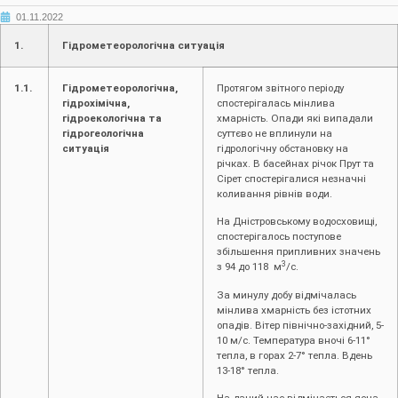
01.11.2022
1.
Гідрометеорологічна ситуація
1.1.
Гідрометеорологічна,
Протягом звітного періоду
гідрохімічна,
спостерігалась мінлива
гідроекологічна та
хмарність. Опади які випадали
гідрогеологічна
суттєво не вплинули на
ситуація
гідрологічну обстановку на
річках. В басейнах річок Прут та
Сірет спостерігалися незначні
коливання рівнів води.
На Дністровському водосховищі,
спостерігалось поступове
збільшення припливних значень
3
з 94 до 118 м
/с.
За минулу добу відмічалась
мінлива хмарність без істотних
опадів. Вітер північно-західний, 5-
10 м/с. Температура вночі 6-11°
тепла, в горах 2-7° тепла. Вдень
13-18° тепла.