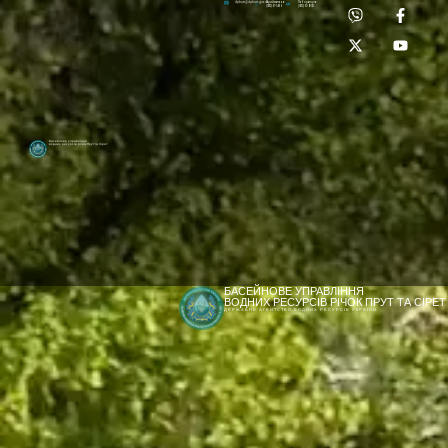
Приймальня:
Лабораторія:
dpbuvr@dpbuvr.gov.ua
(0372) 51-14-56
(0372) 53-92-00
Басейнове управління
водних ресурсів річок Прут та Сірет
БАСЕЙНОВЕ УПРАВЛІННЯ
ВОДНИХ РЕСУРСІВ РІЧОК ПРУТ ТА СІРЕТ
ДЕРЖАВНЕ АГЕНТСТВО ВОДНИХ РЕСУРСІВ УКРАЇНИ
[newyear_garland]