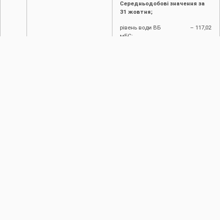
Середньодобові значення за
31 жовтня;
рівень води ВБ – 117,02
мБС;
рівень води НБ – 70,26
мБС;
приплив води – 118
3
м
/с;
витрати – 201
3
м
/с.
Фактичні значення
по
водпостах:
Галич – 55,8
3
м
/с;
Заліщики – 102
3
м
/с.
Об’єм водосховища на 31
3
жовтня
– 2448,5 млн.м
, вільний
об’єм при цьому становить –
3
551,5 млн.м
.