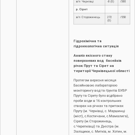
в/п Чернівці
-8 (0)
/380
р. Сірет
в/п Сторожинець
272
/550
(0)
Гідрохімічна та
гідроекологічна ситуація
Аналіз якісного стану
поверхневих вод басейнів
річок Прут та Сірет на
території Чернівецької області
Протягом вересня місяця
Басейновою лабораторією
моніторингу вод та ґрунтів БУВР
Пруту та Сірету було відібрано
проби води в 16 контрольних
створах на річках та притоках
Пруту (м. Чернівці, с. Маршинці
(міст), с.Костичани, с.Мамалига),
Сірету (м.Сторожинець,
с.Черепківці) та Дністра (м.
Заліщики, с. Митків, м. Хотин, м.