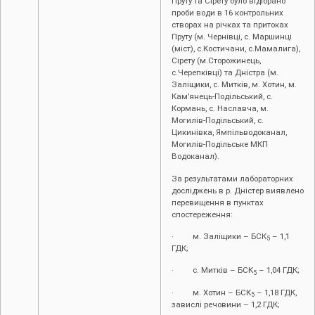
Пруту та Сірету було відібрано
проби води в 16 контрольних
створах на річках та притоках
Пруту (м. Чернівці, с. Маршинці
(міст), с.Костичани, с.Мамалига),
Сірету (м.Сторожинець,
с.Черепківці) та Дністра (м.
Заліщики, с. Митків, м. Хотин, м.
Кам’янець-Подільський, с.
Кормань, с. Наславча, м.
Могилів-Подільський, с.
Цикинівка, Ямпільводоканал,
Могилів-Подільське МКП
Водоканал).
За результатами лабораторних
досліджень в р. Дністер виявлено
перевищення в пунктах
спостереження:
· м. Заліщики – БСК
– 1,1
5
ГДК;
· с. Митків – БСК
– 1,04 ГДК;
5
· м. Хотин – БСК
– 1,18 ГДК,
5
завислі речовини – 1,2 ГДК;