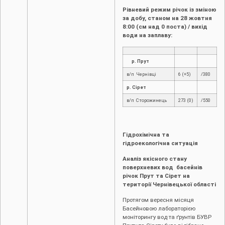
Рівневий режим річок із зміною
за добу, станом на 28 жовтня
8:00 (см над 0 поста) / вихід
води на заплаву:
р. Прут
в/п Чернівці
6 (+5)
/380
р. Сірет
в/п Сторожинець
273 (0)
/550
Гідрохімічна та
гідроекологічна ситуація
Аналіз якісного стану
поверхневих вод басейнів
річок Прут та Сірет на
території Чернівецької області
Протягом вересня місяця
Басейновою лабораторією
моніторингу вод та ґрунтів БУВР