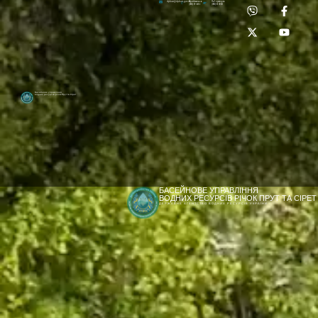
Приймальня:
Лабораторія:
dpbuvr@dpbuvr.gov.ua
(0372) 51-14-56
(0372) 53-92-00
Басейнове управління
водних ресурсів річок Прут та Сірет
БАСЕЙНОВЕ УПРАВЛІННЯ
ВОДНИХ РЕСУРСІВ РІЧОК ПРУТ ТА СІРЕТ
ДЕРЖАВНЕ АГЕНТСТВО ВОДНИХ РЕСУРСІВ УКРАЇНИ
[newyear_garland]