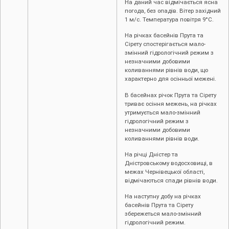
На даний час відмічається ясна
погода, без опадів. Вітер західний
1 м/с. Температура повітря 9°С.
На річках басейнів Прута та
Сірету спостерігається мало-
змінний гідрологічний режим з
незначними добовими
коливаннями рівнів води, що
характерно для осінньої межені.
В басейнах річок Прута та Сірету
триває осіння межень, на річках
утримується мало-змінний
гідрологічний режим з
незначними добовими
коливаннями рівнів води.
На річці Дністер та
Дністровському водосховищі, в
межах Чернівецької області,
відмічаються спади рівнів води.
На наступну добу на річках
басейнів Прута та Сірету
збережеться мало-змінний
гідрологічний режим.