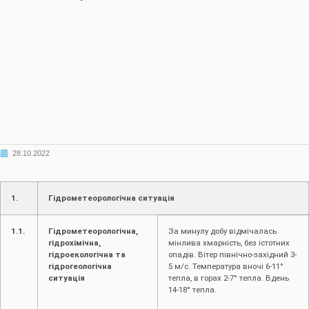
28.10.2022
1.
Гідрометеорологічна ситуація
1.1.
Гідрометеорологічна,
За минулу добу відмічалась
гідрохімічна,
мінлива хмарність, без істотних
гідроекологічна та
опадів. Вітер північно-західний 3-
гідрогеологічна
5 м/с. Температура вночі 6-11°
ситуація
тепла, в горах 2-7° тепла. Вдень
14-18° тепла.