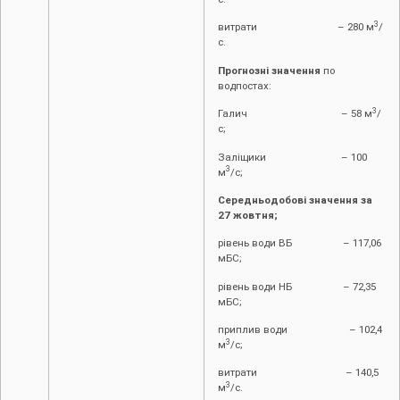
3
витрати – 280 м
/
с.
Прогнозні значення
по
водпостах:
3
Галич – 58 м
/
с;
Заліщики – 100
3
м
/с;
Середньодобові значення за
27 жовтня;
рівень води ВБ – 117,06
мБС;
рівень води НБ – 72,35
мБС;
приплив води – 102,4
3
м
/с;
витрати – 140,5
3
м
/с.