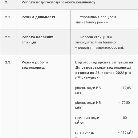
2.
Робота водогосподарського комплексу
2.1.
Режим діяльності
Управління працює в
звичайному режимі
2.2.
Робота насосних
Насосні станції, що
станцій
знаходяться на балансі
управління, законсервовані.
2.3.
Режим роботи
Водогосподарська ситуація на
водосховищ
Дністровському водосховищі
станом на 28 жовтня 2022 р. о
00
8
наступна:
рівень води ВБ – 117,05
мБС;
рівень води НБ – 70,80
мБС;
приплив води – 100
3
м
/с;
3
план скиду – 110 м
/
с.