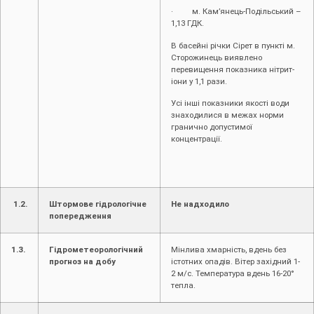
· м. Кам’янець-Подільський –
1,13 ГДК.
В басейні річки Сірет в пункті м.
Сторожинець виявлено
перевищення показника нітрит-
іони у 1,1 рази.
Усі інші показники якості води
знаходилися в межах норми
гранично допустимої
концентрації.
1.2.
Штормове гідрологічне
Не надходило
попередження
1.3.
Гідрометеорологічний
Мінлива хмарність, вдень без
прогноз на добу
істотних опадів. Вітер західний 1-
2 м/с. Температура вдень 16-20°
тепла.