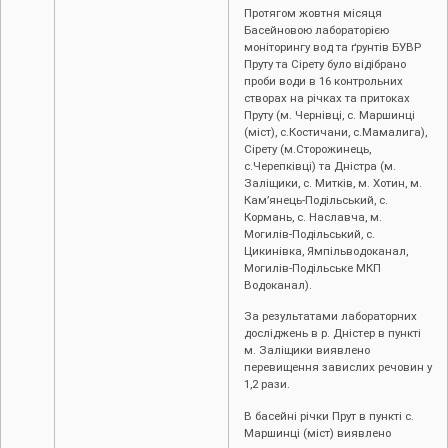
Протягом жовтня місяця
Басейновою лабораторією
моніторингу вод та ґрунтів БУВР
Пруту та Сірету було відібрано
проби води в 16 контрольних
створах на річках та притоках
Пруту (м. Чернівці, с. Маршинці
(міст), с.Костичани, с.Мамалига),
Сірету (м.Сторожинець,
с.Черепківці) та Дністра (м.
Заліщики, с. Митків, м. Хотин, м.
Кам’янець-Подільський, с.
Кормань, с. Наславча, м.
Могилів-Подільський, с.
Цикинівка, Ямпільводоканал,
Могилів-Подільське МКП
Водоканал).
За результатами лабораторних
досліджень в р. Дністер в пункті
м. Заліщики виявлено
перевищення завислих речовин у
1,2 рази.
В басейні річки Прут в пункті с.
Маршинці (міст) виявлено