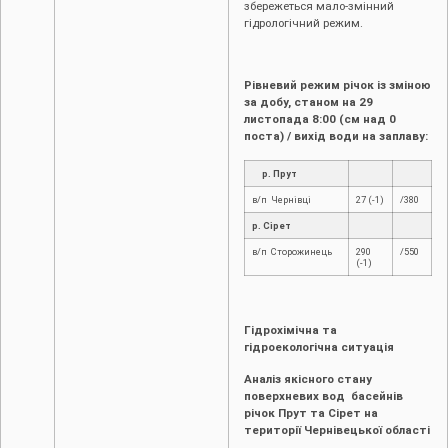
збережеться мало-змінний
гідрологічний режим.
Рівневий режим річок із зміною
за добу, станом на 29
листопада
8:00 (см над 0
поста) / вихід води на заплаву:
р. Прут
в/п Чернівці
27 (-1)
/380
р. Сірет
в/п Сторожинець
290
/550
(-1)
Гідрохімічна та
гідроекологічна ситуація
Аналіз якісного стану
поверхневих вод басейнів
річок Прут та Сірет на
території Чернівецької області