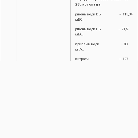
28 листопада;
рівень води ВБ – 113,34
мБС;
рівень води НБ – 71,51
мБС;
приплив води – 83
3
м
/с;
витрати – 127
3
м
/с.
Фактичні значення
по
водпостах:
Галич – 78,3
3
м
/с;
Заліщики – 112
3
м
/с.
Об’єм водосховища на 28
3
листопада
– 2022,4 млн.м
,
вільний об’єм при цьому
3
становить – 977,6 млн.м
.