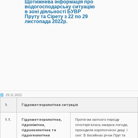
Щотижнева інформація про
водогосподарську ситуацію
в зоні діяльності БУВР
Пруту та Сірету з 22 по 29
листопада 2022р.
29.11.2022
1.
Гідрометеорологічна ситуація
1.1.
Гідрометеорологічна,
Протягом звітного періоду
гідрохімічна,
спостерігалась хмарна погода,
гідроекологічна та
проходили короткочасні дощі і
гідрогеологічна
сніг. В басейнах річок Прут та