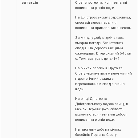
ситуація
Сірет спостерігалися незначні
коливання рівнів води.
На Дністровському водосховищі,
спостерігалось невеликі
коливання припливних значень.
За минулу добу відмічалась
хмарна погода. Без істотних
опадів. На дорогах місцями
ожеледиця. Вітер східний 5-10 м/
с. Температура вдень -1+4
На річках басейнів Прута та
Сірету утримується мало-змінний
гідрологічний режим з
переважанням спадів рівнів
води.
На річці Дністер та
Дністровському водосховищі, в
межах Чернівецької області,
відмічаються незначні добові
коливання рівнів води.
На наступну добу на річках
басейнів Прута та Сірету