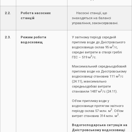
2.2.
Робота насосних
Насосні станції, що
станцій
знаходяться на балансі
управління, законсервовані.
2.3.
Режим роботи
У звітному періоді середній
водосховищ
приплив води до Дністровського
3
водосховища склав 95 м
/с,
середні витрати в створі греблі
3
ГЕС – 519 м
/с.
Максимальний середньодобовий
приплив води на Дністровському
3
водосховищі становив 111 м
/с
(24.11), максимально
середньодобові витрати
3
становили 1487 м
/с (24.11).
Об’єм припливу води у
водосховище протягом звітного
3
періоду склав 57 млн. м
. Об’єм
3
витрат становив 314 млн. м
.
Водогосподарська ситуація на
Дністровському водосховищі