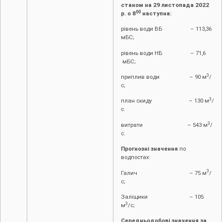
станом на 29 листопада 2022
00
р. о 8
наступна:
рівень води ВБ – 113,36
мБС;
рівень води НБ – 71,6
мБС;
3
приплив води – 90 м
/
с;
3
план скиду – 130 м
/
с.
3
витрати – 543 м
/
с.
Прогнозні значення
по
водпостах:
3
Галич – 75 м
/
с;
Заліщики – 105
3
м
/с;
Середньодобові значення за