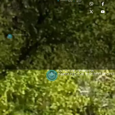
Приймальня:
Лабораторія:
dpbuvr@dpbuvr.gov.ua
(0372) 51-14-56
(0372) 53-92-00
Басейнове управління
водних ресурсів річок Прут та Сірет
БАСЕЙНОВЕ УПРАВЛІННЯ
ВОДНИХ РЕСУРСІВ РІЧОК ПРУТ ТА СІРЕТ
ДЕРЖАВНЕ АГЕНТСТВО ВОДНИХ РЕСУРСІВ УКРАЇНИ
[newyear_garland]