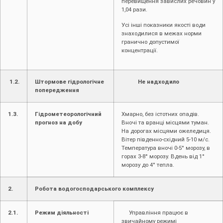
перевищення завислих речовин у
1,04 рази.
Усі інші показники якості води
знаходилися в межах норми
гранично допустимої
концентрації.
1.2.
Штормове гідрологічне
Не надходило
попередження
1.3.
Гідрометеорологічний
Хмарно, без істотних опадів.
прогноз на добу
Вночі та вранці місцями туман.
На дорогах місцями ожеледиця.
Вітер південно-східний 5-10 м/с.
Температура вночі 0-5° морозу, в
горах 3-8° морозу. Вдень від 1°
морозу до 4° тепла.
2.
Робота водогосподарського комплексу
2.1.
Режим діяльності
Управління працює в
звичайному режимі