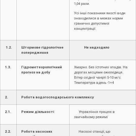
1,04 рази.
Усі інші показники якості води
знаходилися в межах норми
гранично допустимої
концентрації.
1.2.
Штормове гідрологічне
Не надходило
попередження
1.3.
Гідрометеорологічний
Хмарно. Без істотних опадів. На
прогноз на добу
дорогах місцями ожеледиця.
Вітер східної чверті 5-10 м/с.
Температура вдень -1+4
2.
Робота водогосподарського комплексу
2.1.
Режим діяльності
Управління працює в
звичайному режимі
2.2.
Робота насосних
Насосні станції, що