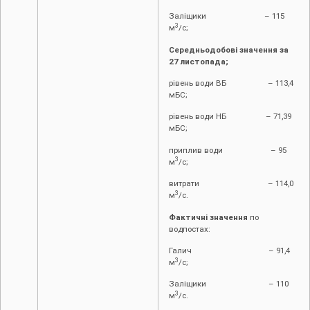
Заліщики – 115
3
м
/с;
Середньодобові значення за
27 листопада;
рівень води ВБ – 113,4
мБС;
рівень води НБ – 71,39
мБС;
приплив води – 95
3
м
/с;
витрати – 114,0
3
м
/с.
Фактичні значення
по
водпостах:
Галич – 91,4
3
м
/с;
Заліщики – 110
3
м
/с.