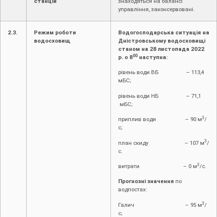
станцій
знаходяться на балансі
управління, законсервовані.
2.3.
Режим роботи
Водогосподарська ситуація на
водосховищ
Дністровському водосховищі
станом на 28 листопада 2022
00
р. о 8
наступна:
рівень води ВБ – 113,4
мБС;
рівень води НБ – 71,1
мБС;
3
приплив води – 90 м
/
с;
3
план скиду – 107 м
/
с.
3
витрати – 0 м
/с.
Прогнозні значення
по
водпостах:
3
Галич – 95 м
/
с;