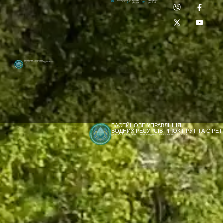
Приймальня:
Лабораторія:
dpbuvr@dpbuvr.gov.ua
(0372) 51-14-56
(0372) 53-92-00
Басейнове управління
водних ресурсів річок Прут та Сірет
БАСЕЙНОВЕ УПРАВЛІННЯ
ВОДНИХ РЕСУРСІВ РІЧОК ПРУТ ТА СІРЕТ
ДЕРЖАВНЕ АГЕНТСТВО ВОДНИХ РЕСУРСІВ УКРАЇНИ
[newyear_garland]