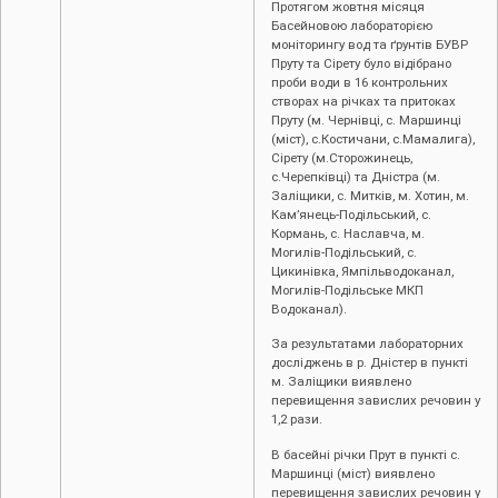
Протягом жовтня місяця
Басейновою лабораторією
моніторингу вод та ґрунтів БУВР
Пруту та Сірету було відібрано
проби води в 16 контрольних
створах на річках та притоках
Пруту (м. Чернівці, с. Маршинці
(міст), с.Костичани, с.Мамалига),
Сірету (м.Сторожинець,
с.Черепківці) та Дністра (м.
Заліщики, с. Митків, м. Хотин, м.
Кам’янець-Подільський, с.
Кормань, с. Наславча, м.
Могилів-Подільський, с.
Цикинівка, Ямпільводоканал,
Могилів-Подільське МКП
Водоканал).
За результатами лабораторних
досліджень в р. Дністер в пункті
м. Заліщики виявлено
перевищення завислих речовин у
1,2 рази.
В басейні річки Прут в пункті с.
Маршинці (міст) виявлено
перевищення завислих речовин у