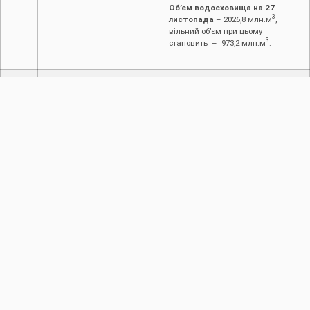
Об’єм водосховища на 27
3
листопада
– 2026,8 млн.м
,
вільний об’єм при цьому
3
становить – 973,2 млн.м
.
2.4.
Режим роботи каналів
Канали та ГТС працюють у
та ГТС
звичайному режимі. Стан
міжгосподарських каналів,
відрегульованих водоприймачів
та ГТС задовільний.
3.
Пропуск повені і паводків
3.1.
Введені ступені
Враховуючи поточну
протипаводкового
гідрологічну ситуацію, управління
захисту
працює в звичайному режимі.
3.2.
Режим пропуску повені/
Відсутній
паводку
4.
Інформація про надзвичайні ситуації (НС)