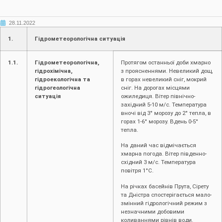
28.11.2022
1.
Гідрометеорологічна ситуація
1.1.
Гідрометеорологічна,
Протягом останньої доби хмарно
гідрохімічна,
з проясненнями. Невеликий дощ,
гідроекологічна та
в горах невеликий сніг, мокрий
гідрогеологічна
сніг. На дорогах місцями
ситуація
ожиледиця. Вітер північно-
західний 5-10 м/с. Температура
вночі від 3° морозу до 2° тепла, в
горах 1-6° морозу. Вдень 0-5°
тепла.
На даний час відмічається
хмарна погода. Вітер південно-
східний 3 м/с. Температура
повітря 1°С.
На річках басейнів Прута, Сірету
та Дністра спостерігається мало-
змінний гідрологічний режим з
незначними добовими
коливаннями рівнів води.