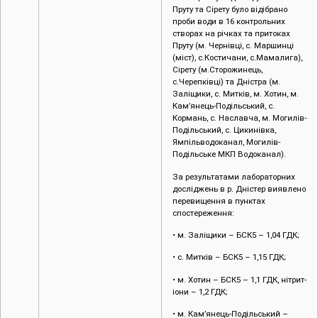
Пруту та Сірету було відібрано
проби води в 16 контрольних
створах на річках та притоках
Пруту (м. Чернівці, с. Маршинці
(міст), с.Костичани, с.Мамалига),
Сірету (м.Сторожинець,
с.Черепківці) та Дністра (м.
Заліщики, с. Митків, м. Хотин, м.
Кам’янець-Подільський, с.
Кормань, с. Наславча, м. Могилів-
Подільський, с. Цикинівка,
Ямпільводоканал, Могилів-
Подільське МКП Водоканал).
За результатами лабораторних
досліджень в р. Дністер виявлено
перевищення в пунктах
спостереження:
• м. Заліщики – БСК5 – 1,04 ГДК;
• с. Митків – БСК5 – 1,15 ГДК;
• м. Хотин – БСК5 – 1,1 ГДК, нітрит-
іони – 1,2 ГДК;
• м. Кам’янець-Подільський –