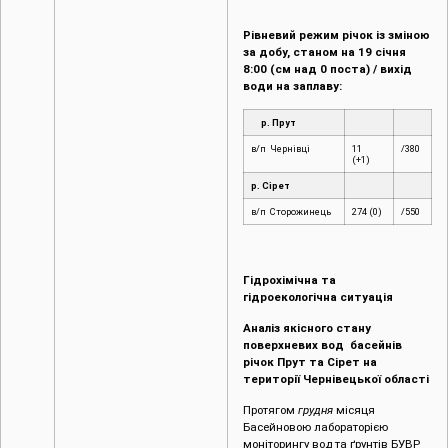
Рівневий режим річок із зміною
за добу, станом на 19 січня
8:00 (см над 0 поста) / вихід
води на заплаву:
р. Прут
в/п Чернівці
11
/380
(+1)
р. Сірет
в/п Сторожинець
274 (0)
/550
Гідрохімічна та
гідроекологічна ситуація
Аналіз якісного стану
поверхневих вод басейнів
річок Прут та Сірет на
території Чернівецької області
Протягом
грудня
місяця
Басейновою лабораторією
моніторингу вод та ґрунтів БУВР