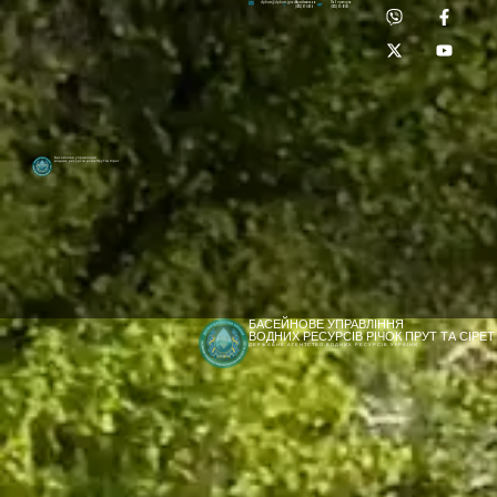
Приймальня:
Лабораторія:
dpbuvr@dpbuvr.gov.ua
(0372) 51-14-56
(0372) 53-92-00
Басейнове управління
водних ресурсів річок Прут та Сірет
БАСЕЙНОВЕ УПРАВЛІННЯ
ВОДНИХ РЕСУРСІВ РІЧОК ПРУТ ТА СІРЕТ
ДЕРЖАВНЕ АГЕНТСТВО ВОДНИХ РЕСУРСІВ УКРАЇНИ
[newyear_garland]