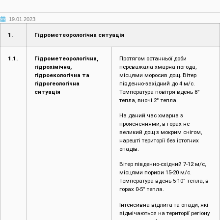
19.01.2023
1.
Гідрометеорологічна ситуація
1.1.
Гідрометеорологічна,
Протягом останньої доби
гідрохімічна,
переважала хмарна погода,
гідроекологічна та
місцями моросив дощ. Вітер
гідрогеологічна
південно-західний до 4 м/с.
ситуація
Температура повітря вдень 8°
тепла, вночі 2° тепла.
На даний час хмарна з
проясненнями, в горах не
великий дощ з мокрим снігом,
нарешті території без істотних
опадів.
Вітер південно-східний 7-12 м/с,
місцями пориви 15-20 м/с.
Температура вдень 5-10° тепла, в
горах 0-5° тепла.
Інтенсивна відлига та опади, які
відмічаються на території регіону