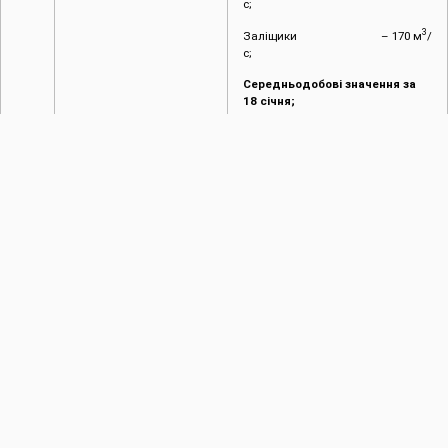
с;
3
Заліщики – 170 м
/
с;
Середньодобові значення за
18 січня;
рівень води ВБ – 115,31
мБС;
рівень води НБ – 70,83
мБС;
приплив води – 185
3
м
/с;
витрати – 122
3
м
/с.
Фактичні значення
по
водпостах:
Галич – 125
3
м
/с;
Заліщики – 177
3
м
/с.