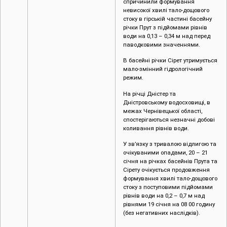
спричинили формування
невисокої хвилі тало-дощового
стоку в гірській частині басейну
річки Прут з підйомами рівнів
води на 0,13 – 0,34 м над перед
паводковими значеннями.
В басейні річки Сірет утримується
мало-змінний гідрологічний
режим.
На річці Дністер та
Дністровському водосховищі, в
межах Чернівецької області,
спостерігаються незначні добові
коливання рівнів води.
У зв’язку з тривалою відлигою та
очікуваними опадами, 20 – 21
січня на річках басейнів Прута та
Сірету очікується продовження
формування хвилі тало-дощового
стоку з поступовими підйомами
рівнів води на 0,2 – 0,7 м над
рівнями 19 січня на 08 00 годину
(без негативних наслідків).