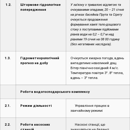
1.2.
Штормове гідрологічне
У зв’язку з тривалою відлигою та
попередження
очікуваними опадами, 20 – 21 січня
на річках басейнів Прута та Сірету
очікується продовження
формування хвилі тало-дощового
стоку з поступовими підйомами
рівнів води на 0,2 – 0,7 м над
рівнями 19 січня на 08 00 годину
(без негативних наслідків).
1.3.
Гідрометеорологічний
Очікується хмарна погода, вдень
прогноз на добу
випадатиме невеликий дощ.
Вітер північно-західний 4 м/с.
Температура повітря 3°..8° тепла,
вдень – 3° тепла.
Робота водогосподарського комплексу
2.1.
Режим діяльності
Управління працює в
звичайному режимі
2.2.
Робота насосних
Насосні станції, що
станцій
знаходяться на балансі