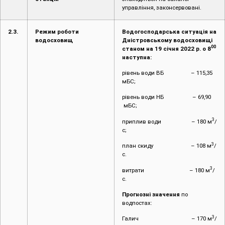
управління, законсервовані.
2.3.
Режим роботи
Водогосподарська ситуація на
водосховищ
Дністровському водосховищі
00
станом на 19 січня 2022 р. о 8
наступна:
рівень води ВБ – 115,35
мБС;
рівень води НБ – 69,90
мБС;
3
приплив води – 180 м
/
с;
3
план скиду – 108 м
/
с.
3
витрати – 180 м
/
с.
Прогнозні значення
по
водпостах:
3
Галич – 170 м
/