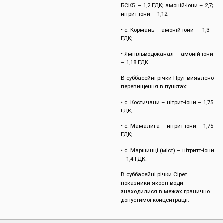
БСК5 – 1,2 ГДК; амоній-іони – 2,7;
нітрит-іони – 1,12
• с. Кормань – амоній-іони – 1,3
ГДК;
• Ямпільводоканал – амоній-іони
– 1,18 ГДК.
В суббасейні річки Прут виявлено
перевищення в пунктах:
• с. Костичани – нітрит-іони – 1,75
ГДК;
• с. Мамалига – нітрит-іони – 1,75
ГДК;
• с. Маршинці (міст) – нітритт-іони
– 1,4 ГДК.
В суббасейні річки Сірет
показники якості води
знаходилися в межах гранично
допустимої концентрації.