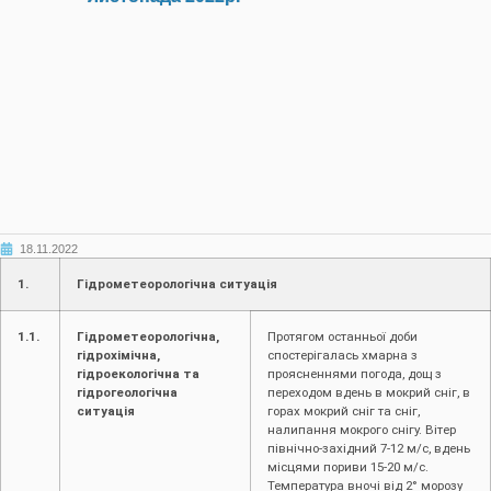
18.11.2022
1.
Гідрометеорологічна ситуація
1.1.
Гідрометеорологічна,
Протягом останньої доби
гідрохімічна,
спостерігалась хмарна з
гідроекологічна та
проясненнями погода, дощ з
гідрогеологічна
переходом вдень в мокрий сніг, в
ситуація
горах мокрий сніг та сніг,
налипання мокрого снігу. Вітер
північно-західний 7-12 м/с, вдень
місцями пориви 15-20 м/с.
Температура вночі від 2° морозу