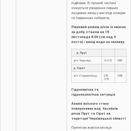
підйомів. В гірській частині
очікується утворення перших
льодових явищ у вигляді сніжури
та первинних заберегів.
Рівневий режим річок із зміною
за добу, станом на 18
листопада
8:00 (см над 0
поста) / вихід води на заплаву:
р. Прут
в/п Чернівці
-9 (+7)
/380
р. Сірет
в/п Сторожинець
276
/550
(+5)
Гідрохімічна та
гідроекологічна ситуація
Аналіз якісного стану
поверхневих вод басейнів
річок Прут та Сірет на
території Чернівецької області
Протягом жовтня місяця