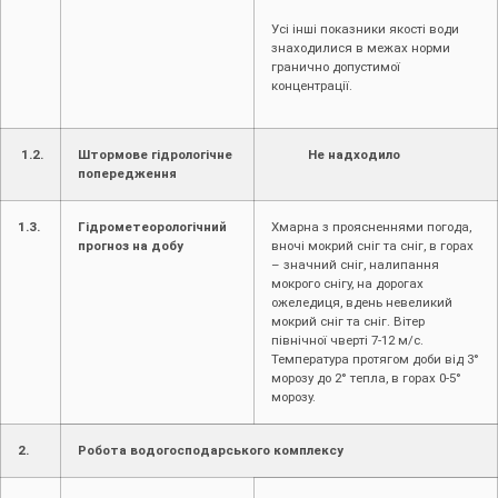
Усі інші показники якості води
знаходилися в межах норми
гранично допустимої
концентрації.
1.2.
Штормове гідрологічне
Не надходило
попередження
1.3.
Гідрометеорологічний
Хмарна з проясненнями погода,
прогноз на добу
вночі мокрий сніг та сніг, в горах
– значний сніг, налипання
мокрого снігу, на дорогах
ожеледиця, вдень невеликий
мокрий сніг та сніг. Вітер
північної чверті 7-12 м/с.
Температура протягом доби від 3°
морозу до 2° тепла, в горах 0-5°
морозу.
2.
Робота водогосподарського комплексу