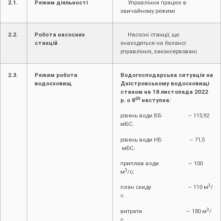
2.1.
Режим діяльності
Управління працює в
звичайному режимі
2.2.
Робота насосних
Насосні станції, що
станцій
знаходяться на балансі
управління, законсервовані.
2.3.
Режим роботи
Водогосподарська ситуація на
водосховищ
Дністровському водосховищі
станом на 18 листопада 2022
00
р. о 8
наступна:
рівень води ВБ – 115,92
мБС;
рівень води НБ – 71,5
мБС;
приплив води – 100
3
м
/с;
3
план скиду – 110 м
/
с.
3
витрати – 180 м
/
с.