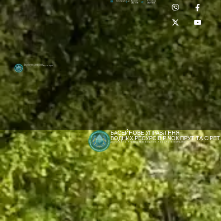
Приймальня:
Лабораторія:
dpbuvr@dpbuvr.gov.ua
(0372) 51-14-56
(0372) 53-92-00
Басейнове управління
водних ресурсів річок Прут та Сірет
БАСЕЙНОВЕ УПРАВЛІННЯ
ВОДНИХ РЕСУРСІВ РІЧОК ПРУТ ТА СІРЕТ
ДЕРЖАВНЕ АГЕНТСТВО ВОДНИХ РЕСУРСІВ УКРАЇНИ
[newyear_garland]