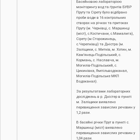
Басейновою лабораторією
моніторингу вод та ґрунтів БУВР
Пруту та Сірету було відібрано
проби води в 16 контрольних
створах на річках та притоках
Пруту (м. Чернівці, с. Маршинці
(міст), с.Костичани, с.Мамалига),
Сірету (м.Сторожинець,
с.Черепківці) та Дністра (м.
Заліщики, с. Митків, м. Хотин, м.
Кам’янець-Подільський, с.
Кормань, с. Наславча, м.
Могилів-Подільський, с.
Цикинівка, Ямпільводоканал,
Могилів-Подільське МКП
Водоканал).
За результатами лабораторних
досліджень в р. Дністер в пункті
м. Заліщики виявлено
перевищення завислих речовин у
1,2 рази.
В басейні річки Прут в пункті с.
Маршинці (міст) виявлено
перевищення завислих речовин у
1,04 рази.