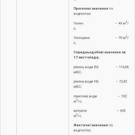
Прогнозні значення
по
водпостах:
3
Галич – 45 м
/
с;
3
Заліщики – 70 м
/
с;
Середньодобові значення за
17 листопада;
рівень води ВБ – 116,06
мБС;
рівень води НБ – 72,42
мБС;
приплив води – 102
3
м
/с;
витрати – 433
3
м
/с.
Фактичні значення
по
водпостах: