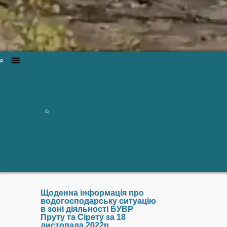
Щоденна інформація про
водогосподарську ситуацію
в зоні діяльності БУВР
Пруту та Сірету за 18
листопада 2022р.