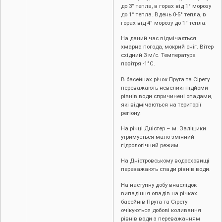
до 3° тепла, в горах від 1° морозу
до 1° тепла. Вдень 0-5° тепла, в
горах від 4° морозу до 1° тепла.
На даний час відмічається
хмарна погода, мокрий сніг. Вітер
східний 3 м/с. Температура
повітря -1°С.
В басейнах річок Прута та Сірету
переважають невеликі підйоми
рівнів води спричинені опадами,
які відмічаються на території
регіону.
На річці Дністер – м. Заліщики
утримується мало-змінний
гідрологічний режим.
На Дністровському водосховищі
переважають спади рівнів води.
На наступну добу внаслідок
випадіння опадів на річках
басейнів Прута та Сірету
очікуються добові коливання
рівнів води з переважанням