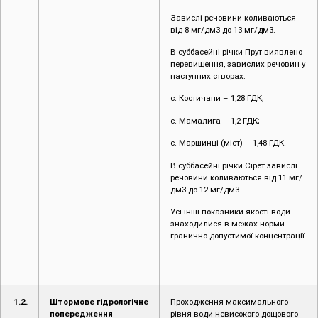
Завислі речовини коливаються
від 8 мг/дм3 до 13 мг/дм3.
В суббасейні річки Прут виявлено
перевищення, завислих речовин у
наступних створах:
с. Костичани – 1,28 ГДК;
с. Мамалига – 1,2 ГДК;
с. Маршинці (міст) – 1,48 ГДК.
В суббасейні річки Сірет завислі
речовини коливаються від 11 мг/
дм3 до 12 мг/дм3.
Усі інші показники якості води
знаходилися в межах норми
гранично допустимої концентрації.
1.2.
Штормове гідрологічне
Проходження максимального
попередження
рівня води невисокого дощового