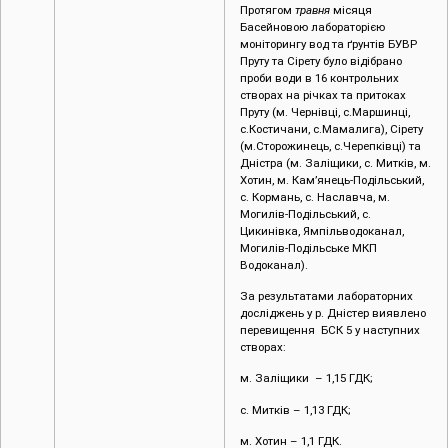
Протягом
травня
місяця
Басейновою лабораторією
моніторингу вод та ґрунтів БУВР
Пруту та Сірету було відібрано
проби води в 16 контрольних
створах на річках та притоках
Пруту (м. Чернівці, c.Маршинці,
с.Костичани, с.Мамалига), Сірету
(м.Сторожинець, с.Черепківці) та
Дністра (м. Заліщики, с. Митків, м.
Хотин, м. Кам’янець-Подільський,
с. Кормань, с. Наславча, м.
Могилів-Подільський, с.
Цикинівка, Ямпільводоканал,
Могилів-Подільське МКП
Водоканал).
За результатами лабораторних
досліджень у р. Дністер виявлено
перевищення БСК 5 у наступних
створах:
м. Заліщики – 1,15 ГДК;
с. Митків – 1,13 ГДК;
м. Хотин – 1,1 ГДК.