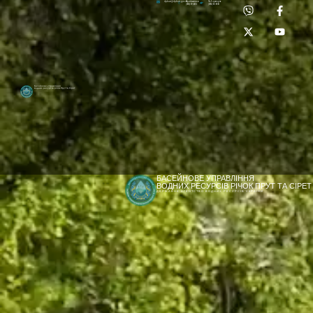
Приймальня:
Лабораторія:
dpbuvr@dpbuvr.gov.ua
(0372) 51-14-56
(0372) 53-92-00
Басейнове управління
водних ресурсів річок Прут та Сірет
БАСЕЙНОВЕ УПРАВЛІННЯ
ВОДНИХ РЕСУРСІВ РІЧОК ПРУТ ТА СІРЕТ
ДЕРЖАВНЕ АГЕНТСТВО ВОДНИХ РЕСУРСІВ УКРАЇНИ
[newyear_garland]