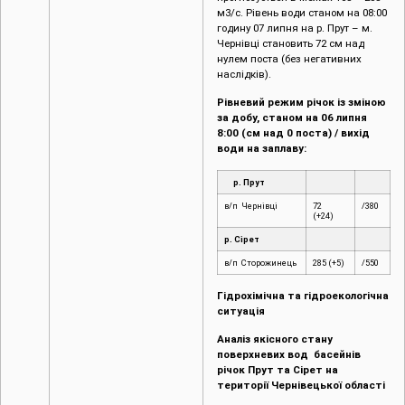
м3/с. Рівень води станом на 08:00
годину 07 липня на р. Прут – м.
Чернівці становить 72 см над
нулем поста (без негативних
наслідків).
Рівневий режим річок із зміною
за добу, станом на 06 липня
8:00 (см над 0 поста) / вихід
води на заплаву:
р. Прут
в/п Чернівці
72
/380
(+24)
р. Сірет
в/п Сторожинець
285 (+5)
/550
Гідрохімічна та гідроекологічна
ситуація
Аналіз якісного стану
поверхневих вод басейнів
річок Прут та Сірет на
території Чернівецької області