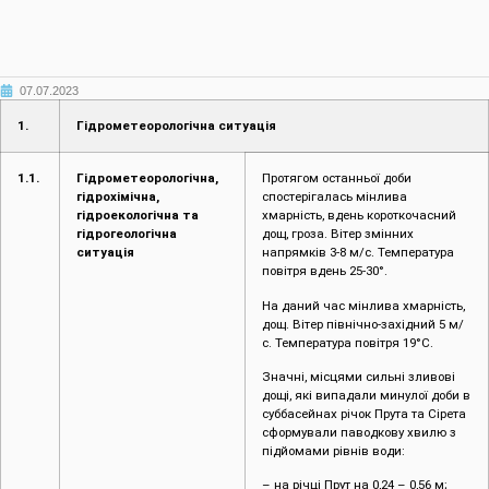
07.07.2023
1.
Гідрометеорологічна ситуація
1.1.
Гідрометеорологічна,
Протягом останньої доби
гідрохімічна,
спостерігалась мінлива
гідроекологічна та
хмарність, вдень короткочасний
гідрогеологічна
дощ, гроза. Вітер змінних
ситуація
напрямків 3-8 м/с. Температура
повітря вдень 25-30°.
На даний час мінлива хмарність,
дощ. Вітер північно-західний 5 м/
с. Температура повітря 19°С.
Значні, місцями сильні зливові
дощі, які випадали минулої доби в
суббасейнах річок Прута та Сірета
сформували паводкову хвилю з
підйомами рівнів води:
– на річці Прут на 0,24 – 0,56 м;