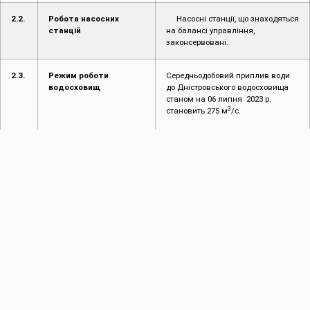
2.2.
Робота насосних
Насосні станції, що знаходяться
станцій
на балансі управління,
законсервовані.
2.3.
Режим роботи
Середньодобовий приплив води
водосховищ
до Дністровського водосховища
станом на 06 липня 2023 р.
3
становить 275 м
/с.
2.4.
Режим роботи каналів
Канали та ГТС працюють у
та ГТС
звичайному режимі. Стан
міжгосподарських каналів,
відрегульованих водоприймачів
та ГТС задовільний.
3.
Пропуск повені і паводків
3.1.
Введені ступені
Враховуючи поточну
протипаводкового
гідрологічну ситуацію, управління
захисту
працює в звичайному режимі.