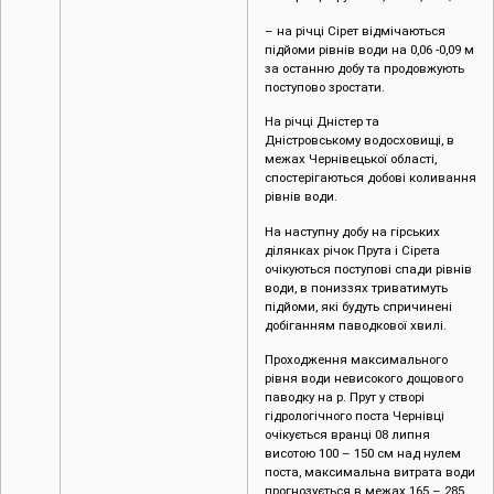
– на річці Сірет відмічаються
підйоми рівнів води на 0,06 -0,09 м
за останню добу та продовжують
поступово зростати.
На річці Дністер та
Дністровському водосховищі, в
межах Чернівецької області,
спостерігаються добові коливання
рівнів води.
На наступну добу на гірських
ділянках річок Прута і Сірета
очікуються поступові спади рівнів
води, в пониззях триватимуть
підйоми, які будуть спричинені
добіганням паводкової хвилі.
Проходження максимального
рівня води невисокого дощового
паводку на р. Прут у створі
гідрологічного поста Чернівці
очікується вранці 08 липня
висотою 100 – 150 см над нулем
поста, максимальна витрата води
прогнозується в межах 165 – 285