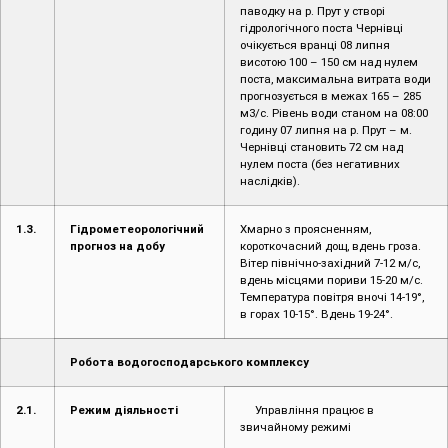
паводку на р. Прут у створі
гідрологічного поста Чернівці
очікується вранці 08 липня
висотою 100 – 150 см над нулем
поста, максимальна витрата води
прогнозується в межах 165 – 285
м3/с. Рівень води станом на 08:00
годину 07 липня на р. Прут – м.
Чернівці становить 72 см над
нулем поста (без негативних
наслідків).
1.3.
Гідрометеорологічний
Хмарно з проясненням,
прогноз на добу
короткочасний дощ, вдень гроза.
Вітер північно-західний 7-12 м/с,
вдень місцями пориви 15-20 м/с.
Температура повітря вночі 14-19°,
в горах 10-15°. Вдень 19-24°.
Робота водогосподарського комплексу
2.1.
Режим діяльності
Управління працює в
звичайному режимі