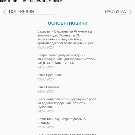
найголовніше – перемоги України!
ПОПЕРЕДНЯ
НАСТУПНА
Щоденна інформація про водогосподарську ситуацію в зоні діяльності БУВР Пруту та Сірету за 07 липня 2023 р.
Інформуємо
ОСНОВНІ НОВИНИ
Захистити Буковину та Румунію від
великої води: Україна та ЄС
запускають спільну систему
протипаводкової безпеки річки Сірет
05.08.2026
Запрошуємо долучитися до ХХІІІ
Міжнародної спеціалізованої виставки
«AQUA UKRAINE-2026».
04.08.2026
Річка Брусниця
03.08.2026
Річка Виженка
24.07.2026
Виконання ремонтно-доглядових робіт
на водогосподарських об’єктах
Буковини
24.07.2026
Захистись від шахраїв разом із
BRAMA!
22.07.2026
Якісний стан водних об’єктів річкового