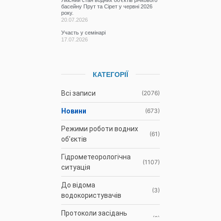
басейну Прут та Сірет у червні 2026
року.
20.07.2026
Участь у семінарі
17.07.2026
КАТЕГОРІЇ
Всі записи
(2076)
Новини
(673)
Режими роботи водних
(61)
об’єктів
Гідрометеорологічна
(1107)
ситуація
До відома
(3)
водокористувачів
Протоколи засідань
(9)