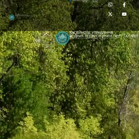
Приймальня:
Лабораторія:
dpbuvr@dpbuvr.gov.ua
(0372) 51-14-56
(0372) 53-92-00
Басейнове управління
водних ресурсів річок Прут та Сірет
БАСЕЙНОВЕ УПРАВЛІННЯ
ВОДНИХ РЕСУРСІВ РІЧОК ПРУТ ТА СІРЕТ
ДЕРЖАВНЕ АГЕНТСТВО ВОДНИХ РЕСУРСІВ УКРАЇНИ
[newyear_garland]