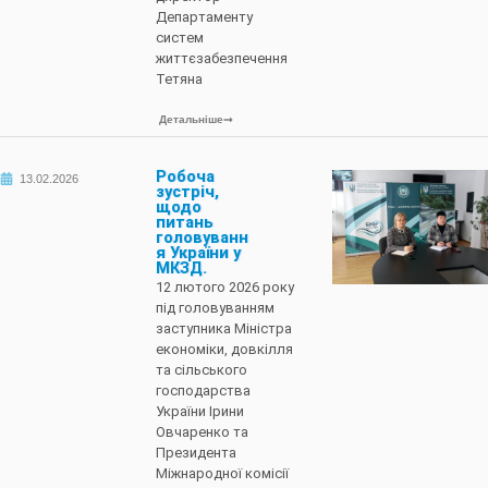
Департаменту
систем
життєзабезпечення
Тетяна
Детальніше
Робоча
13.02.2026
зустріч,
щодо
питань
головуванн
я України у
МКЗД.
12 лютого 2026 року
під головуванням
заступника Міністра
економіки, довкілля
та сільського
господарства
України Ірини
Овчаренко та
Президента
Міжнародної комісії