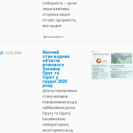
Соборність – це не
лише важлива
сторінка нашої
історії. Це цінність,
яка щодня
Детальніше
Якісний
21.01.2026
стан водних
об’єктів
річкового
басейну
Прут та
Сірет у
грудні 2025
року.
Для встановлення
стану масивів
поверхневих вод в
суббасейнах річок
Пруту та Сірету
Басейновою
лабораторією
моніторингу вод