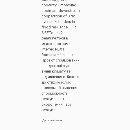
проєкту: «Improving
upstream-downstream
cooperation of Siret
river stakeholders in
flood resilience – FR
SIRET», який
реалізується в
межах програми
Interreg NEXT
Romania – Ukraine.
Проєкт спрямований
на адаптацію до
зміни клімату та
підвищення стійкості
до стихійних лих
шляхом збільшення
спроможності
реагування та
скорочення часу
реагування
Детальніше