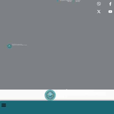
Приймальня:
Лабораторія:
dpbuvr@dpbuvr.gov.ua
(0372) 51-14-56
(0372) 53-92-00
Басейнове управління
водних ресурсів річок Прут та Сірет
БАСЕЙНОВЕ УПРАВЛІННЯ
ВОДНИХ РЕСУРСІВ РІЧОК ПРУТ ТА
СІРЕТ
ДЕРЖАВНЕ АГЕНТСТВО ВОДНИХ РЕСУРСІВ УКРАЇНИ