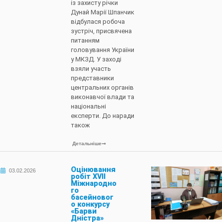
із захисту річки
Дунай Марії Шпанчик
відбулася робоча
зустріч, присвячена
питанням
головування України
у МКЗД. У заході
взяли участь
представники
центральних органів
виконавчої влади та
національні
експерти. До наради
також
Детальніше
Оцінювання
03.02.2026
робіт XVII
Міжнародно
го
басейновог
о конкурсу
«Барви
Дністра»