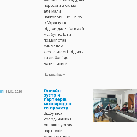
переваги в силах,
але мали
найголовніше – віру
в Україну та
відповідальність за її
майбутнє. Їхній
подвиг став
символом
жертовності, відваги
та любові до
Батьківщини.
Детальніше
Онлайн-
29.01.2026
зустріч
партнерів
міжнародно
го проєкту
Відбулася
координаційна
онлайн-зустріч
партнерів
міжнародного