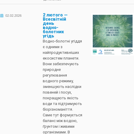
2 лютого —
02.02.2026
Всесвітній
день
водно-
болотних
угідь
Водно-болотні угіддя
є одними з
найпродуктивніших
екосистем планети.
Вони забезпечують
природне
регулювання
водного режиму,
зменшують наслідки
повеней і посух,
покращують якість
води та підтримують
біорізноманіття.
Саме тут формується
баланс між водою,
ґрунтом і живими
організмами. В