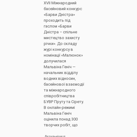
XVII Міжнародний
басейновий конкурс
«Барви Дністра»
проходить під
гаслом «Барви
Дністра – спільне
мистецтво захисту
річки». До складу
журі конкурсу в
номінації «Малюнок»
долучилася
Мальвіна Геніч —
начальник відділу
водних відносин,
басейнової взаємодії
та міжнародного
співробітництва
БУВР Пруту та Сірету.
В онлайн-режимі
Мальвіна Геніч
оцінила понад 300
творчих робіт, що
Детальніше