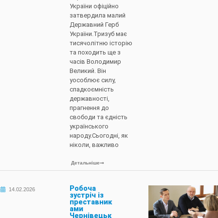
України офіційно
затвердила малий
Державний Герб
України.Тризуб має
тисячолітню історію
та походить ще з
часів Володимир
Великий. Він
уособлює силу,
спадкоємність
державності,
прагнення до
свободи та єдність
українського
народу.Сьогодні, як
ніколи, важливо
Детальніше
Робоча
14.02.2026
зустріч із
преставник
ами
Чернівецьк