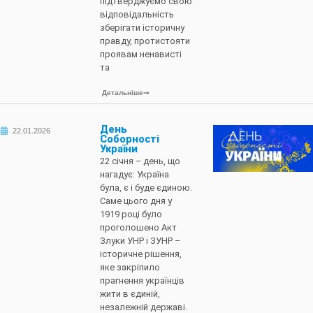
підтверджуємо свою
відповідальність
зберігати історичну
правду, протистояти
проявам ненависті
та
Детальніше
День
22.01.2026
Соборності
України
22 січня – день, що
нагадує: Україна
була, є і буде єдиною.
Саме цього дня у
1919 році було
проголошено Акт
Злуки УНР і ЗУНР –
історичне рішення,
яке закріпило
прагнення українців
жити в єдиній,
незалежній державі.