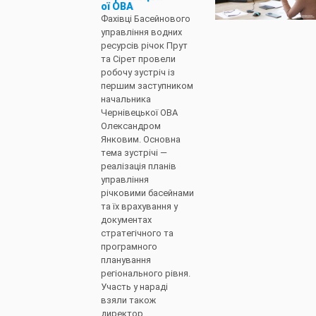
ої ОВА
Фахівці Басейнового
управління водних
ресурсів річок Прут
та Сірет провели
робочу зустріч із
першим заступником
начальника
Чернівецької ОВА
Олександром
Янковим. Основна
тема зустрічі —
реалізація планів
управління
річковими басейнами
та їх врахування у
документах
стратегічного та
програмного
планування
регіонального рівня.
Участь у нараді
взяли також
директор