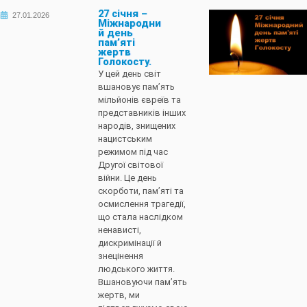
27 січня –
27.01.2026
Міжнародни
й день
пам’яті
жертв
Голокосту.
У цей день світ
вшановує пам’ять
мільйонів євреїв та
представників інших
народів, знищених
нацистським
режимом під час
Другої світової
війни. Це день
скорботи, пам’яті та
осмислення трагедії,
що стала наслідком
ненависті,
дискримінації й
знецінення
людського життя.
Вшановуючи пам’ять
жертв, ми