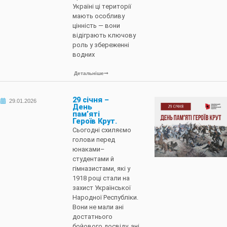
Україні ці території
мають особливу
цінність — вони
відіграють ключову
роль у збереженні
водних
Детальніше
29 січня –
29.01.2026
День
пам’яті
Героїв Крут.
Сьогодні схиляємо
голови перед
юнаками–
студентами й
гімназистами, які у
1918 році стали на
захист Української
Народної Республіки.
Вони не мали ані
достатнього
бойового досвіду, ані