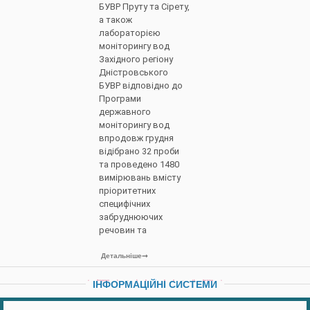
БУВР Пруту та Сірету,
а також
лабораторією
моніторингу вод
Західного регіону
Дністровського
БУВР відповідно до
Програми
державного
моніторингу вод
впродовж грудня
відібрано 32 проби
та проведено 1480
вимірювань вмісту
пріоритетних
специфічних
забруднюючих
речовин та
Детальніше
ІНФОРМАЦІЙНІ СИСТЕМИ
« Попередня
1
…
5
6
7
8
9
…
15
Наступна »