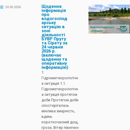
Щоденна
24.06.2026
інформація
про
водогоспод
арську
ситуацію в
зоні
діяльності
БУВР Пруту
та Сірету за
24 червня
2026 р.
(включає
щоденну та
оперативну
інформацію)
1.
Гідрометеорологічн
а ситуація 1.1.
Гідрометеорологічн
а ситуація протягом
доби Протягом доби
спостерігалась
мінлива хмарність,
вдень
короткочасний дощ,
гроза. Вітер північно-