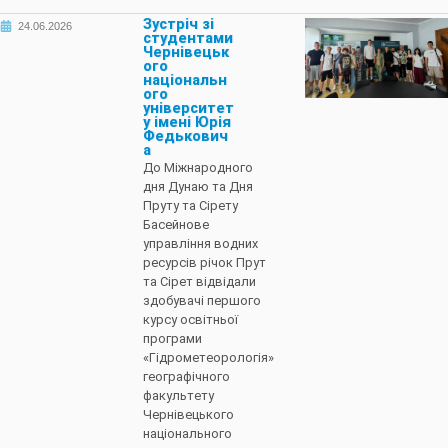
Зустріч зі
24.06.2026
студентами
Чернівецьк
ого
національн
ого
університет
у імені Юрія
Федькович
а
До Міжнародного
дня Дунаю та Дня
Пруту та Сірету
Басейнове
управління водних
ресурсів річок Прут
та Сірет відвідали
здобувачі першого
курсу освітньої
програми
«Гідрометеорологія»
географічного
факультету
Чернівецького
національного