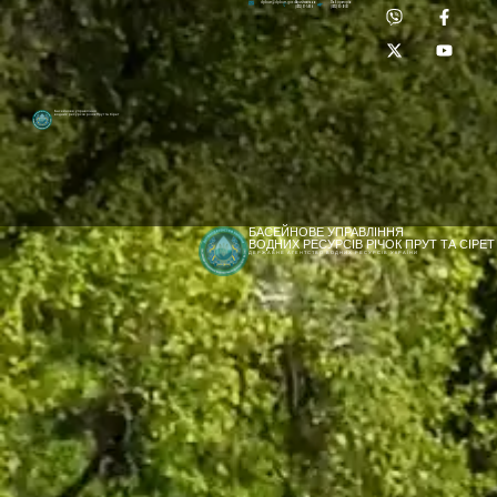
Приймальня:
Лабораторія:
dpbuvr@dpbuvr.gov.ua
(0372) 51-14-56
(0372) 53-92-00
Басейнове управління
водних ресурсів річок Прут та Сірет
БАСЕЙНОВЕ УПРАВЛІННЯ
ВОДНИХ РЕСУРСІВ РІЧОК ПРУТ ТА СІРЕТ
ДЕРЖАВНЕ АГЕНТСТВО ВОДНИХ РЕСУРСІВ УКРАЇНИ
[newyear_garland]