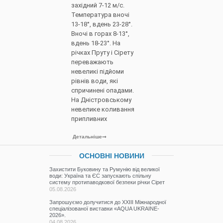
західний 7-12 м/с.
Температура вночі
13-18°, вдень 23-28°.
Вночі в горах 8-13°,
вдень 18-23°. На
річках Пруту і Сірету
переважають
невеликі підйоми
рівнів води, які
спричинені опадами.
На Дністровському
невелике коливання
припливних
Детальніше
ОСНОВНІ НОВИНИ
Захистити Буковину та Румунію від великої
води: Україна та ЄС запускають спільну
систему протипаводкової безпеки річки Сірет
05.08.2026
Запрошуємо долучитися до ХХІІІ Міжнародної
спеціалізованої виставки «AQUA UKRAINE-
2026».
04.08.2026