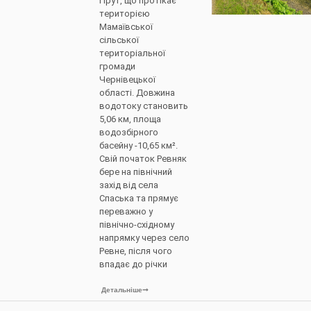
Прут, що протікає
територією
Мамаївської
сільської
територіальної
громади
Чернівецької
області. Довжина
водотоку становить
5,06 км, площа
водозбірного
басейну -10,65 км².
Свій початок Ревняк
бере на північний
захід від села
Спаська та прямує
переважно у
північно-східному
напрямку через село
Ревне, після чого
впадає до річки
Детальніше