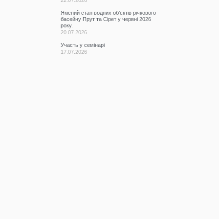
Якісний стан водних об’єктів річкового
басейну Прут та Сірет у червні 2026
року.
20.07.2026
Участь у семінарі
17.07.2026
КАТЕГОРІЇ
Всі записи
(2076)
Новини
(673)
Режими роботи водних
(61)
об’єктів
Гідрометеорологічна
(1107)
ситуація
До відома
(3)
водокористувачів