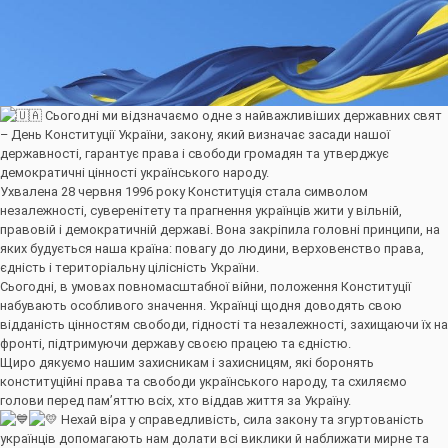
Сьогодні ми відзначаємо одне з найважливіших державних свят
– День Конституції України, закону, який визначає засади нашої
державності, гарантує права і свободи громадян та утверджує
демократичні цінності українського народу.
Ухвалена 28 червня 1996 року Конституція стала символом
незалежності, суверенітету та прагнення українців жити у вільній,
правовій і демократичній державі. Вона закріпила головні принципи, на
яких будується наша країна: повагу до людини, верховенство права,
єдність і територіальну цілісність України.
Сьогодні, в умовах повномасштабної війни, положення Конституції
набувають особливого значення. Українці щодня доводять свою
відданість цінностям свободи, гідності та незалежності, захищаючи їх на
фронті, підтримуючи державу своєю працею та єдністю.
Щиро дякуємо нашим захисникам і захисницям, які боронять
конституційні права та свободи українського народу, та схиляємо
голови перед пам’яттю всіх, хто віддав життя за Україну.
Нехай віра у справедливість, сила закону та згуртованість
українців допомагають нам долати всі виклики й наближати мирне та