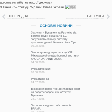
щасливе майбутнє нашої держави.
З Днем Конституції України! Слава Україні!
ПОПЕРЕДНЯ
НАСТУПНА
Щоденна інформація про водогосподарську ситуацію в зоні діяльності БУВР Пруту та Сірету за 26 червня 2026 р. (включає щоденну та оперативну інформацію)
Щоденна інформація про водогосподарську ситуацію в зоні діяльності БУВР Пруту та Сірету за 29 червня 2026 р. (включає щоденну та оперативну інформацію)
ОСНОВНІ НОВИНИ
Захистити Буковину та Румунію від
великої води: Україна та ЄС
запускають спільну систему
протипаводкової безпеки річки Сірет
05.08.2026
Запрошуємо долучитися до ХХІІІ
Міжнародної спеціалізованої виставки
«AQUA UKRAINE-2026».
04.08.2026
Річка Брусниця
03.08.2026
Річка Виженка
24.07.2026
Виконання ремонтно-доглядових робіт
на водогосподарських об’єктах
Буковини
24.07.2026
Захистись від шахраїв разом із
BRAMA!
22.07.2026