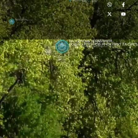
Приймальня:
Лабораторія:
dpbuvr@dpbuvr.gov.ua
(0372) 51-14-56
(0372) 53-92-00
Басейнове управління
водних ресурсів річок Прут та Сірет
БАСЕЙНОВЕ УПРАВЛІННЯ
ВОДНИХ РЕСУРСІВ РІЧОК ПРУТ ТА СІРЕТ
ДЕРЖАВНЕ АГЕНТСТВО ВОДНИХ РЕСУРСІВ УКРАЇНИ
[newyear_garland]