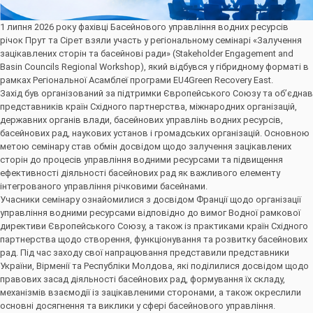
1 липня 2026 року фахівці Басейнового управління водних ресурсів
річок Прут та Сірет взяли участь у регіональному семінарі «Залучення
зацікавлених сторін та басейнові ради» (Stakeholder Engagement and
Basin Councils Regional Workshop), який відбувся у гібридному форматі в
рамках Регіональної Асамблеї програми EU4Green Recovery East.
Захід був організований за підтримки Європейського Союзу та об’єднав
представників країн Східного партнерства, міжнародних організацій,
державних органів влади, басейнових управлінь водних ресурсів,
басейнових рад, наукових установ і громадських організацій. Основною
метою семінару став обмін досвідом щодо залучення зацікавлених
сторін до процесів управління водними ресурсами та підвищення
ефективності діяльності басейнових рад як важливого елементу
інтегрованого управління річковими басейнами.
Учасники семінару ознайомилися з досвідом Франції щодо організації
управління водними ресурсами відповідно до вимог Водної рамкової
директиви Європейського Союзу, а також із практиками країн Східного
партнерства щодо створення, функціонування та розвитку басейнових
рад. Під час заходу свої напрацювання представили представники
України, Вірменії та Республіки Молдова, які поділилися досвідом щодо
правових засад діяльності басейнових рад, формування їх складу,
механізмів взаємодії із зацікавленими сторонами, а також окреслили
основні досягнення та виклики у сфері басейнового управління.