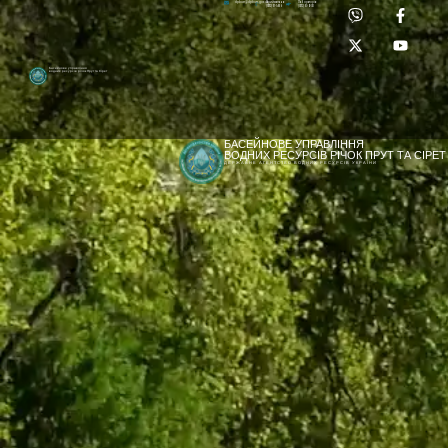
Приймальня:
Лабораторія:
dpbuvr@dpbuvr.gov.ua
(0372) 51-14-56
(0372) 53-92-00
Басейнове управління
водних ресурсів річок Прут та Сірет
БАСЕЙНОВЕ УПРАВЛІННЯ
ВОДНИХ РЕСУРСІВ РІЧОК ПРУТ ТА СІРЕТ
ДЕРЖАВНЕ АГЕНТСТВО ВОДНИХ РЕСУРСІВ УКРАЇНИ
[newyear_garland]