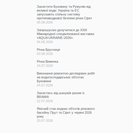
Захистити Буковину та Румунію від
великої води: Україна та ЄС
запускають спільну систему
протипаводкової безпеки річки Сірет
05.08.2026
Запрошуємо долучитися до ХХІІІ
Міжнародної спеціалізованої виставки
«AQUA UKRAINE-2026».
04.08.2026
Річка Брусниця
03.08.2026
Річка Виженка
24.07.2026
Виконання ремонтно-доглядових робіт
на водогосподарських об’єктах
Буковини
24.07.2026
Захистись від шахраїв разом із
BRAMA!
22.07.2026
Якісний стан водних об’єктів річкового
басейну Прут та Сірет у червні 2026
року.
20.07.2026
Участь у семінарі
17.07.2026