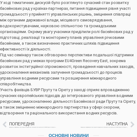
У ході тематичних дискусій було розглянуто сучасний стан розвитку
басейнових рад у країнах-партнерах, питання підвищення рівня участі
громадськості у прийнятті управлінських рішень, зміцнення співпраці
між органами державної влади, місцевого самоврядування,
водокористувачами, науковою спільнотою та громадськими
організаціями. Окрему увагу учасники приділили ролі басейнових рад у
підготовці, реалізації та моніторингу планів управління річковими
басейнами, а також визначенню практичних шляхів підвищення
ефективності їх діяльності.
Під час семінару також обговорено перспективи подальшої підтримки
басейнових рад у межах програми EU4Green Recovery East, зокрема
розвиток інституційної спроможності, проведення навчальних заходів,
удосконалення механізмів залучення громадськості до процесів
управління водними ресурсами та розширення міжнародного
співробітництва.
Участь фахівців БУВР Пруту та Сірету у заході сприяє впровадженню
сучасних європейських підходів до інтегрованого управління водними
ресурсами, удосконаленню діяльності Басейнової ради Пруту та Сірету,
а також зміцненню міжнародного партнерства у сфері охорони,
відтворення та раціонального використання водних ресурсів.
ПОПЕРЕДНЯ
НАСТУПНА
Щоденна інформація про водогосподарську ситуацію в зоні діяльності БУВР Пруту та Сірету за 1 липня 2026 р. (включає щоденну та оперативну інформацію)
Щоденна інформація про водогосподарську ситуацію в зоні діяльності БУВР Пруту та Сірету за 2 липня 2026 р. (включає щоденну та оперативну інформацію)
ОСНОВНІ НОВИНИ