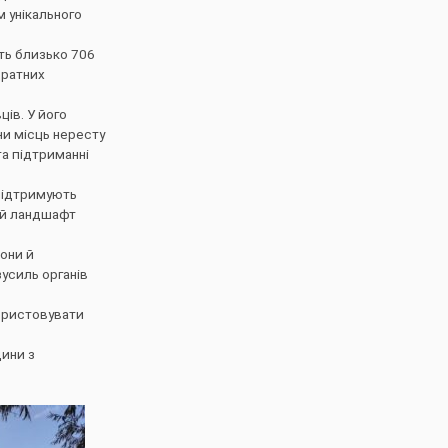
м унікального
ть близько 706
дратних
ів. У його
ни місць нересту
та підтриманні
підтримують
ий ландшафт
рони й
усиль органів
користовувати
дини з