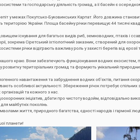
осистеми та господарську діяльність громад, а її басейн є осередко
епіт у межах Покутсько-Буковинських Карпат. Його довжина станови
ть територією України. Площа басейну річки перевищує 44 тисячі ква
овищем існування для багатьох видів риб, земноводних, птахів і ссавц
рії, зокрема Сіретський іхтіологічний заказник, створений для охоро
осистеми річки відіграють важливу роль у захисті берегів від ерозії 
 нашого краю. Вони забезпечують функціонування водних екосистем, 
му розвитку територіальних громад та формують унікальний природн
опогенного навантаження та забруднення водних об’єктів, питання охо
вають особливої актуальності. Збереження річок потребує спільних з
організацій та кожного з нас.
оохоронних ініціатив, дбати про чистоту водойм, відповідально ви
 для майбутніх поколінь.
мволами життя, природного багатства, єдності народів і гармонії лю
ої планети!