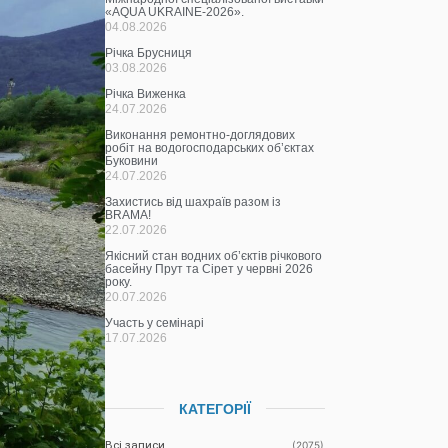
«AQUA UKRAINE-2026».
04.08.2026
Річка Брусниця
03.08.2026
Річка Виженка
24.07.2026
Виконання ремонтно-доглядових
робіт на водогосподарських об’єктах
Буковини
24.07.2026
Захистись від шахраїв разом із
BRAMA!
22.07.2026
Якісний стан водних об’єктів річкового
басейну Прут та Сірет у червні 2026
року.
20.07.2026
Участь у семінарі
17.07.2026
КАТЕГОРІЇ
Всі записи
(2075)