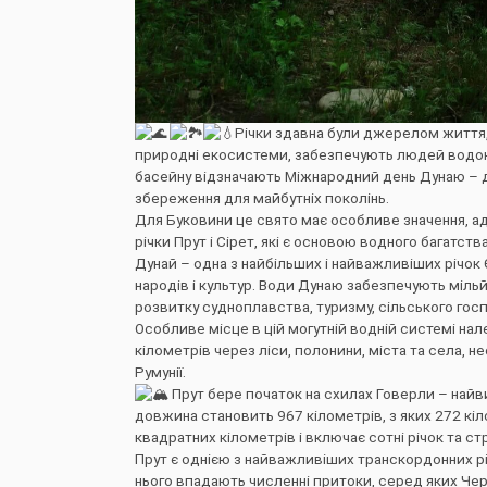
Річки здавна були джерелом життя
природні екосистеми, забезпечують людей водою 
басейну відзначають Міжнародний день Дунаю – ден
збереження для майбутніх поколінь.
Для Буковини це свято має особливе значення, а
річки Прут і Сірет, які є основою водного багатс
Дунай – одна з найбільших і найважливіших річок
народів і культур. Води Дунаю забезпечують міл
розвитку судноплавства, туризму, сільського гос
Особливе місце в цій могутній водній системі на
кілометрів через ліси, полонини, міста та села, н
Румунії.
Прут бере початок на схилах Говерли – найви
довжина становить 967 кілометрів, з яких 272 кі
квадратних кілометрів і включає сотні річок та ст
Прут є однією з найважливіших транскордонних річ
нього впадають численні притоки, серед яких Чер