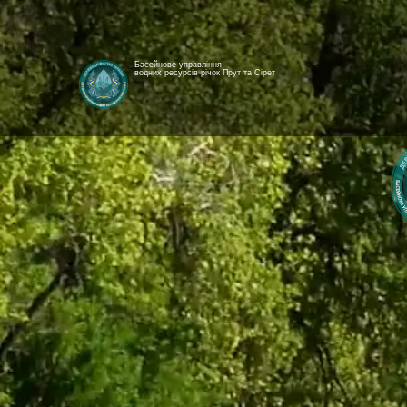
Басейнове управління
водних ресурсів річок Прут та Сірет
[newyear_garland]