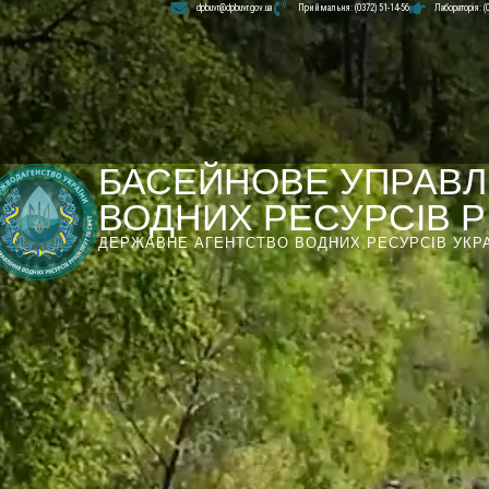
dpbuvr@dpbuvr.gov.ua
Приймальня: (0372) 51-14-56
Лабораторія: (
БАСЕЙНОВЕ УПРАВЛ
ВОДНИХ РЕСУРСІВ РІ
ДЕРЖАВНЕ АГЕНТСТВО ВОДНИХ РЕСУРСІВ УКР