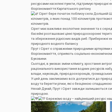
ресурсами населені пункти, підтримує природні ек
біорізноманіття Карпатського регіону.
Сірет бере початок поблизу села Долішній Ш
кілометрів, з яких понад 100 кілометрів протікаю
кілометрів.
Сірет має важливе екологічне значення та є серед
басейні розташовані цінні природоохоронні терито
та збереження рідкісних видів риб. Прибережні ек
природного водного балансу.
Прут і Сірет є справжніми природними артеріями
біорізноманіття, сприяють соціально-економічно
Буковини.
Сьогодні, в умовах зміни клімату, зростання антр
раціонального використання водних ресурсів набу
влади, науковців, природоохоронців, громадських 
У цей день закликаємо всіх долучатися до природ
воду та берегти річки, які є безцінною спадщиною
Нехай Дунай, Прут і Сірет завжди залишаються си
природою.
Бережімо воду – найцінніший ресурс наш