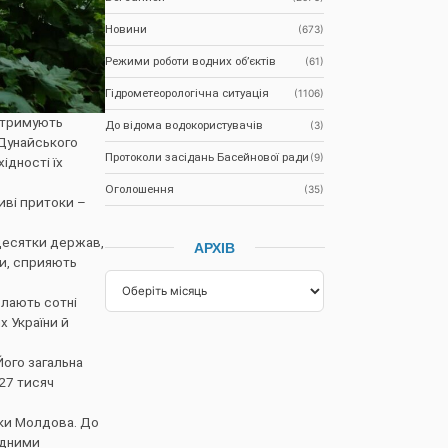
Новини
(673)
Режими роботи водних об’єктів
(61)
Гідрометеорологічна ситуація
(1106)
дтримують
До відома водокористувачів
(3)
 Дунайського
Протоколи засідань Басейнової ради
(9)
ідності їх
Оголошення
(35)
иві притоки –
 десятки держав,
АРХІВ
и, сприяють
олають сотні
х України й
Його загальна
27 тисяч
іки Молдова. До
одними