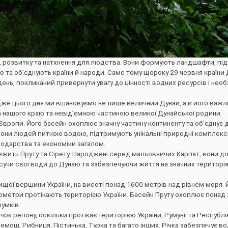
, розвитку та натхнення для людства. Вони формують ландшафти, пі
та об’єднують країни й народи. Саме тому щороку 29 червня країни
ь, покликаний привернути увагу до цінності водних ресурсів і необх
дже цього дня ми вшановуємо не лише величний Дунай, а й його важл
тва нашого краю та невід’ємною частиною великої Дунайської родини.
 Європи. Його басейн охоплює значну частину континенту та об’єднує
ьйони людей питною водою, підтримують унікальні природні комплекс
подарства та економіки загалом.
лежить Пруту та Сірету. Народжені серед мальовничих Карпат, вони д
есучи свої води до Дунаю та забезпечуючи життя на значних територія
щої вершини України, на висоті понад 1600 метрів над рівнем моря. 
лометри протікають територією України. Басейн Пруту охоплює понад 
румків.
ок регіону, оскільки протікає територією України, Румунії та Республ
емош, Рибниця, Пістинька, Турка та багато інших. Річка забезпечує в