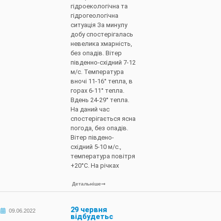
гідроекологічна та
гідрогеологічна
ситуація За минулу
добу спостерігалась
невелика хмарність,
без опадів. Вітер
південно-східний 7-12
м/с. Температура
вночі 11-16° тепла, в
горах 6-11° тепла.
Вдень 24-29° тепла.
На даний час
спостерігається ясна
погода, без опадів.
Вітер південо-
східний 5-10 м/с.,
температура повітря
+20°С. На річках
Детальніше
29 червня
09.06.2022
відбудетьс