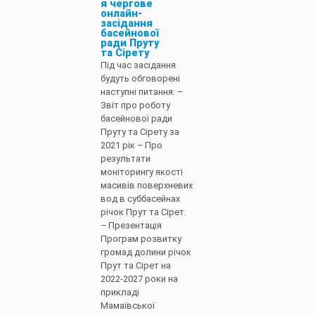
я чергове
онлайн-
засідання
басейнової
ради Пруту
та Сірету
Під час засідання
будуть обговорені
наступні питання: –
Звіт про роботу
басейнової ради
Пруту та Сірету за
2021 рік – Про
результати
моніторингу якості
масивів поверхневих
вод в суббасейнах
річок Прут та Сірет.
– Презентація
Програм розвитку
громад долини річок
Прут та Сірет на
2022-2027 роки на
прикладі
Мамаївської