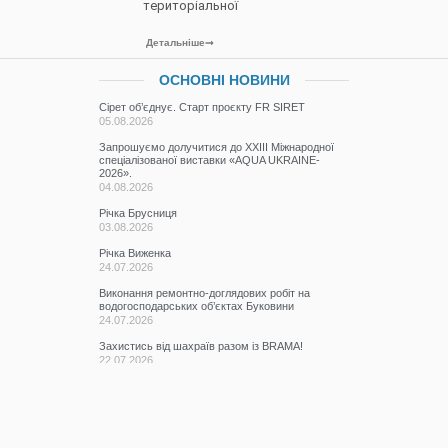
територіальної
Детальніше
ОСНОВНІ НОВИНИ
Сірет об’єднує. Старт проєкту FR SIRET
05.08.2026
Запрошуємо долучитися до ХХІІІ Міжнародної
спеціалізованої виставки «AQUA UKRAINE-
2026».
04.08.2026
Річка Брусниця
03.08.2026
Річка Виженка
24.07.2026
Виконання ремонтно-доглядових робіт на
водогосподарських об’єктах Буковини
24.07.2026
Захистись від шахраїв разом із BRAMA!
22.07.2026
Якісний стан водних об’єктів річкового басейну
Прут та Сірет у червні 2026 року.
20.07.2026
Участь у семінарі