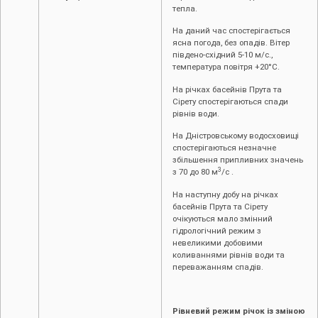
тепла.
На даний час спостерігається
ясна погода, без опадів. Вітер
південо-східний 5-10 м/с.,
температура повітря +20°С.
На річках басейнів Прута та
Сірету спостерігаються спади
рівнів води.
На Дністровському водосховищі
спостерігаються незначне
збільшення припливних значень
3
з 70 до 80 м
/с .
На наступну добу на річках
басейнів Прута та Сірету
очікуються мало змінний
гідрологічний режим з
невеликими добовими
коливаннями рівнів води та
переважанням спадів.
Рівневий режим річок із зміною