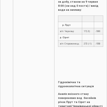
за добу, станом на 9 червня
8:00 (см над 0 поста) / вихід
води на заплаву:
р. Прут
в/п Чернівці
17(-3)
/380
р. Сірет
в/п Сторожинець
272 (-1)
/550
Гідрохімічна та
гідроекологічна ситуація
Аналіз якісного стану
поверхневих вод басейнів
річок Прут та Сірет на
території Чернівецької області