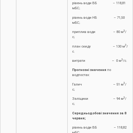
рівень води ВБ – 118,81
мБС;
рівень води НБ – 71,50
мБС;
3
приплив води – 80 м
/
с;
3
план скиду – 130 м
/
с.
3
витрати – 0 м
/с.
Прогнозні значення
по
водпостах:
3
Галич – 51 м
/
с;
3
Заліщики – 94 м
/
с;
Середньодобові значення за 8
червня;
рівень води ВБ – 118,82
мБС;