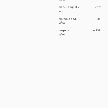
рівень води НБ – 72,25
мБС;
приплив води – 78
3
м
/с;
витрати – 131
3
м
/с.
Фактичні значення
по
водпостах:
3
Галич – 47 м
/
с;
3
Заліщики – 85 м
/
с.
Об’єм водосховища на 8
3
червня
– 2687,7 млн.м
, вільний
об’єм при цьому становить –
3
312,3 млн.м
.
2.4.
Режим роботи каналів
Канали та ГТС працюють у