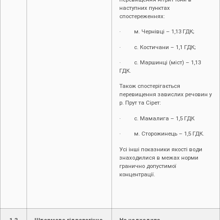
наступних пунктах
спостереженнях:
· м. Чернівці – 1,13 ГДК;
· с. Костичани – 1,1 ГДК;
· с. Маршинці (міст) – 1,13
ГДК.
Також спостерігається
перевищення завислих речовин у
р. Прут та Сірет:
· с. Мамалига – 1,5 ГДК
· м. Сторожинець – 1,5 ГДК.
Усі інші показники якості води
знаходилися в межах норми
гранично допустимої
концентрації.