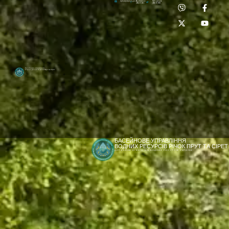
Приймальня:
Лабораторія:
dpbuvr@dpbuvr.gov.ua
(0372) 51-14-56
(0372) 53-92-00
Басейнове управління
водних ресурсів річок Прут та Сірет
БАСЕЙНОВЕ УПРАВЛІННЯ
ВОДНИХ РЕСУРСІВ РІЧОК ПРУТ ТА СІРЕТ
ДЕРЖАВНЕ АГЕНТСТВО ВОДНИХ РЕСУРСІВ УКРАЇНИ
[newyear_garland]