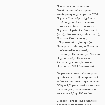
Протягом травня місяця
Басейновою лабораторією
моніторингу вод та ґрунтів БУВР
Пруту та Сірету було відібрано
проби води в 16 контрольних
створах на річках та притоках
Пруту (м. Чернівці, с. Маршинці
(міст), с.Костичани, с.Мамалига),
Сірету (м.Сторожинець,
с.Черепківці) та Дністра (м.
Заліщики, с. Митків, м. Хотин, м.
Кам’янець-Подільський, с.
Кормань, с. Наславча, м. Могилів-
Подільський, с. Цикинівка,
Ямпільводоканал, Могилів-
Подільське МКП Водоканал).
За результатами лабораторних
досліджень в р. Дністер у створі
м. Хотин виявлено перевищення
БСК
– 1,03 рази; вміст завислих
5
речовин у воді коливаються в
3
межах від 8,0 до 19,0 мг/дм
.
В басейні річки Прут виявлено
перевищення нітрит-іони в