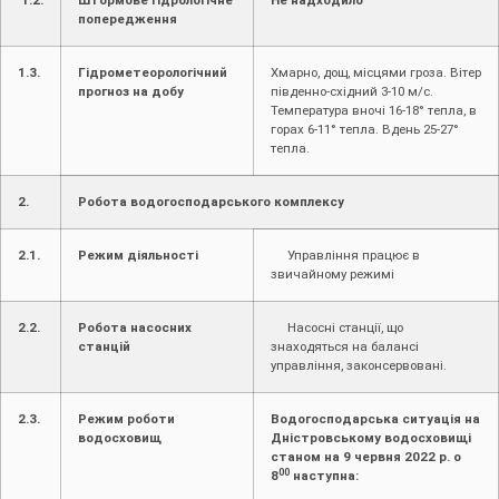
1.2.
Штормове гідрологічне
Не надходило
попередження
1.3.
Гідрометеорологічний
Хмарно, дощ, місцями гроза. Вітер
прогноз на добу
південно-східний 3-10 м/с.
Температура вночі 16-18° тепла, в
горах 6-11° тепла. Вдень 25-27°
тепла.
2.
Робота водогосподарського комплексу
2.1.
Режим діяльності
Управління працює в
звичайному режимі
2.2.
Робота насосних
Насосні станції, що
станцій
знаходяться на балансі
управління, законсервовані.
2.3.
Режим роботи
Водогосподарська ситуація на
водосховищ
Дністровському водосховищі
станом на 9 червня 2022 р. о
00
8
наступна: