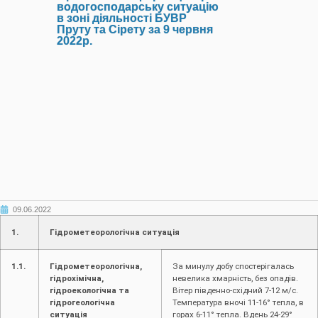
водогосподарську ситуацію
в зоні діяльності БУВР
Пруту та Сірету за 9 червня
2022р.
09.06.2022
1.
Гідрометеорологічна ситуація
1.1.
Гідрометеорологічна,
За минулу добу спостерігалась
гідрохімічна,
невелика хмарність, без опадів.
гідроекологічна та
Вітер південно-східний 7-12 м/с.
гідрогеологічна
Температура вночі 11-16° тепла, в
ситуація
горах 6-11° тепла. Вдень 24-29°