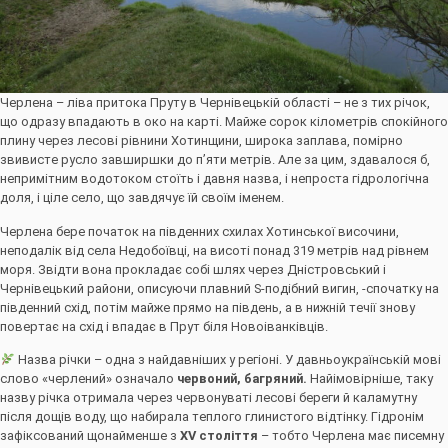
Черлена – ліва притока Пруту в Чернівецькій області – не з тих річок,
що одразу впадають в око на карті. Майже сорок кілометрів спокійного
плину через лесові рівнини Хотинщини, широка заплава, помірно
звивисте русло завширшки до п’яти метрів. Але за цим, здавалося б,
непримітним водотоком стоїть і давня назва, і непроста гідрологічна
доля, і ціле село, що завдячує їй своїм іменем.
Черлена бере початок на південних схилах Хотинської височини,
неподалік від села Недобоївці, на висоті понад 319 метрів над рівнем
моря. Звідти вона прокладає собі шлях через Дністровський і
Чернівецький райони, описуючи плавний S-подібний вигин, -спочатку на
південний схід, потім майже прямо на південь, а в нижній течії знову
повертає на схід і впадає в Прут біля Новоіванківців.
Назва річки – одна з найдавніших у регіоні. У давньоукраїнській мові
слово «черлений» означало
червоний, багряний
.
Найімовірніше, таку
назву річка отримала через червонуваті лесові береги й каламутну
після дощів воду, що набирала теплого глинистого відтінку. Гідронім
зафіксований щонайменше з
XV століття
– тобто Черлена має писемну