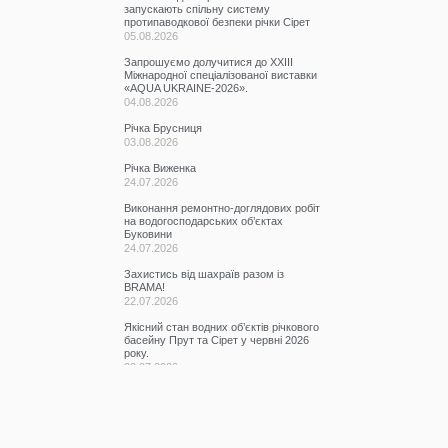
запускають спільну систему
протипаводкової безпеки річки Сірет
05.08.2026
Запрошуємо долучитися до ХХІІІ
Міжнародної спеціалізованої виставки
«AQUA UKRAINE-2026».
04.08.2026
Річка Брусниця
03.08.2026
Річка Виженка
24.07.2026
Виконання ремонтно-доглядових робіт
на водогосподарських об’єктах
Буковини
24.07.2026
Захистись від шахраїв разом із
BRAMA!
22.07.2026
Якісний стан водних об’єктів річкового
басейну Прут та Сірет у червні 2026
року.
20.07.2026
Участь у семінарі
17.07.2026