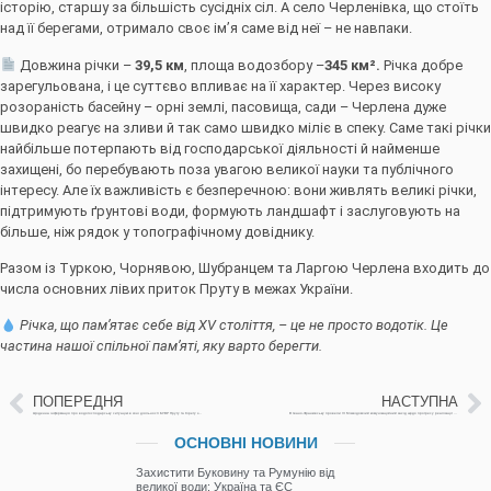
історію, старшу за більшість сусідніх сіл. А село Черленівка, що стоїть
над її берегами, отримало своє ім’я саме від неї – не навпаки.
Довжина річки –
39,5 км
, площа водозбору –
345 км²
.
Річка добре
зарегульована, і це суттєво впливає на її характер. Через високу
розораність басейну – орні землі, пасовища, сади – Черлена дуже
швидко реагує на зливи й так само швидко міліє в спеку. Саме такі річки
найбільше потерпають від господарської діяльності й найменше
захищені, бо перебувають поза увагою великої науки та публічного
інтересу. Але їх важливість є безперечною: вони живлять великі річки,
підтримують ґрунтові води, формують ландшафт і заслуговують на
більше, ніж рядок у топографічному довіднику.
Разом із Туркою, Чорнявою, Шубранцем та Ларгою Черлена входить до
числа основних лівих приток Пруту в межах України.
Річка, що пам’ятає себе від XV століття,
– це не просто водотік. Це
частина нашої спільної пам’яті, яку варто берегти.
ПОПЕРЕДНЯ
НАСТУПНА
Щоденна інформація про водогосподарську ситуацію в зоні діяльності БУВР Пруту та Сірету за 9 липня 2026 р. (включає щоденну та оперативну інформацію)
В Івано-Франківську провели VІ Міжвідомчий комунікаційний захід щодо прогресу реалізації планів управління річковими басейнами
ОСНОВНІ НОВИНИ
Захистити Буковину та Румунію від
великої води: Україна та ЄС