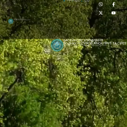
Приймальня:
Лабораторія:
dpbuvr@dpbuvr.gov.ua
(0372) 51-14-56
(0372) 53-92-00
Басейнове управління
водних ресурсів річок Прут та Сірет
БАСЕЙНОВЕ УПРАВЛІННЯ
ВОДНИХ РЕСУРСІВ РІЧОК ПРУТ ТА СІРЕТ
ДЕРЖАВНЕ АГЕНТСТВО ВОДНИХ РЕСУРСІВ УКРАЇНИ
[newyear_garland]