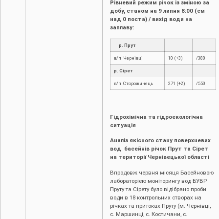
Рівневий режим річок із зміною за
добу, станом на
9
липня 8:00 (см
над 0 поста) / вихід води на
заплаву:
р. Прут
в/п Чернівці
10 (+3)
/380
р. Сірет
в/п Сторожинець
271 (+2)
/550
Гідрохімічна та гідроекологічна
ситуація
Аналіз якісного стану поверхневих
вод басейнів річок Прут та Сірет
на території Чернівецької області
Впродовж червня місяця Басейновою
лабораторією моніторингу вод БУВР
Пруту та Сірету було відібрано проби
води в 18 контрольних створах на
річках та притоках Пруту (м. Чернівці,
c. Маршинці, с. Костичани, с.