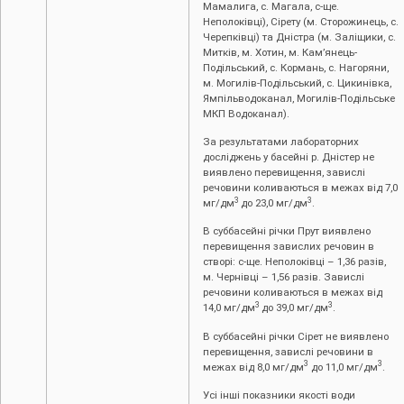
Мамалига, с. Магала, с-ще.
Неполоківці), Сірету (м. Сторожинець, с.
Черепківці) та Дністра (м. Заліщики, с.
Митків, м. Хотин, м. Кам’янець-
Подільський, с. Кормань, с. Нагоряни,
м. Могилів-Подільський, с. Цикинівка,
Ямпільводоканал, Могилів-Подільське
МКП Водоканал).
За результатами лабораторних
досліджень у басейні р. Дністер не
виявлено перевищення, завислі
речовини коливаються в межах від 7,0
3
3
мг/дм
до 23,0 мг/дм
.
В суббасейні річки Прут виявлено
перевищення завислих речовин в
створі: с-ще. Неполоківці – 1,36 разів,
м. Чернівці – 1,56 разів. Завислі
речовини коливаються в межах від
3
3
14,0 мг/дм
до 39,0 мг/дм
.
В суббасейні річки Сірет не виявлено
перевищення, завислі речовини в
3
3
межах від 8,0 мг/дм
до 11,0 мг/дм
.
Усі інші показники якості води