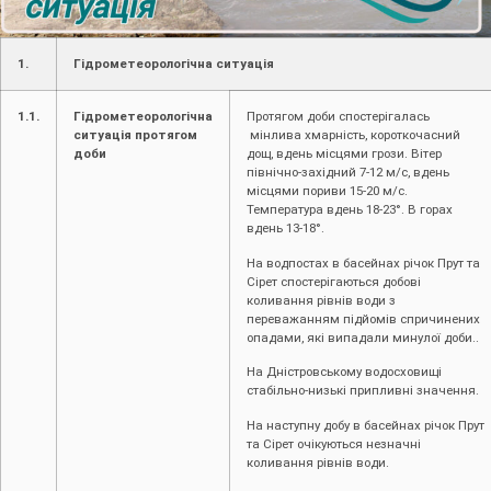
1.
Гідрометеорологічна ситуація
1.1.
Гідрометеорологічна
Протягом доби спостерігалась
ситуація протягом
мінлива хмарність, короткочасний
доби
дощ, вдень місцями грози. Вітер
північно-західний 7-12 м/с, вдень
місцями пориви 15-20 м/с.
Температура вдень 18-23°. В горах
вдень 13-18°.
На водпостах в басейнах річок Прут та
Сірет спостерігаються добові
коливання рівнів води з
переважанням підйомів спричинених
опадами, які випадали минулої доби..
На Дністровському водосховищі
стабільно-низькі припливні значення.
На наступну добу в басейнах річок Прут
та Сірет очікуються незначні
коливання рівнів води.