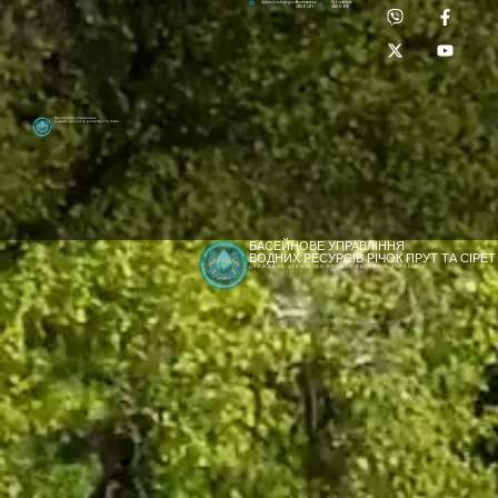
Приймальня:
Лабораторія:
dpbuvr@dpbuvr.gov.ua
(0372) 51-14-56
(0372) 53-92-00
Басейнове управління
водних ресурсів річок Прут та Сірет
БАСЕЙНОВЕ УПРАВЛІННЯ
ВОДНИХ РЕСУРСІВ РІЧОК ПРУТ ТА СІРЕТ
ДЕРЖАВНЕ АГЕНТСТВО ВОДНИХ РЕСУРСІВ УКРАЇНИ
[newyear_garland]