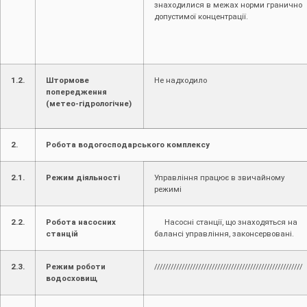
знаходилися в межах норми гранично
допустимої концентрації.
1.2.
Штормове
Не надходило
попередження
(метео-гідрологічне)
2.
Робота водогосподарського комплексу
2.1.
Режим діяльності
Управління працює в звичайному
режимі
2.2.
Робота насосних
Насосні станції, що знаходяться на
станцій
балансі управління, законсервовані.
2.3.
Режим роботи
//////////////////////////////////////////////////////
водосховищ