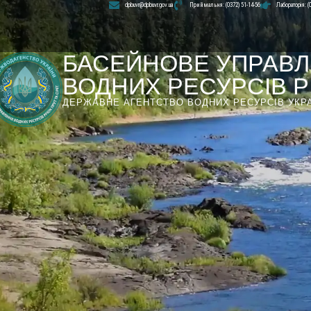
dpbuvr@dpbuvr.gov.ua
Приймальня: (0372) 51-14-56
Лабораторія: (
БАСЕЙНОВЕ УПРАВЛ
ВОДНИХ РЕСУРСІВ РІ
ДЕРЖАВНЕ АГЕНТСТВО ВОДНИХ РЕСУРСІВ УКР