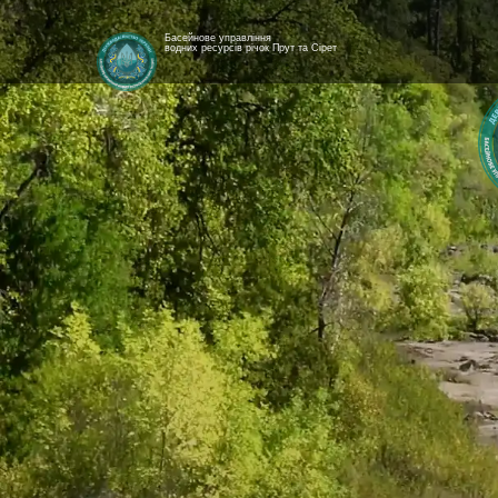
Басейнове управління
водних ресурсів річок Прут та Сірет
[newyear_garland]