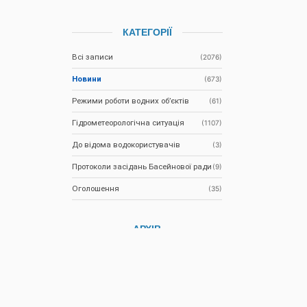
КАТЕГОРІЇ
Всі записи
(2076)
Новини
(673)
Режими роботи водних об’єктів
(61)
Гідрометеорологічна ситуація
(1107)
До відома водокористувачів
(3)
Протоколи засідань Басейнової ради
(9)
Оголошення
(35)
АРХІВ