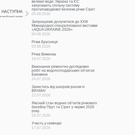
великої води: Україна та ЄС
запускають спільну систему
протипаводкової безпеки річки Сірет
НАСТУПНА
05.08.2026
втомобільної техніки
Запрошуємо долучитися до ХХІІІ
Міжнародної спеціалізованої виставки
«AQUA UKRAINE-2026».
04.08.2026
Річка Брусниця
03.08.2026
Річка Виженка
24.07.2026
Виконання ремонтно-доглядових
робіт на водогосподарських об’єктах
Буковини
24.07.2026
Захистись від шахраїв разом із
BRAMA!
22.07.2026
Якісний стан водних об’єктів річкового
басейну Прут та Сірет у червні 2026
року.
20.07.2026
Участь у семінарі
17.07.2026