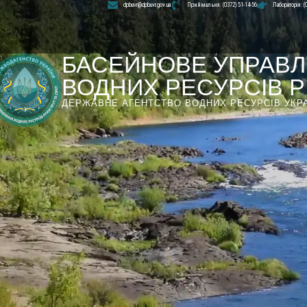
dpbuvr@dpbuvr.gov.ua
Приймальня: (0372) 51-14-56
Лабораторія: (
БАСЕЙНОВЕ УПРАВЛ
ВОДНИХ РЕСУРСІВ РІ
ДЕРЖАВНЕ АГЕНТСТВО ВОДНИХ РЕСУРСІВ УКР