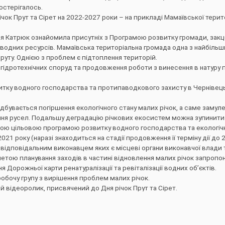
остерігалось.
ок Прут та Сірет на 2022-2027 роки – на прикладі Мамаївської терит
ля Катрюк ознайомила присутніх з Програмою розвитку громади, закц
 водних ресурсів. Мамаївська територіальна громада одна з найбільш
Пруту. Однією з проблем є підтоплення територій.
 гідротехнічних споруд та продовження роботи з винесення в натуру
итку водного господарства та протипаводкового захисту в Чернівець
дбувається погіршення екологічного стану малих річок, а саме замуле
ання русел. Подальшу деградацію річкових екосистем можна зупинит
ою цільовою програмою розвитку водного господарства та екологіч
21 року (наразі знаходиться на стадії продовження її терміну дії до 
 відповідальним виконавцем яких є місцеві органи виконавчої влади 
етою планування заходів в частині відновлення малих річок запропо
Дорожньої карти ренатуралізації та ревіталізації водних об’єктів.
обочу групу з вирішення проблем малих річок.
 відеоролик, присвячений до Дня річок Прут та Сірет.