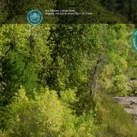
Басейнове управління
водних ресурсів річок Прут та Сірет
[newyear_garland]