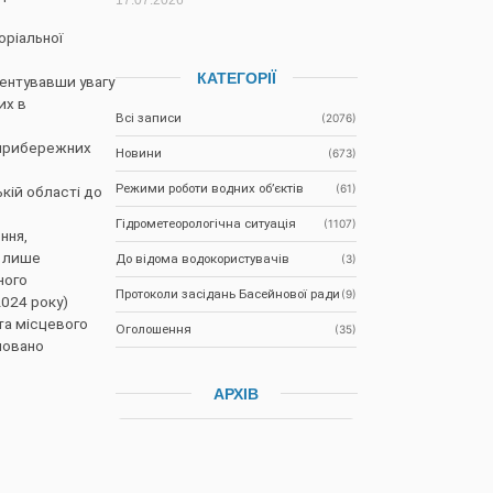
оріальної
КАТЕГОРІЇ
ентувавши увагу
их в
Всі записи
(2076)
 прибережних
Новини
(673)
Режими роботи водних об’єктів
(61)
кій області до
Гідрометеорологічна ситуація
(1107)
ння,
и лише
До відома водокористувачів
(3)
ного
Протоколи засідань Басейнової ради
(9)
2024 року)
та місцевого
Оголошення
(35)
новано
АРХІВ
НАСТУПНА