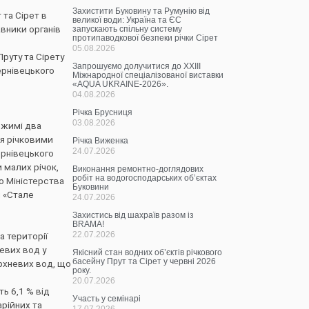
Захистити Буковину та Румунію від
 та Сірет в
великої води: Україна та ЄС
авники органів
запускають спільну систему
протипаводкової безпеки річки Сірет
05.08.2026
руту та Сірету
Запрошуємо долучитися до ХХІІІ
ернівецького
Міжнародної спеціалізованої виставки
«AQUA UKRAINE-2026».
04.08.2026
Річка Брусниця
03.08.2026
ежимі два
ня річковими
Річка Виженка
24.07.2026
ернівецького
 малих річок,
Виконання ремонтно-доглядових
робіт на водогосподарських об’єктах
о Міністерства
Буковини
м «Стале
24.07.2026
Захистись від шахраїв разом із
BRAMA!
22.07.2026
а території
евих вод у
Якісний стан водних об’єктів річкового
басейну Прут та Сірет у червні 2026
ерхневих вод, що
року.
20.07.2026
ь 6,1 % від
Участь у семінарі
арійних та
17.07.2026