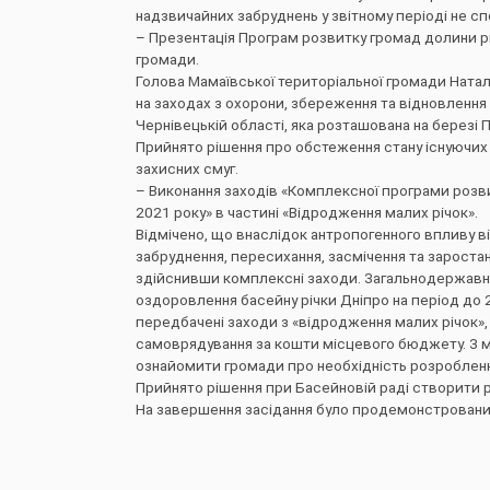
надзвичайних забруднень у звітному періоді не сп
– Презентація Програм розвитку громад долини річ
громади.
Голова Мамаївської територіальної громади Ната
на заходах з охорони, збереження та відновлення
Чернівецькій області, яка розташована на березі 
Прийнято рішення про обстеження стану існуючих
захисних смуг.
– Виконання заходів «Комплексної програми розв
2021 року» в частині «Відродження малих річок».
Відмічено, що внаслідок антропогенного впливу ві
забруднення, пересихання, засмічення та зарост
здійснивши комплексні заходи. Загальнодержавн
оздоровлення басейну річки Дніпро на період до 20
передбачені заходи з «відродження малих річок»,
самоврядування за кошти місцевого бюджету. З м
ознайомити громади про необхідність розроблення 
Прийнято рішення при Басейновій раді створити р
На завершення засідання було продемонстрований
ПОПЕРЕДНЯ