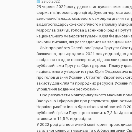
29.06.2022
29 червня 2022 року, у день святкування міжнарод
форматі відеоконференції відбулося чергове засід
виконавчої влади, місцевого самоврядування та гр
водогосподарсько-екологічного напрямку. Відкрив
Мирослав Заячук, голова Басейнової ради Пруту та
національного університету імені Юрія Федьковича
Основні питання, які розглядалися на засіданні нас
– Звіт про роботу Басейнової ради Пруту та Сірету 
Зазначено, що впродовж 2021 року відповідно до 
засідання та одне позачергове, під час яких роз
суббасейнами Пруту та Сірету, проєкт Плану упра
національного університету ім. Юрія Федьковича 
про головування України у Стратегії Європейськог
захисту довкілля та природних ресурсів України п
управління водними ресурсами».
– Про результати моніторингу якості масивів пове
Заслухано інформацію про результати діагностично
Чернівецької та Івано-Франківської областей. В 
суббасейні річки Прут, що становить 7,3 % від заг
становить 11,5 % відповідно.
У 2022 році діагностичний моніторинг проводився 
загальної кількості масивів та суббасейні річки С