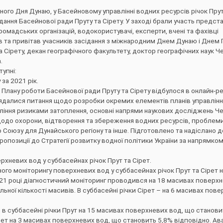
ного Дня Дунаю, у Басейновому управлінні водних ресурсів річок Прут
ання Басейнової ради Пруту та Сірету. У заході брали участь предст
омадських організацій, водокористувачі, експерти, вчені та фахівці
 та привітав учасників засідання з міжнародним Днем Дунаю і Днем П
 Сірету, декан географічного факультету, доктор географічних наук Ч
.
тупні:
за 2021 рік.
Плану роботи Басейнової ради Пруту та Сірету відбулося в онлайн-р
глядалися питання щодо розробки окремих елементів планів управлін
вління ризиками затоплення, основні напрями наукових досліджень Ч
щодо охорони, відтворення та збереження водних ресурсів, проблеми
о Союзу для Дунайського регіону та інше. Підготовлено та надіслано д
ропозиції до Стратегії розвитку водної політики України за напрямко
рхневих вод у суббасейнах річок Прут та Сірет.
го моніторингу поверхневих вод у суббасейнах річок Прут та Сірет н
2021 році діагностичний моніторинг проводився на 18 масивах поверхн
альної кількості масивів. В суббасейні річки Сірет – на 6 масивах пов
в суббасейні річки Прут на 15 масивах поверхневих вод, що становит
ірет на 3 масивах поверхневих вод, що становить 5,8% відповідно. Ав