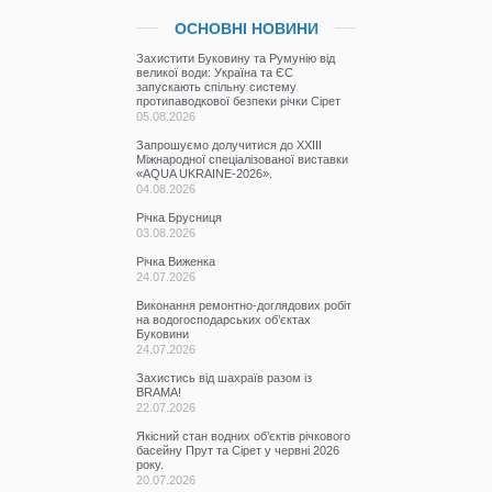
ОСНОВНІ НОВИНИ
Захистити Буковину та Румунію від
великої води: Україна та ЄС
запускають спільну систему
протипаводкової безпеки річки Сірет
05.08.2026
Запрошуємо долучитися до ХХІІІ
Міжнародної спеціалізованої виставки
«AQUA UKRAINE-2026».
04.08.2026
Річка Брусниця
03.08.2026
Річка Виженка
24.07.2026
Виконання ремонтно-доглядових робіт
на водогосподарських об’єктах
Буковини
24.07.2026
Захистись від шахраїв разом із
BRAMA!
22.07.2026
Якісний стан водних об’єктів річкового
басейну Прут та Сірет у червні 2026
року.
20.07.2026