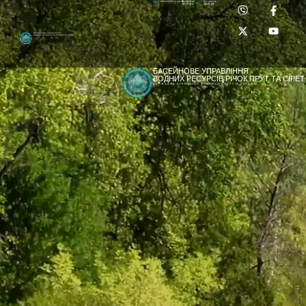
Приймальня:
Лабораторія:
dpbuvr@dpbuvr.gov.ua
(0372) 51-14-56
(0372) 53-92-00
Басейнове управління
водних ресурсів річок Прут та Сірет
БАСЕЙНОВЕ УПРАВЛІННЯ
ВОДНИХ РЕСУРСІВ РІЧОК ПРУТ ТА СІРЕТ
ДЕРЖАВНЕ АГЕНТСТВО ВОДНИХ РЕСУРСІВ УКРАЇНИ
[newyear_garland]