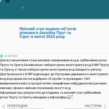
Якісний стан водних об’єктів
річкового басейну Прут та
Сірет в квітні 2024 року.
21.05.2024
Для встановлення стану масивів поверхневих вод в суббасейнах річок
Пруту та Сірету Басейновою лабораторією моніторингу вод БУВР Пруту
та Сірету, а також лабораторією моніторингу вод Західного регіону
Дністровського БУВР відповідно до Програми державного моніторингу
вод впродовж квітня відібрано 33 проби та проведено 1501
вимірювання вмісту пріоритетних специфічних забруднюючих речовин,
хімічних і фізико-хімічних показників якості вод.
Інформація про результати досліджень та якісний стан суббасейнів
річок Пруту та Сірету наведена у інфографіці
ПОПЕРЕДНЯ
НАСТУПНА
Щоденна інформація про водогосподарську ситуацію в зоні діяльності БУВР Пруту та Сірету за 20 травня 2024 р.
Щотижнева інформація про водогосподарську ситуацію в зоні діяльності БУВР Пруту та Сірету з 14 по 21 травня 2024 р.