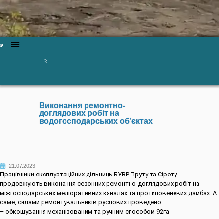
Виконання ремонтно-
доглядових робіт на
водогосподарських об’єктах
21.07.2023
Працівники експлуатаційних дільниць БУВР Пруту та Сірету
продовжують виконання сезонних ремонтно-доглядових робіт на
міжгосподарських меліоративних каналах та протиповеневих дамбах. А
саме, силами ремонтувальників руслових проведено:
– обкошування механізованим та ручним способом 92га