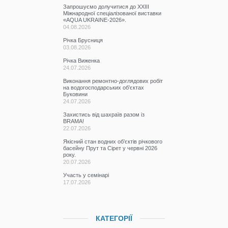
Запрошуємо долучитися до ХХІІІ
Міжнародної спеціалізованої виставки
«AQUA UKRAINE-2026».
04.08.2026
Річка Брусниця
03.08.2026
Річка Виженка
24.07.2026
Виконання ремонтно-доглядових робіт
на водогосподарських об’єктах
Буковини
24.07.2026
Захистись від шахраїв разом із
BRAMA!
22.07.2026
Якісний стан водних об’єктів річкового
басейну Прут та Сірет у червні 2026
року.
20.07.2026
Участь у семінарі
17.07.2026
КАТЕГОРІЇ