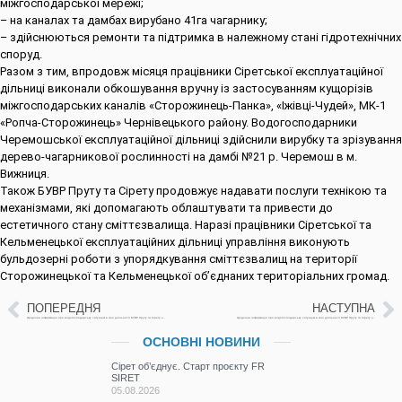
міжгосподарської мережі;
– на каналах та дамбах вирубано 41га чагарнику;
– здійснюються ремонти та підтримка в належному стані гідротехнічних
споруд.
Разом з тим, впродовж місяця працівники Сіретської експлуатаційної
дільниці виконали обкошування вручну із застосуванням кущорізів
міжгосподарських каналів «Сторожинець-Панка», «Іжівці-Чудей», МК-1
«Ропча-Сторожинець» Чернівецького району. Водогосподарники
Черемошської експлуатаційної дільниці здійснили вирубку та зрізування
дерево-чагарникової рослинності на дамбі №21 р. Черемош в м.
Вижниця.
Також БУВР Пруту та Сірету продовжує надавати послуги технікою та
механізмами, які допомагають облаштувати та привести до
естетичного стану сміттєзвалища. Наразі працівники Сіретської та
Кельменецької експлуатаційних дільниці управління виконують
бульдозерні роботи з упорядкування сміттєзвалищ на території
Сторожинецької та Кельменецької об’єднаних територіальних громад.
ПОПЕРЕДНЯ
НАСТУПНА
Щоденна інформація про водогосподарську ситуацію в зоні діяльності БУВР Пруту та Сірету за 21 липня 2023 р.
Щоденна інформація про водогосподарську ситуацію в зоні діяльності БУВР Пруту та Сірету за 24 липня 2023 р.
ОСНОВНІ НОВИНИ
Сірет об’єднує. Старт проєкту FR
SIRET
05.08.2026