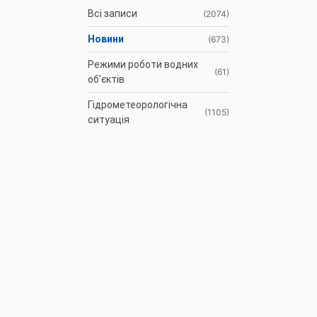
Всі записи
(2074)
Новини
(673)
Режими роботи водних
(61)
об’єктів
Гідрометеорологічна
(1105)
ситуація
До відома
(3)
водокористувачів
Протоколи засідань
(9)
Басейнової ради
Оголошення
(35)
АРХІВ