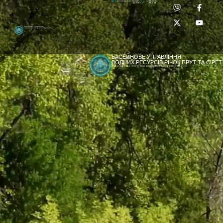
Приймальня:
Лабораторія:
dpbuvr@dpbuvr.gov.ua
(0372) 51-14-56
(0372) 53-92-00
Басейнове управління
водних ресурсів річок Прут та Сірет
БАСЕЙНОВЕ УПРАВЛІННЯ
ВОДНИХ РЕСУРСІВ РІЧОК ПРУТ ТА СІРЕТ
ДЕРЖАВНЕ АГЕНТСТВО ВОДНИХ РЕСУРСІВ УКРАЇНИ
[newyear_garland]