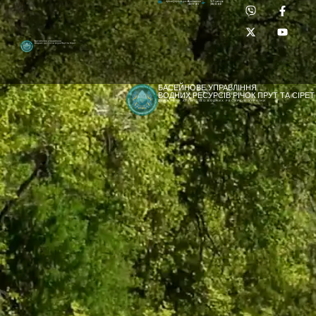
Приймальня:
Лабораторія:
dpbuvr@dpbuvr.gov.ua
(0372) 51-14-56
(0372) 53-92-00
Басейнове управління
водних ресурсів річок Прут та Сірет
БАСЕЙНОВЕ УПРАВЛІННЯ
ВОДНИХ РЕСУРСІВ РІЧОК ПРУТ ТА СІРЕТ
ДЕРЖАВНЕ АГЕНТСТВО ВОДНИХ РЕСУРСІВ УКРАЇНИ
[newyear_garland]