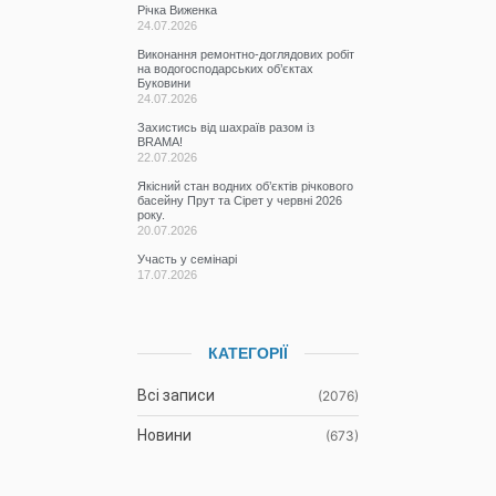
Річка Виженка
24.07.2026
Виконання ремонтно-доглядових робіт
на водогосподарських об’єктах
Буковини
24.07.2026
Захистись від шахраїв разом із
BRAMA!
22.07.2026
Якісний стан водних об’єктів річкового
басейну Прут та Сірет у червні 2026
року.
20.07.2026
Участь у семінарі
17.07.2026
КАТЕГОРІЇ
Всі записи
(2076)
Новини
(673)
Режими роботи водних
(61)