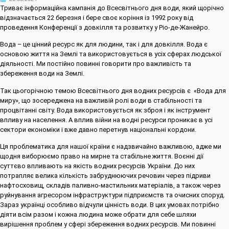
Триває інформаційна кампанія до Всесвітнього дня води, який щорічно
відзначається 22 березня і бере своє коріння із 1992 року від
проведення Конференції з довкілля та розвитку у Ріо-де-Жанейро.
Вода – це цінний ресурс як для людини, так і для довкілля. Вода є
основою життя на Землі та використовується в усіх сферах людської
діяльності. Ми постійно повинні говорити про важливість та
збереження води на Землі.
Так цьогорічною темою Всесвітнього дня водних ресурсів є «Вода для
миру», що зосереджена на важливій ролі води в стабільності та
процвітанні світу. Вода використовується як зброя і як інструмент
впливу на населення. А вплив війни на водні ресурси проникає в усі
сектори економіки і вже давно перетнув національні кордони.
Ця проблематика для нашої країни є надзвичайно важливою, адже ми
щодня виборюємо право на мирне та стабільне життя. Воєнні дії
суттєво впливають на якість водних ресурсів України. До них
потрапляє велика кількість забруднюючих речовин через підриви
нафтосховищ, складів паливно-мастильних матеріалів, а також через
руйнування агресором інфраструктури підприємств та очисних споруд.
Зараз українці особливо відчули цінність води. В цих умовах потрібно
діяти всім разом і кожна людина може обрати для себе шляхи
вирішення проблем у сфері збереження водних ресурсів. Ми повинні