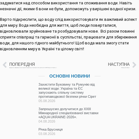
задуматися над способом використання та споживання води. Навіть
незначні дії, якими б вони не були, допоможуть у вирішені водної кризи.
Варто підкреслити, що воду слід використовувати як важливий аспект
для миру. Вода необхідна для життя, щоб люди поверталися,
відновлювали зруйноване та розбудовували нове. Всі разом повинні
сприяти співпраці та гармонії в суспільстві, працювати для збереження
води, для нашого гідного майбутнього! Щоб вода мала змогу стати
відновленням миру в Україні та цілому світі!
ПОПЕРЕДНЯ
НАСТУПНА
Щоденна інформація про водогосподарську ситуацію в зоні діяльності БУВР Пруту та Сірету за 21 березня 2024 р.
«Вода для миру»
ОСНОВНІ НОВИНИ
Захистити Буковину та Румунію від
великої води: Україна та ЄС
запускають спільну систему
протипаводкової безпеки річки Сірет
05.08.2026
Запрошуємо долучитися до ХХІІІ
Міжнародної спеціалізованої виставки
«AQUA UKRAINE-2026».
04.08.2026
Річка Брусниця
03.08.2026