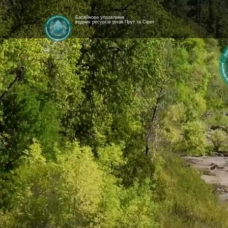
Басейнове управління
водних ресурсів річок Прут та Сірет
[newyear_garland]