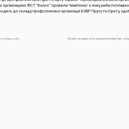
ю організацією ФСТ “Колос” провели Чемпіонат з лову риби поплавк
ходять до складу профспілкової організації БУВР Пруту та Сірету, здоб
Щоденна інформація про водогосподарську ситуацію в зоні діяльності БУВР Пруту та Сірету за 18 вересня 2024р.
Якісний стан водних об’єктів річкового басейну Прут та Сіре