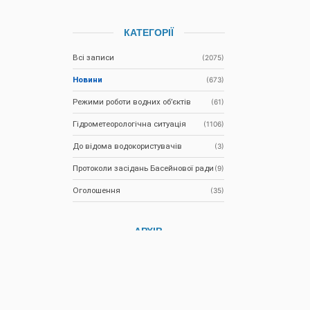
КАТЕГОРІЇ
Всі записи
(2075)
Новини
(673)
Режими роботи водних об’єктів
(61)
Гідрометеорологічна ситуація
(1106)
До відома водокористувачів
(3)
Протоколи засідань Басейнової ради
(9)
Оголошення
(35)
АРХІВ