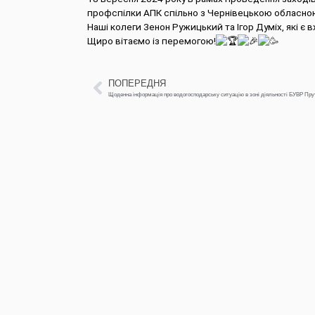
профспілки АПК спільно з Чернівецькою обласно
Наші колеги Зенон Ружицький та Ігор Думіх, які є в
Щиро вітаємо із перемогою!
ПОПЕРЕДНЯ