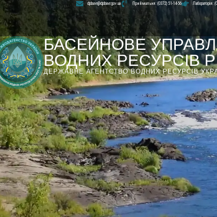
dpbuvr@dpbuvr.gov.ua
Приймальня: (0372) 51-14-56
Лабораторія: (
БАСЕЙНОВЕ УПРАВЛ
ВОДНИХ РЕСУРСІВ РІ
ДЕРЖАВНЕ АГЕНТСТВО ВОДНИХ РЕСУРСІВ УКР