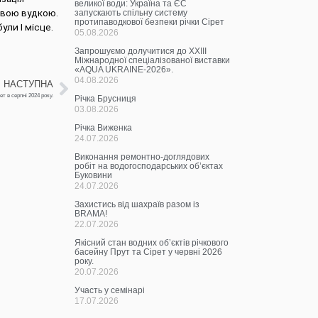
великої води: Україна та ЄС
овою вудкою.
запускають спільну систему
протипаводкової безпеки річки Сірет
ули І місце.
05.08.2026
Запрошуємо долучитися до ХХІІІ
Міжнародної спеціалізованої виставки
«AQUA UKRAINE-2026».
04.08.2026
НАСТУПНА
т в серпні 2024 року.
Річка Брусниця
03.08.2026
Річка Виженка
24.07.2026
Виконання ремонтно-доглядових
робіт на водогосподарських об’єктах
Буковини
24.07.2026
Захистись від шахраїв разом із
BRAMA!
22.07.2026
Якісний стан водних об’єктів річкового
басейну Прут та Сірет у червні 2026
року.
20.07.2026
Участь у семінарі
17.07.2026