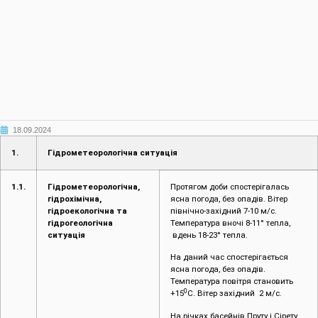
18.09.2024
1.
Гідрометеорологічна ситуація
1.1.
Гідрометеорологічна,
Протягом доби спостерігалась
гідрохімічна,
ясна погода, без опадів. Вітер
гідроекологічна та
північно-західний 7-10 м/с.
гідрогеологічна
Температура вночі 8-11° тепла,
ситуація
вдень 18-23° тепла.
На даний час спостерігається
ясна погода, без опадів.
Температура повітря становить
0
+15
С. Вітер західний 2 м/с.
На річках басейнів Пруту і Сірету