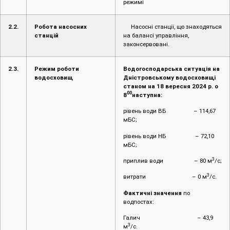
режимі
2.2.
Робота насосних
Насосні станції, що знаходяться
станцій
на балансі управління,
законсервовані.
2.3.
Режим роботи
Водогосподарська ситуація на
водосховищ
Дністровському водосховищі
станом на 18 вересня 2024 р. о
00
8
наступна:
рівень води ВБ – 114,67
мБС;
рівень води НБ – 72,10
мБС;
3
приплив води – 80 м
/с;
3
витрати – 0 м
/с.
Фактичні значення
по
водпостах:
Галич – 43,9
3
м
/с.