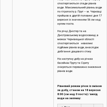
спостерігаються спади рівнів
води. Максимальний рівень води
по гігропосту р. Прут – м. Чернівці
пройшов в другій половині дня 17
вересня із значенням 56 см над
нулем поста.
На річці Дністер та на
Дністровському водосховищі, в
межах Чернівецької області
спостерігаються невеликі
підйоми рівнів води, внаслідок
добігання дощового стоку.
На наступну добу на річках
басейнів Пруту та Сірету
очікуються переважно зниження
рівнів води.
Рівневий режим річок із зміною
за добу, станом на 18 вересня
8:00 (см над 0 поста) / вихід
води на заплаву: