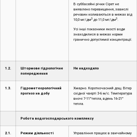
В суббасейні річки Сірет не
виявлено перевищення, завислі
речовин коливаються в межах від
3
3
10,0 мг/дм
до 11,0 мг/дм
.
Усі інші показники якості води
знаходилися в межах норми
гранично допустимої концентрації.
1.2.
Штормове гідрологічне
Не надходило
попередження
1.3.
Гідрометеорологічний
Хмарно. Короткочасний дощ. Вітер
прогноз на добу
східної чверті 3-6 м/с. Температура
вночі 7-11°тепла, вдень 16-21°
тепла.
Робота водогосподарського комплексу
2.1.
Режим діяльності
Управління працює в звичайному