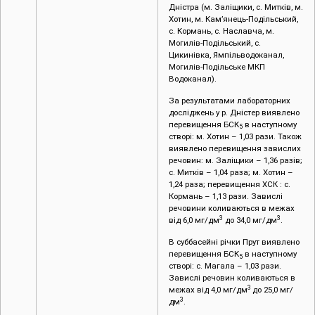
Дністра (м. Заліщики, с. Митків, м.
Хотин, м. Кам’янець-Подільський,
с. Кормань, с. Наславча, м.
Могилів-Подільський, с.
Цикинівка, Ямпільводоканал,
Могилів-Подільське МКП
Водоканал).
За результатами лабораторних
досліджень у р. Дністер виявлено
перевищення БСК
в наступному
5
створі: м. Хотин – 1,03 рази. Також
виявлено перевищення завислих
речовин: м. Заліщики – 1,36 разів;
с. Митків ­­– 1,04 раза; м. Хотин ­–
1,24 раза; перевищення ХСК : с.
Кормань – 1,13 рази. Завислі
речовини коливаються в межах
3
3
від 6,0 мг/дм
до 34,0 мг/дм
.
В суббасейні річки Прут виявлено
перевищення БСК
в наступному
5
створі: с. Магала – 1,03 рази.
Завислі речовин коливаються в
3
межах від 4,0 мг/дм
до 25,0 мг/
3
дм
.