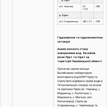
р. Прут
в/п Чернівці
35
/380
(-13)
р. Сірет
в/п Сторожинець
280 (-11)
/550
Гідрохімічна та гідроекологічна
ситуація
Аналіз якісного стану
поверхневих вод басейнів
річок Прут та Сірет на
території Чернівецької області
Протягом
серпня
місяця
Басейновою лабораторією
моніторингу вод БУВР Пруту та
Сірету було відібрано проби води в
18 контрольних створах на річках
та притоках Пруту (м. Чернівці, c.
Маршинці, с. Костичани, с.
Мамалига, с. Магала, смт.
Неполоківці), Сірету (м.
Сторожинець, с. Черепківці) та