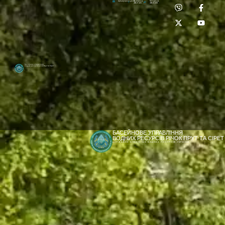
Приймальня:
Лабораторія:
dpbuvr@dpbuvr.gov.ua
(0372) 51-14-56
(0372) 53-92-00
Басейнове управління
водних ресурсів річок Прут та Сірет
БАСЕЙНОВЕ УПРАВЛІННЯ
ВОДНИХ РЕСУРСІВ РІЧОК ПРУТ ТА СІРЕТ
ДЕРЖАВНЕ АГЕНТСТВО ВОДНИХ РЕСУРСІВ УКРАЇНИ
[newyear_garland]