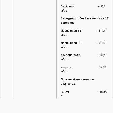
Заліщики – 92,1
3
м
/с.
Середньодобові значення за 17
вересня;
рівень води ВБ – 114,71
мБС;
рівень води НБ – 71,70
мБС;
приплив води – 85,4
3
м
/с;
витрати – 147,8
3
м
/с.
Прогнозні значення
по
водпостах:
3
Галич – 55м
/
с.
Заліщики – 120
3
м
/с.