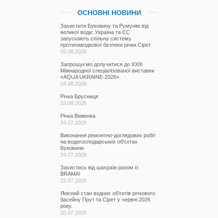
ОСНОВНІ НОВИНИ
Захистити Буковину та Румунію від
великої води: Україна та ЄС
запускають спільну систему
протипаводкової безпеки річки Сірет
05.08.2026
Запрошуємо долучитися до ХХІІІ
Міжнародної спеціалізованої виставки
«AQUA UKRAINE-2026».
04.08.2026
Річка Брусниця
03.08.2026
Річка Виженка
24.07.2026
Виконання ремонтно-доглядових робіт
на водогосподарських об’єктах
Буковини
24.07.2026
Захистись від шахраїв разом із
BRAMA!
22.07.2026
Якісний стан водних об’єктів річкового
басейну Прут та Сірет у червні 2026
року.
20.07.2026