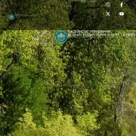
Приймальня:
Лабораторія:
dpbuvr@dpbuvr.gov.ua
(0372) 51-14-56
(0372) 53-92-00
Басейнове управління
водних ресурсів річок Прут та Сірет
БАСЕЙНОВЕ УПРАВЛІННЯ
ВОДНИХ РЕСУРСІВ РІЧОК ПРУТ ТА СІРЕТ
ДЕРЖАВНЕ АГЕНТСТВО ВОДНИХ РЕСУРСІВ УКРАЇНИ
[newyear_garland]