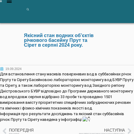
Якісний стан водних об’єктів
річкового басейну Прут та
Сірет в серпні 2024 року.
19.09.2024
Для встановлення стану масивів поверхневих вод в суббасейнах річок
Пруту та Сірету Басейновою лабораторією моніторингу вод БУВР Пруту
та Сірету, а також лабораторією моніторингу вод Західного регіону
Дністровського БУВР відповідно до Програми державного моніторингу
вод впродовж серпня відібрано 33 проби та проведено 1501
вимірювання вмісту пріоритетних специфічних забруднюючих речовин
та хімічних і фізико-хімічних показників якості вод.
Інформація про результати досліджень та якісний стан суббасейнів
річок Пруту та Сірету наведена у інфографіці
ПОПЕРЕДНЯ
НАСТУПНА
Вітаємо із перемогою!
Щоденна інформація про водогосподарську ситуацію в зоні діяльності БУВР Пруту та Сірету за 19 вересня 2024р.