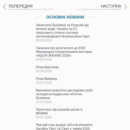
ПОПЕРЕДНЯ
НАСТУПНА
Щоденна інформація про водогосподарську ситуацію в зоні діяльності БУВР Пруту та Сірету за 15 червня 2023 р.
29 червня 2023 року відбудеться чергове онлайн-засідання Басейнової ради Пруту та Сірету.
ОСНОВНІ НОВИНИ
Захистити Буковину та Румунію від
великої води: Україна та ЄС
запускають спільну систему
протипаводкової безпеки річки Сірет
05.08.2026
Запрошуємо долучитися до ХХІІІ
Міжнародної спеціалізованої виставки
«AQUA UKRAINE-2026».
04.08.2026
Річка Брусниця
03.08.2026
Річка Виженка
24.07.2026
Виконання ремонтно-доглядових робіт
на водогосподарських об’єктах
Буковини
24.07.2026
Захистись від шахраїв разом із
BRAMA!
22.07.2026
Якісний стан водних об’єктів річкового
басейну Прут та Сірет у червні 2026