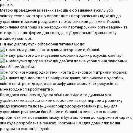
рішень.
Метою проведення вказаних заходів є об’єднання зусиль усіх
заінтересованих сторін у впровадженні європейських підходів до
управління водними ресурсами та екологічними даними в Україні,
посилення співпраці з міжнародними партнерськими організаціями та
створення платформи для координації донорської діяльності у
водному секторі.
Під час діалогу були обговорені питання щодо:
системи управління водними ресурсами в Україні;
внутрішнього фінансування охорони водних ресурсів, санітарії;
майбутніх програм заходів дев’яти планів управління річковими
басейнами України;
поточної міжнародної технічної та фінансової підтримки України;
даних про довкілля та відкритих даних, включаючи водооблік,
якість повітря, відходи, картографування земельних ресурсів та
міжнародне співробітництво.
Впродовж семінару відбувся обмін досвідом та думками між
українськими зацікавленими сторонами та партнерами з розвитку
щодо існуючих та потенційних природоорієнтованих рішень для
управління річковими басейнами в Україні та визначено ключові
пріоритети, які потенційно можуть бути включені до «дорожньої карти»,
яка буде розроблена в рамках Програми «ЄС для довкілля: водні
ресурси та екологічні дані».