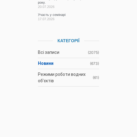
року.
20.07.2026
Участь у семінарі
17.07.2026
КАТЕГОРІЇ
Всі записи
(2075)
Новини
(673)
Режими роботи водних
(61)
об’єктів
Гідрометеорологічна
(1106)
ситуація
До відома
(3)
водокористувачів
Протоколи засідань
(9)
Басейнової ради