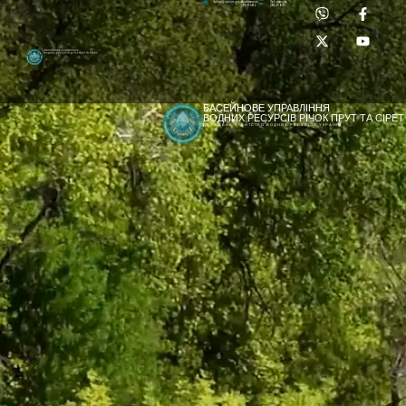
Приймальня:
Лабораторія:
dpbuvr@dpbuvr.gov.ua
(0372) 51-14-56
(0372) 53-92-00
Басейнове управління
водних ресурсів річок Прут та Сірет
БАСЕЙНОВЕ УПРАВЛІННЯ
ВОДНИХ РЕСУРСІВ РІЧОК ПРУТ ТА СІРЕТ
ДЕРЖАВНЕ АГЕНТСТВО ВОДНИХ РЕСУРСІВ УКРАЇНИ
[newyear_garland]