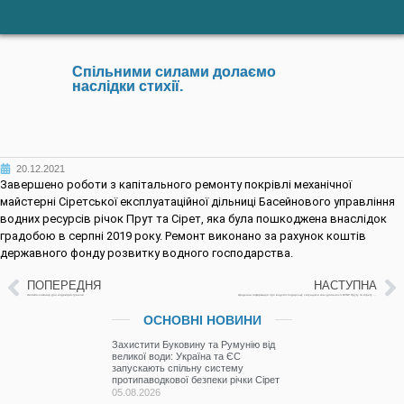
Спільними силами долаємо
наслідки стихії.
20.12.2021
Завершено роботи з капітального ремонту покрівлі механічної
майстерні Сіретської експлуатаційної дільниці Басейнового управління
водних ресурсів річок Прут та Сірет, яка була пошкоджена внаслідок
градобою в серпні 2019 року. Ремонт виконано за рахунок коштів
державного фонду розвитку водного господарства.
ПОПЕРЕДНЯ
НАСТУПНА
Онлайн-семінар для водокористувачів
Щоденна інформація про водогосподарську ситуацію в зоні діяльності БУВР Пруту та Сірету на 20 грудня 2021 року
ОСНОВНІ НОВИНИ
Захистити Буковину та Румунію від
великої води: Україна та ЄС
запускають спільну систему
протипаводкової безпеки річки Сірет
05.08.2026