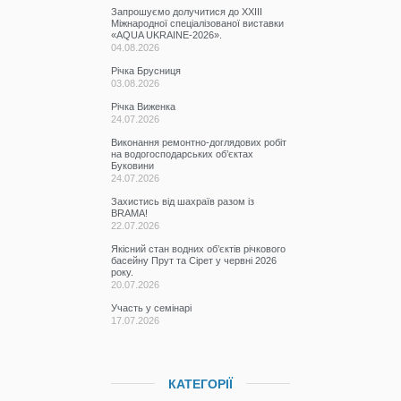
Запрошуємо долучитися до ХХІІІ
Міжнародної спеціалізованої виставки
«AQUA UKRAINE-2026».
04.08.2026
Річка Брусниця
03.08.2026
Річка Виженка
24.07.2026
Виконання ремонтно-доглядових робіт
на водогосподарських об’єктах
Буковини
24.07.2026
Захистись від шахраїв разом із
BRAMA!
22.07.2026
Якісний стан водних об’єктів річкового
басейну Прут та Сірет у червні 2026
року.
20.07.2026
Участь у семінарі
17.07.2026
КАТЕГОРІЇ