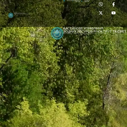
Приймальня:
Лабораторія:
dpbuvr@dpbuvr.gov.ua
(0372) 51-14-56
(0372) 53-92-00
Басейнове управління
водних ресурсів річок Прут та Сірет
БАСЕЙНОВЕ УПРАВЛІННЯ
ВОДНИХ РЕСУРСІВ РІЧОК ПРУТ ТА СІРЕТ
ДЕРЖАВНЕ АГЕНТСТВО ВОДНИХ РЕСУРСІВ УКРАЇНИ
[newyear_garland]