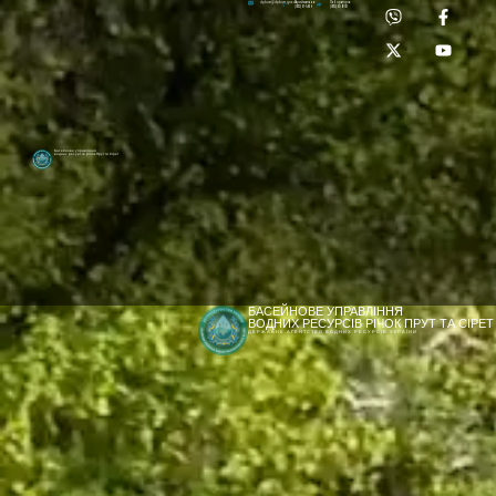
Приймальня:
Лабораторія:
dpbuvr@dpbuvr.gov.ua
(0372) 51-14-56
(0372) 53-92-00
Басейнове управління
водних ресурсів річок Прут та Сірет
БАСЕЙНОВЕ УПРАВЛІННЯ
ВОДНИХ РЕСУРСІВ РІЧОК ПРУТ ТА СІРЕТ
ДЕРЖАВНЕ АГЕНТСТВО ВОДНИХ РЕСУРСІВ УКРАЇНИ
[newyear_garland]