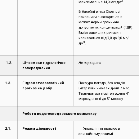
3
максимальне 14,0 мг/дм
.
В басейні річки Сірет всі
показники знаходяться в
межах норми гранично
допустимих концентрацій (ГДК).
Вміст завислих речовин
коливається від 7,0 до 9,0 мг/
3
дм
.
1.2.
Штормове гідрологічне
Не надходило
попередження
1.3.
Гідрометеорологічний
Похмура погода, без опадів.
прогноз на добу
Вітер північно-західний 7 м/с.
Температура повітря вдень 4°
морозу, вночі до 5° морозу.
Робота водогосподарського комплексу
2.1.
Режим діяльності
Управління працює в
звичайному режимі