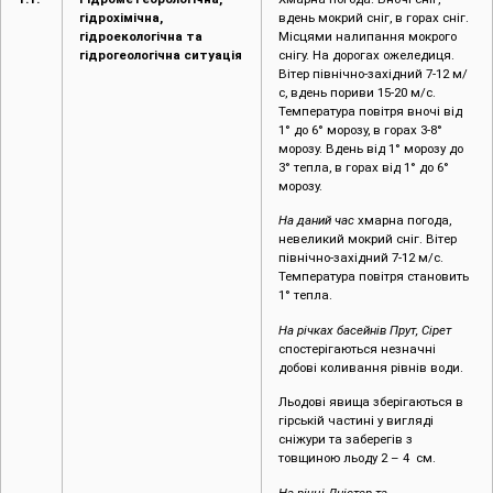
гідрохімічна,
вдень мокрий сніг, в горах сніг.
гідроекологічна та
Місцями налипання мокрого
гідрогеологічна ситуація
снігу. На дорогах ожеледиця.
Вітер північно-західний 7-12 м/
с, вдень пориви 15-20 м/с.
Температура повітря вночі від
1° до 6° морозу, в горах 3-8°
морозу. Вдень від 1° морозу до
3° тепла, в горах від 1° до 6°
морозу.
На даний час
хмарна погода,
невеликий мокрий сніг. Вітер
північно-західний 7-12 м/с.
Температура повітря становить
1° тепла.
На річках басейнів Прут, Сірет
спостерігаються незначні
добові коливання рівнів води.
Льодові явища зберігаються в
гірській частині у вигляді
сніжури та заберегів з
товщиною льоду 2 – 4 см.
На річці Дністер та