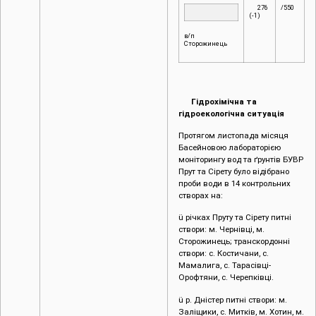
276
/550
(-1)
в/п
Сторожинець
Гідрохімічна та
гідроекологічна ситуація
Протягом листопада місяця
Басейновою лабораторією
моніторингу вод та ґрунтів БУВР
Прут та Сірету було відібрано
проби води в 14 контрольних
створах на:
ü річках Пруту та Сірету питні
створи: м. Чернівці, м.
Сторожинець; транскордонні
створи: с. Костичани, с.
Мамалига, с. Тарасівці-
Орофтяни, с. Черепківці.
ü р. Дністер питні створи: м.
Заліщики, с. Митків, м. Хотин, м.