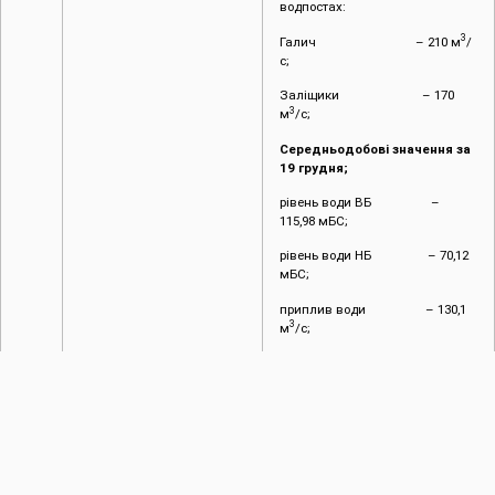
водпостах:
3
Галич – 210 м
/
с;
Заліщики – 170
3
м
/с;
Середньодобові значення за
1
9
грудня;
рівень води ВБ –
115,98 мБС;
рівень води НБ – 70,12
мБС;
приплив води – 130,1
3
м
/с;
3
витрати – 96 м
/с.
Фактичні значення
по
водпостах:
3
Галич – 152 м
/
с;