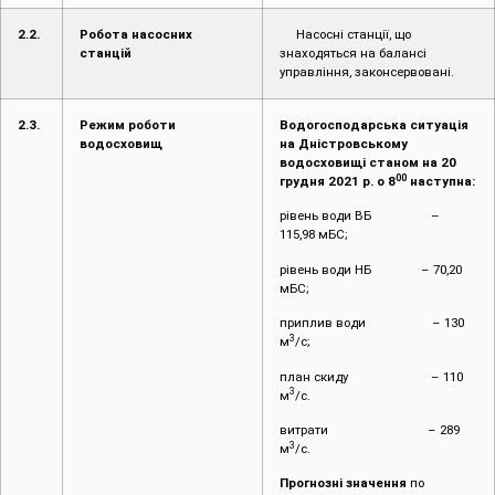
2.2.
Робота насосних
Насосні станції, що
станцій
знаходяться на балансі
управління, законсервовані.
2.3.
Режим роботи
Водогосподарська ситуація
водосховищ
на Дністровському
водосховищі станом на 20
00
грудня 2021 р. о 8
наступна:
рівень води ВБ –
115,98 мБС;
рівень води НБ – 70,20
мБС;
приплив води – 130
3
м
/с;
план скиду – 110
3
м
/с.
витрати – 289
3
м
/с.
Прогнозні значення
по