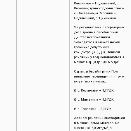
Кам’янець – Подільський, с.
Кормань; транскордонні створи:
с. Наславча, м. Могилів –
Подільський, с. Цикинівка.
За результатами лабораторних
досліджень в басейні річки
Дністер всі показники
знаходяться в межах норми
гранично допустимих
концентрацій (ГДК). Завислі
речовини у воді коливаються в
3
межах від 8,0 до 13,0 мг/дм
.
Однак, в басейні річки Прут
виявлено перевищення нітрит-
іону у таких пунктах:
Ø с. Костичани – 1,7 ГДК;
Ø с. Мамалига – 1,6 ГДК;
Ø с. Тарасівці – 2,0 ГДК.
Завислі речовини знаходяться
в межах норми, мінімальне
3
значення 6,0 мг/дм
, а