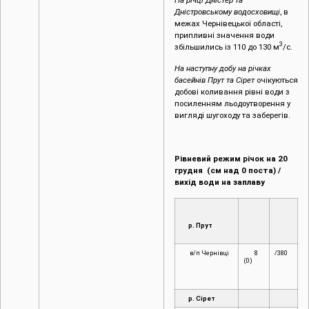
Дністровському водосховищі
, в
межах Чернівецької області,
припливні значення води
3
збільшились із 110 до 130 м
/с.
На наступну добу на річках
басейнів Прут та Сірет
очікуються
добові коливання рівні води з
посиленням льодоутворення у
вигляді шугоходу та заберегів.
Рівневий режим річок на 20
грудня (см над 0 поста) /
вихід води на заплаву
р. Прут
в/п Чернівці
8
/380
(0)
р. Сірет