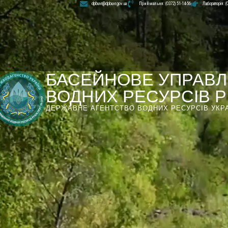
dpbuvr@dpbuvr.gov.ua
Приймальня: (0372) 51-14-56
Лабораторія: (
БАСЕЙНОВЕ УПРАВЛ
ВОДНИХ РЕСУРСІВ РІ
ДЕРЖАВНЕ АГЕНТСТВО ВОДНИХ РЕСУРСІВ УКР