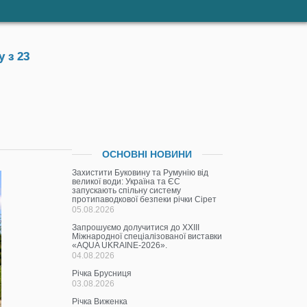
 з 23
ОСНОВНІ НОВИНИ
Захистити Буковину та Румунію від
великої води: Україна та ЄС
запускають спільну систему
протипаводкової безпеки річки Сірет
05.08.2026
Запрошуємо долучитися до ХХІІІ
Міжнародної спеціалізованої виставки
«AQUA UKRAINE-2026».
04.08.2026
Річка Брусниця
03.08.2026
Річка Виженка