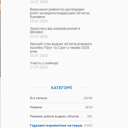
24.07.2026
Виконання ремонтно-доглядових
робіт на водогосподарських об’єктах
Буковини
24.07.2026
Захистись від шахраїв разом із
BRAMA!
22.07.2026
Якісний стан водних об’єктів річкового
басейну Прут та Сірет у червні 2026
року.
20.07.2026
Участь у семінарі
17.07.2026
КАТЕГОРІЇ
Всі записи
(2076)
Новини
(673)
Режими роботи водних об’єктів
(61)
Гідрометеорологічна ситуація
(1107)