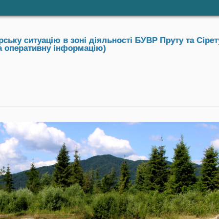
ьку ситуацію в зоні діяльності БУВР Пруту та Сірету
та оперативну інформацію)