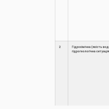
2
Гідрохімічна (якість вод
гідрогеологічна ситуаці