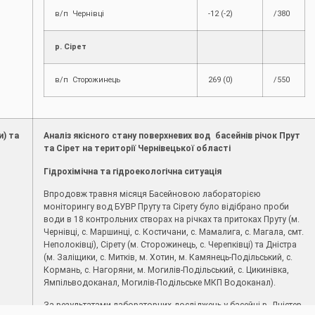
в/п Чернівці
-12 (-2)
/380
р. Сірет
в/п Сторожинець
269 (0)
/550
и) та
Аналіз якісного стану поверхневих вод басейнів річок Прут
я
та Сірет на території Чернівецької області
Гідрохімічна та гідроекологічна ситуація
Впродовж травня місяця Басейновою лабораторією
моніторингу вод БУВР Пруту та Сірету було відібрано проби
води в 18 контрольних створах на річках та притоках Пруту (м.
Чернівці, c. Маршинці, с. Костичани, с. Мамалига, с. Магала, смт.
Неполоківці), Сірету (м. Сторожинець, с. Черепківці) та Дністра
(м. Заліщики, с. Митків, м. Хотин, м. Камянець-Подільський, с.
Кормань, с. Нагоряни, м. Могилів-Подільський, с. Цикинівка,
Ямпільводоканал, Могилів-Подільське МКП Водоканал).
За результатами лабораторних досліджень у басейні р. Дністер