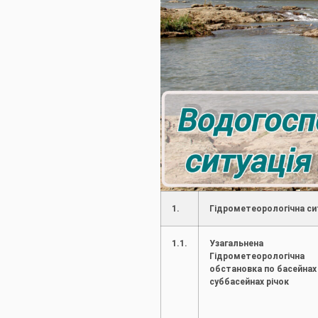
1.
Гідрометеорологічна си
1.1.
Узагальнена
Гідрометеорологічна
обстановка по басейнах 
суббасейнах річок