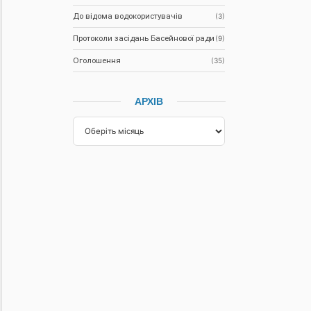
До відома водокористувачів
(3)
Протоколи засідань Басейнової ради
(9)
Оголошення
(35)
АРХІВ