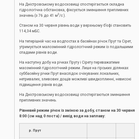
На Дністровському водосховищі спостерігається складна
гідрологічна обстановка, фіксується зменшення припливних
3
значень (з 76 до 41 м
/с ).
Станом на 30 червня рівень води у верхньому б’єфі становить
114,34 мБС.
На теперішній час на водпостах в басейнах річок Прут та Сірет,
утримується малозмінний гідрологічний режим із подальшими
спадами рівнів води.
На наступну добу на річках Пруту і Сірету переважатиме
маозмінний гідрологічний режим. Лише на гірських ділянках
суббасейну річки Прут внаслідок очікуваних локальних,
нетривалих, зливових дощів можливі швидкоплинні, невисокі
підвищення рівнів води.
На Дністровському водосховищі спостерігаються зменшення
припливних значень.
Рівневий режим річок із зміною за добу, станом на 30 червня
8:00 (см над 0 поста) / вихід води на заплаву:
р. Прут