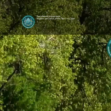
Басейнове управління
водних ресурсів річок Прут та Сірет
[newyear_garland]