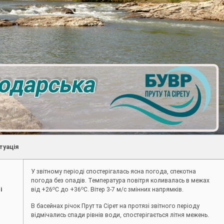
туація
У звітному періоді спостерігалась ясна погода, спекотна
погода без опадів. Температура повітря коливалась в межах
о
о
і
від +26
С до +36
С. Вітер 3-7 м/с змінних напрямків.
В басейнах річок Прут та Сірет на протязі звітного періоду
відмічались спади рівнів води, спостерігається літня межень.