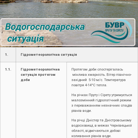
1.
Гідрометеорологічна ситуація
1.1.
Гідрометеорологічна
Протягом доби спостерігалась
ситуація протягом
мінлива хмарність. Вітер північно-
доби
західний 5-10 м/с. Температура
повітря 4-14°С тепла.
На річках Пруту і Сірету утримується
малозмінний гідрологічний режим
з переважанням незначних спадів
рівнів води.
На річці Дністер та Дністровському
водосховищі, в межах Чернівецької
області, відмічаються добові
коливання рівнів води.