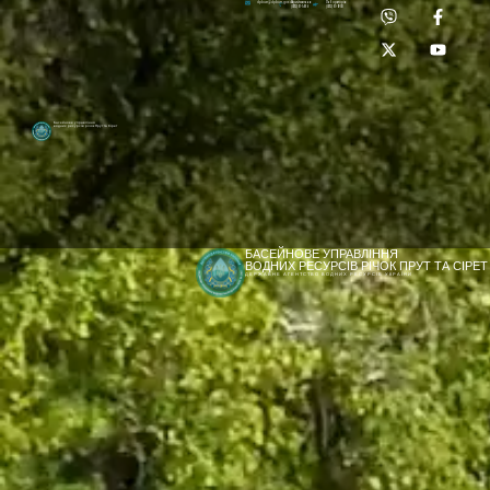
Приймальня:
Лабораторія:
dpbuvr@dpbuvr.gov.ua
(0372) 51-14-56
(0372) 53-92-00
Басейнове управління
водних ресурсів річок Прут та Сірет
БАСЕЙНОВЕ УПРАВЛІННЯ
ВОДНИХ РЕСУРСІВ РІЧОК ПРУТ ТА СІРЕТ
ДЕРЖАВНЕ АГЕНТСТВО ВОДНИХ РЕСУРСІВ УКРАЇНИ
[newyear_garland]