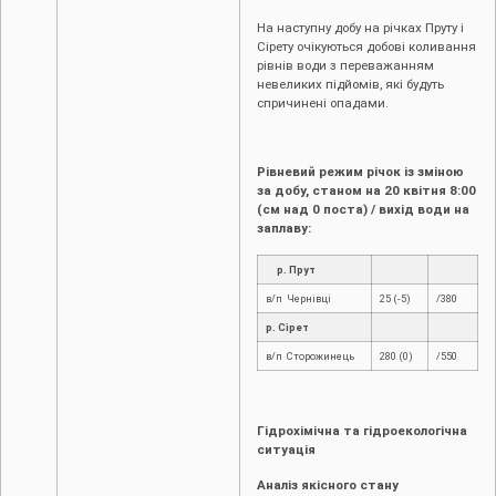
На наступну добу на річках Пруту і
Сірету очікуються добові коливання
рівнів води з переважанням
невеликих підйомів, які будуть
спричинені опадами.
Рівневий режим річок із зміною
за добу, станом на 20 квітня 8:00
(см над 0 поста) / вихід води на
заплаву:
р. Прут
в/п Чернівці
25 (-5)
/380
р. Сірет
в/п Сторожинець
280 (0)
/550
Гідрохімічна та гідроекологічна
ситуація
Аналіз якісного стану