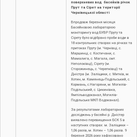
поверхневих вод басейнів річок
Прут та Сірет на території
Чернівецької області
Впродовж березня місяця
Басейновою лабораторією
моніторингу вод БУВР Пруту та
Сірету було відібрано проби води в
18 контрольних створах на річках та
притоках Пруту (м. Чернівці, c.
Маршинці, с. Костичани, с.
Мамалига, с. Магала, смт.
Неполоківці), Сірету (м.
Сторожинець, с. Черепківці) та
Дністра (м. Заліщики, с. Митків, м.
Хотин, м. Камянець-Подільський, с.
Кормань, с.Нагоряни, м. Могилів-
Подільський, с. Цикинівка,
Ямпільводоканал, Могилів-
Подільське МКП Водоканал).
За результатами лабораторних
досліджень у басейні р. Дністер
виявлено перевищення БСК 5 в
наступних створах: м. Заліщики –
1,06 разів, м. Хотин – 1,06 разів. 9
березня 2026 року зафіксовано