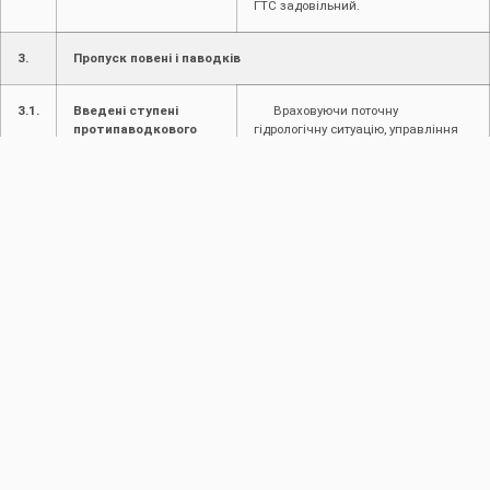
ГТС задовільний.
3.
Пропуск повені і паводків
3.1.
Введені ступені
Враховуючи поточну
протипаводкового
гідрологічну ситуацію, управління
захисту
працює в звичайному режимі.
4.
Інформація про надзвичайні ситуації (НС)
4.1.
Інформація про
Не надходило
надзвичайні ситуації
(НС) на
водогосподарських
об’єктах в межах
діяльності
4.2.
Інформація про
Не надходило
надзвичайні ситуації
на
водогосподарських
об’єктах в межах