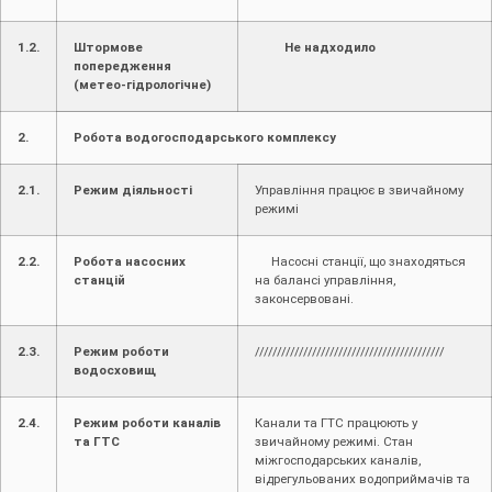
1.2.
Штормове
Не надходило
попередження
(метео-гідрологічне)
2.
Робота водогосподарського комплексу
2.1.
Режим діяльності
Управління працює в звичайному
режимі
2.2.
Робота насосних
Насосні станції, що знаходяться
станцій
на балансі управління,
законсервовані.
2.3.
Режим роботи
///////////////////////////////////////////
водосховищ
2.4.
Режим роботи каналів
Канали та ГТС працюють у
та ГТС
звичайному режимі. Стан
міжгосподарських каналів,
відрегульованих водоприймачів та