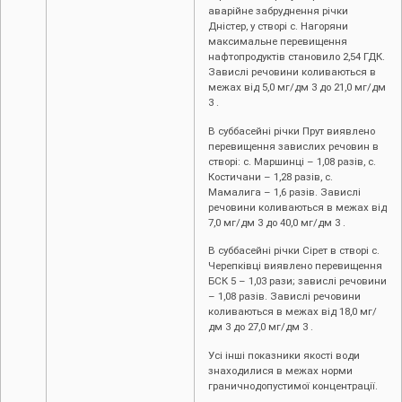
аварійне забруднення річки
Дністер, у створі с. Нагоряни
максимальне перевищення
нафтопродуктів становило 2,54 ГДК.
Завислі речовини коливаються в
межах від 5,0 мг/дм 3 до 21,0 мг/дм
3 .
В суббасейні річки Прут виявлено
перевищення завислих речовин в
створі: c. Маршинці – 1,08 разів, с.
Костичани – 1,28 разів, с.
Мамалига – 1,6 разів. Завислі
речовини коливаються в межах від
7,0 мг/дм 3 до 40,0 мг/дм 3 .
В суббасейні річки Сірет в створі с.
Черепківці виявлено перевищення
БСК 5 – 1,03 рази; завислі речовини
– 1,08 разів. Завислі речовини
коливаються в межах від 18,0 мг/
дм 3 до 27,0 мг/дм 3 .
Усі інші показники якості води
знаходилися в межах норми
граничнодопустимої концентрації.