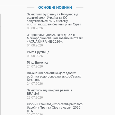
ОСНОВНІ НОВИНИ
Захистити Буковину та Румунію від
великої води: Україна та ЄС
запускають спільну систему
протипаводкової безпеки річки Сірет
05.08.2026
Запрошуємо долучитися до ХХІІІ
Міжнародної спеціалізованої виставки
«AQUA UKRAINE-2026».
04.08.2026
Річка Брусниця
03.08.2026
Річка Виженка
24.07.2026
Виконання ремонтно-доглядових
робіт на водогосподарських об’єктах
Буковини
24.07.2026
Захистись від шахраїв разом із
BRAMA!
22.07.2026
Якісний стан водних об’єктів річкового
басейну Прут та Сірет у червні 2026
року.
20.07.2026