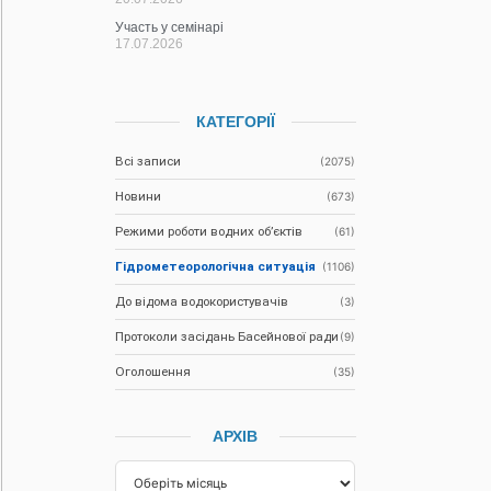
Участь у семінарі
17.07.2026
КАТЕГОРІЇ
Всі записи
(2075)
Новини
(673)
Режими роботи водних об’єктів
(61)
Гідрометеорологічна ситуація
(1106)
До відома водокористувачів
(3)
Протоколи засідань Басейнової ради
(9)
Оголошення
(35)
АРХІВ