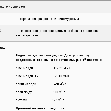
ького комплексу
Управління працює в звичайному режимі
й
Насосні станції, що знаходяться на балансі управління,
законсервовані.
овищ
Водогосподарська ситуація на Дністровському
00
водосховищі станом на 6 жовтня 2022 р. о 8
наступна:
рівень води ВБ – 117,21 мБС;
рівень води НБ – 71,10 мБС;
3
приплив води – 470 м
/с;
3
план скиду – 110 м
/с.
3
витрати – 172 м
/с.
Прогнозні значення
по водпостах: