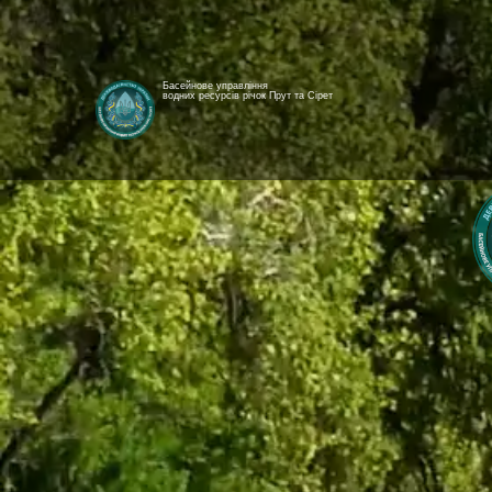
Басейнове управління
водних ресурсів річок Прут та Сірет
[newyear_garland]