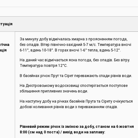
туація
За минулу добу відмічалась хмарна з проясненням погода,
гічна
без опадів. Вітер північно-західний 5-7 м/с. Температура вночі
ація
6-11°, вдень 10-18°. В горах вночі 1-6° тепла, вдень 5-12°.
На даний час відмічається ясна погода, без опадів. Без вітру.
Температура повітря 12°С.
В басейнах річок Прут та Сірет переважають спади рівнів води.
На Дністровському водосховищі спостерігається поступове
збільшення припливних значень води.
На наступну добу на річках басейнів Прута та Сірету очікуються
добові коливання рівнів води з переважанням спадів.
Рівневий режим річок із зміною за добу, станом на 6 жовтня
8:00 (см над 0 поста) / вихід води на заплаву: