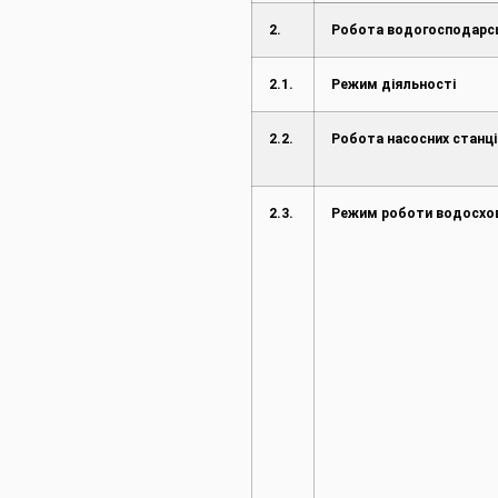
2.
Робота водогосподарс
2.1.
Режим діяльності
2.2.
Робота насосних станці
2.3.
Режим роботи водосх