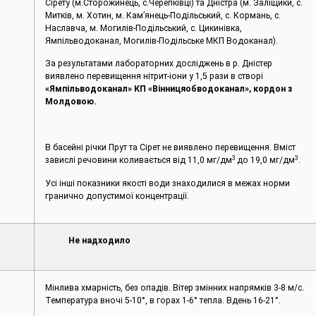
Сірету (м.Сторожинець, с.Черепківці) та Дністра (м. Заліщики, с.
Митків, м. Хотин, м. Кам’янець-Подільський, с. Кормань, с.
Наславча, м. Могилів-Подільський, с. Цикинівка,
Ямпільводоканал, Могилів-Подільське МКП Водоканал).
За результатами лабораторних досліджень в р. Дністер
виявлено перевищення нітрит-іони у 1,5 рази в створі
«Ямпільводоканал»
КП «Вінницяобводоканал», кордон з
Молдовою.
В басейні річки Прут та Сірет не виявлено перевищення. Вміст
3
3
завислі речовини коливається від 11,0 мг/дм
до 19,0 мг/дм
.
Усі інші показники якості води знаходилися в межах норми
гранично допустимої концентрації.
Не надходило
Мінлива хмарність, без опадів. Вітер змінних напрямків 3-8 м/с.
Температура вночі 5-10°, в горах 1-6° тепла. Вдень 16-21°.