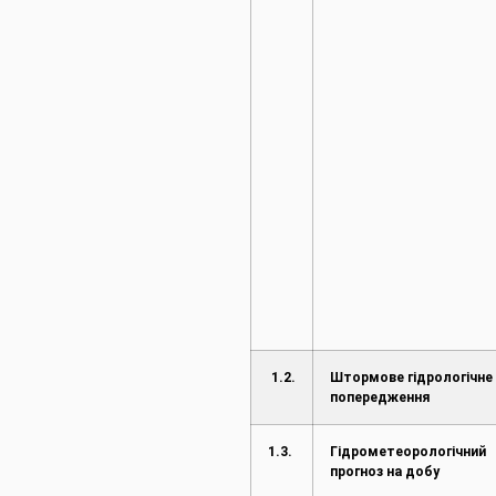
1.2.
Штормове гідрологічне
попередження
1.3.
Гідрометеорологічний
прогноз на добу