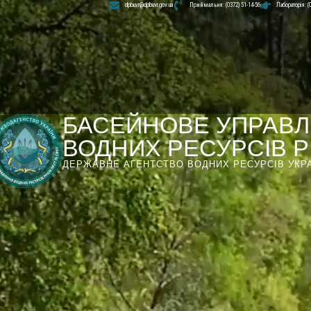
dpbuvr@dpbuvr.gov.ua
Приймальня: (0372) 51-14-56
Лабораторія: (
БАСЕЙНОВЕ УПРАВЛ
ВОДНИХ РЕСУРСІВ РІ
ДЕРЖАВНЕ АГЕНТСТВО ВОДНИХ РЕСУРСІВ УКР