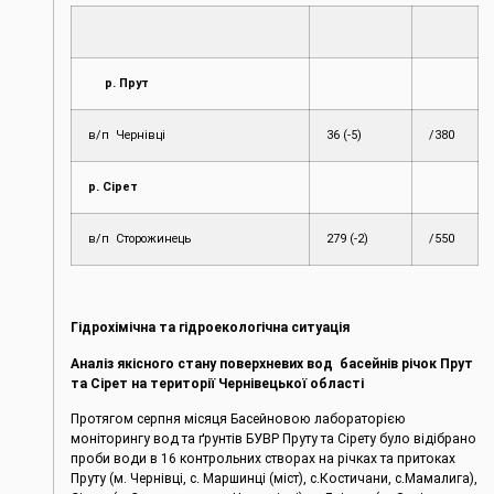
р. Прут
в/п Чернівці
36 (-5)
/380
р. Сірет
в/п Сторожинець
279 (-2)
/550
Гідрохімічна та гідроекологічна ситуація
Аналіз якісного стану поверхневих вод басейнів річок Прут
та Сірет на території Чернівецької області
Протягом серпня місяця Басейновою лабораторією
моніторингу вод та ґрунтів БУВР Пруту та Сірету було відібрано
проби води в 16 контрольних створах на річках та притоках
Пруту (м. Чернівці, с. Маршинці (міст), с.Костичани, с.Мамалига),