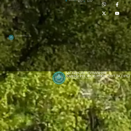
Приймальня:
Лабораторія:
dpbuvr@dpbuvr.gov.ua
(0372) 51-14-56
(0372) 53-92-00
Басейнове управління
водних ресурсів річок Прут та Сірет
БАСЕЙНОВЕ УПРАВЛІННЯ
ВОДНИХ РЕСУРСІВ РІЧОК ПРУТ ТА СІРЕТ
ДЕРЖАВНЕ АГЕНТСТВО ВОДНИХ РЕСУРСІВ УКРАЇНИ
[newyear_garland]