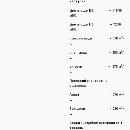
наступна:
рівень води ВБ – 119,38
мБС;
рівень води НБ – 72,90
мБС;
3
приплив води – 310 м
/
с;
3
план скиду – 350 м
/
с.
3
витрати – 578 м
/
с.
Прогнозні значення
по
водпостах:
3
Галич – 270 м
/
с;
3
Заліщики – 280 м
/
с;
Середньодобові значення за 1
травня;