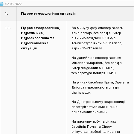
02.05.2022
1.
Гідрометеорологічна ситуація
1.1.
Гідрометеорологічна,
За минулу добу, спостерігалась
гідрохімічна,
ясна погода, без опадів. Вітер
гідроекологічна та
північно-західний 5-10 м/с.
гідрогеологічна
Температура вночі 5-10° тепла,
ситуація
вдень 15-21° тепла..
На даний час спостерігається
мінлива хмарність, без опадів.
Вітер південний 5-10 м/с.,
температура повітря +14°С.
На річках басейнів Прута, Сірету та
Дністра переважають спади
рівнів води.
На Дністровському водосховищі
спостерігається зменшення
припливних значень
На наступну добу на річках
басейнів Прута та Сірету
очікуються добові коливання