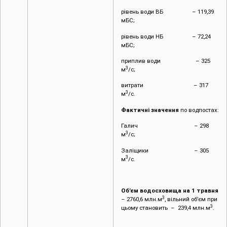
рівень води ВБ – 119,39
мБС;
рівень води НБ – 72,24
мБС;
приплив води – 325
3
м
/с;
витрати – 317
3
м
/с.
Фактичні значення
по водпостах:
Галич – 298
3
м
/с;
Заліщики – 305
3
м
/с.
Об’єм водосховища на 1 травня
3
– 2760,6 млн.м
, вільний об’єм при
3
цьому становить – 239,4 млн.м
.