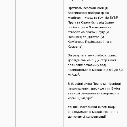
Протягом березня місяця
Басейновою лабораторією
моніторингу вод та ґрунтів БУВР
Пруту та Сірету було відібрано
проби води в 3 контрольних
створах на річках Пруту (м.
Чернівці) та Дністра (м.
Кам’янець-Подільський та с.
Кормань).
За результатами лабораторних
досліджень на р. Дністер вміст
завислих речовин у воді
коливаються в межах від 6,0 до 8,0
3
мг/дм
.
В басейні річки Прут в м. Чернівці
не виявлено перевищення. Вміст
завислі речовини знаходяться в
3
нормі 9,0мг/дм
Усі інші показники якості води
знаходилися в межах гранично
допустимої концентрації.