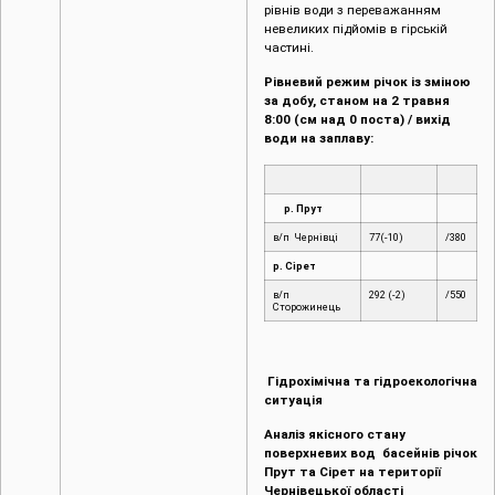
рівнів води з переважанням
невеликих підйомів в гірській
частині.
Рівневий режим річок із зміною
за добу, станом на 2 травня
8:00 (см над 0 поста) / вихід
води на заплаву:
р. Прут
в/п Чернівці
77(-10)
/380
р. Сірет
в/п
292 (-2)
/550
Сторожинець
Гідрохімічна та гідроекологічна
ситуація
Аналіз якісного стану
поверхневих вод басейнів річок
Прут та Сірет на території
Чернівецької області