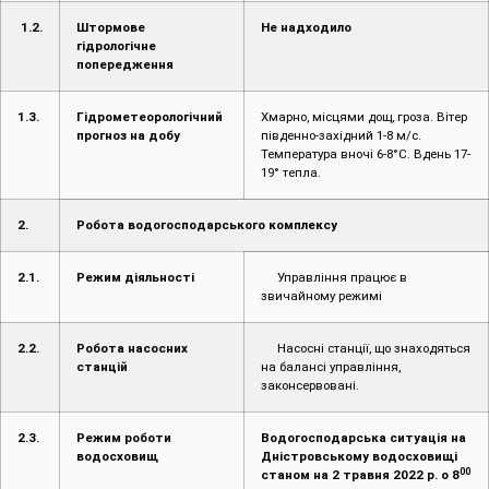
1.2.
Штормове
Не надходило
гідрологічне
попередження
1.3.
Гідрометеорологічний
Хмарно, місцями дощ, гроза. Вітер
прогноз на добу
південно-західний 1-8 м/с.
Температура вночі 6-8°С. Вдень 17-
19° тепла.
2.
Робота водогосподарського комплексу
2.1.
Режим діяльності
Управління працює в
звичайному режимі
2.2.
Робота насосних
Насосні станції, що знаходяться
станцій
на балансі управління,
законсервовані.
2.3.
Режим роботи
Водогосподарська ситуація на
водосховищ
Дністровському водосховищі
00
станом на 2 травня 2022 р. о 8