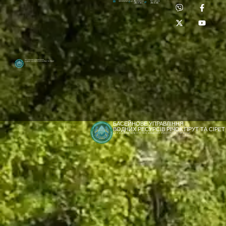
Приймальня:
Лабораторія:
dpbuvr@dpbuvr.gov.ua
(0372) 51-14-56
(0372) 53-92-00
Басейнове управління
водних ресурсів річок Прут та Сірет
БАСЕЙНОВЕ УПРАВЛІННЯ
ВОДНИХ РЕСУРСІВ РІЧОК ПРУТ ТА СІРЕТ
ДЕРЖАВНЕ АГЕНТСТВО ВОДНИХ РЕСУРСІВ УКРАЇНИ
[newyear_garland]