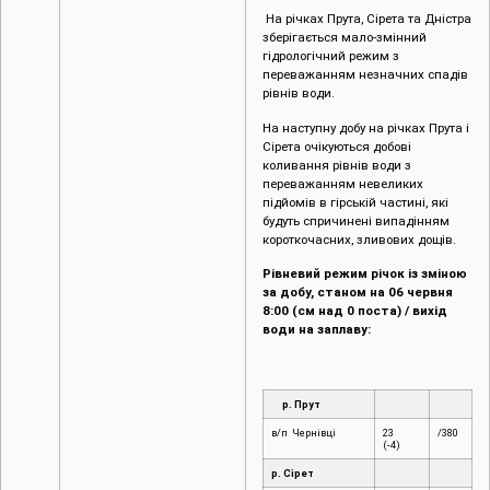
На річках Прута, Сірета та Дністра
зберігається мало-змінний
гідрологічний режим з
переважанням незначних спадів
рівнів води.
На наступну добу на річках Прута і
Сірета очікуються добові
коливання рівнів води з
переважанням невеликих
підйомів в гірській частині, які
будуть спричинені випадінням
короткочасних, зливових дощів.
Рівневий режим річок із зміною
за добу, станом на 06 червня
8:00 (см над 0 поста) / вихід
води на заплаву:
р. Прут
в/п Чернівці
23
/380
(-4)
р. Сірет