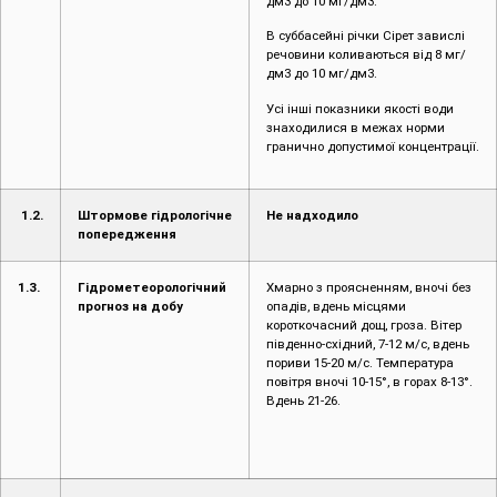
дм3 до 10 мг/дм3.
В суббасейні річки Сірет завислі
речовини коливаються від 8 мг/
дм3 до 10 мг/дм3.
Усі інші показники якості води
знаходилися в межах норми
гранично допустимої концентрації.
1.2.
Штормове гідрологічне
Не надходило
попередження
1.3.
Гідрометеорологічний
Хмарно з проясненням, вночі без
прогноз на добу
опадів, вдень місцями
короткочасний дощ, гроза. Вітер
південно-східний, 7-12 м/с, вдень
пориви 15-20 м/с. Температура
повітря вночі 10-15°, в горах 8-13°.
Вдень 21-26.