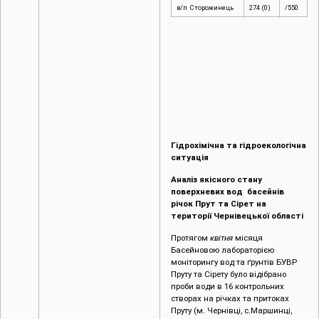
в/п Сторожинець
274 (0)
/550
Гідрохімічна та гідроекологічна
ситуація
Аналіз якісного стану
поверхневих вод басейнів
річок Прут та Сірет на
території Чернівецької області
Протягом
квітня
місяця
Басейновою лабораторією
моніторингу вод та ґрунтів БУВР
Пруту та Сірету було відібрано
проби води в 16 контрольних
створах на річках та притоках
Пруту (м. Чернівці, c.Маршинці,