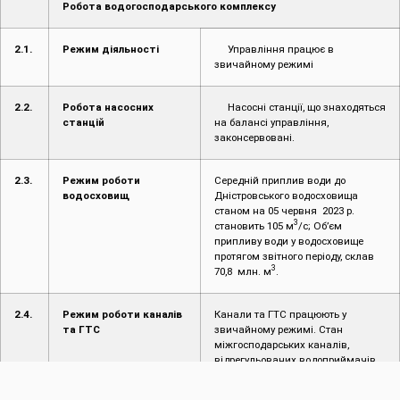
Робота водогосподарського комплексу
2.1.
Режим діяльності
Управління працює в
звичайному режимі
2.2.
Робота насосних
Насосні станції, що знаходяться
станцій
на балансі управління,
законсервовані.
2.3.
Режим роботи
Середній приплив води до
водосховищ
Дністровського водосховища
станом на 05 червня 2023 р.
3
становить 105 м
/с; Об’єм
припливу води у водосховище
протягом звітного періоду, склав
3
70,8 млн. м
.
2.4.
Режим роботи каналів
Канали та ГТС працюють у
та ГТС
звичайному режимі. Стан
міжгосподарських каналів,
відрегульованих водоприймачів
та ГТС задовільний.