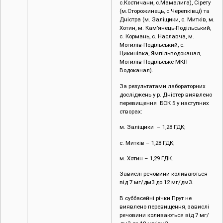
с.Костичани, с.Мамалига), Сірету
(м.Сторожинець, с.Черепківці) та
Дністра (м. Заліщики, с. Митків, м.
Хотин, м. Кам’янець-Подільський,
с. Кормань, с. Наславча, м.
Могилів-Подільський, с.
Цикинівка, Ямпільводоканал,
Могилів-Подільське МКП
Водоканал).
За результатами лабораторних
досліджень у р. Дністер виявлено
перевищення БСК 5 у наступних
створах:
м. Заліщики – 1,28 ГДК;
с. Митків – 1,28 ГДК;
м. Хотин – 1,29 ГДК.
Завислі речовини коливаються
від 7 мг/дм3 до 12 мг/дм3.
В суббасейні річки Прут не
виявлено перевищення, завислі
речовини коливаються від 7 мг/