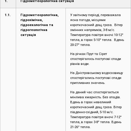
1.
Гідрометеорологічна ситуація
1.1.
Гідрометеорологічна,
У звітному періоді, переважала
гідрохімічна,
ясна погода, місцями
гідроекологічна та
короткочасний дощ, гроза. Вітер
гідрогеологічна
змінних напрямків, 3-8 м/с.
ситуація
Температура повітря вночі 10-12°
тепла, в горах 5-10° тепла. Вдень
20-27° тепла.
На річках Прут та Сірет
спостерігалось поступові спади
рівнів води.
На Дністровському водосховищу
спостерігались поступові спади
припливних значень.
На даний час спостерігається
мінлива хмарність. Без опадів.
Вдень в горах невеликий
короткочасний дощ, гроза. Вітер
південно-східний, 5-10 м/с.
Температура повітря вночі 7-12°
тепла, в горах 3-8° тепла. Вдень
21-26° тепла.